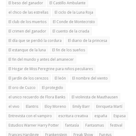
El beso del ganador
El Castillo Ambulante
el chico de las estrellas
El ciclo de la Luna Roja
El club de los muertos
El Conde de Montecristo
El crimen del ganador
El cuento de la criada
El día que se perdió la cordura
El diario de la princesa
El estanque de la luna
El fin de los sueños
El fin del mundo y antes del amanecer
El Hogar de Miss Peregrine para niños peculiares
El jardín de los cerezos
El león
El nombre del viento
El oro de Cuzco
El protegido
el unico recuerdo de Flora Banks
El violinista de Mauthausen
el vivo
Elantris
Eloy Moreno
Emily Barr
Enriqueta Martí
Entrevista con el vampiro
escritura creativa
españa
Espasa
Estudios Warner Harry Potter
fantasía
Fantasmas
festival
Frances Hardinge
Frankenstein
Freak Show
Fungus