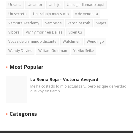
Ucrania
Un amor
Un hijo
Un lugar llamado aquí
Un secreto
Un trabajo muy sucio
v de vendetta
Vampire Academy
vampiros
veronica roth
viajes
Víbora
Vivir y morir en Dallas
vixen 03
Voces de un mundo distante
Watchmen
Wendingo
Wendy Davies
William Goldman
Yukiko Seike
Most Popular
La Reina Roja - Victoria Aveyard
Me ha costado lo mío actualizar... pero es que de verdad
que voy sin tiemp…
Categories