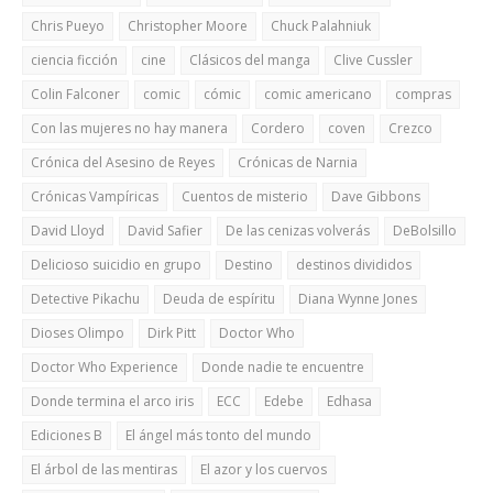
Chris Pueyo
Christopher Moore
Chuck Palahniuk
ciencia ficción
cine
Clásicos del manga
Clive Cussler
Colin Falconer
comic
cómic
comic americano
compras
Con las mujeres no hay manera
Cordero
coven
Crezco
Crónica del Asesino de Reyes
Crónicas de Narnia
Crónicas Vampíricas
Cuentos de misterio
Dave Gibbons
David Lloyd
David Safier
De las cenizas volverás
DeBolsillo
Delicioso suicidio en grupo
Destino
destinos divididos
Detective Pikachu
Deuda de espíritu
Diana Wynne Jones
Dioses Olimpo
Dirk Pitt
Doctor Who
Doctor Who Experience
Donde nadie te encuentre
Donde termina el arco iris
ECC
Edebe
Edhasa
Ediciones B
El ángel más tonto del mundo
El árbol de las mentiras
El azor y los cuervos