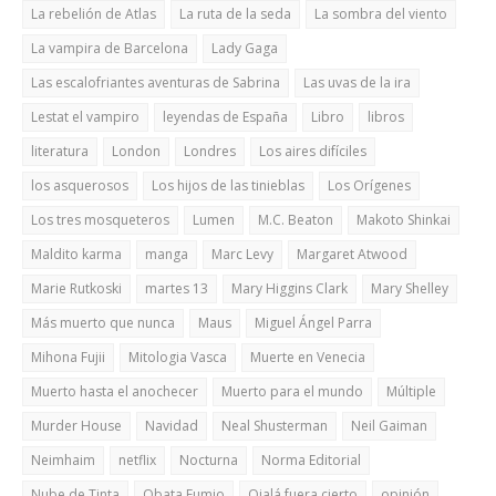
La rebelión de Atlas
La ruta de la seda
La sombra del viento
La vampira de Barcelona
Lady Gaga
Las escalofriantes aventuras de Sabrina
Las uvas de la ira
Lestat el vampiro
leyendas de España
Libro
libros
literatura
London
Londres
Los aires difíciles
los asquerosos
Los hijos de las tinieblas
Los Orígenes
Los tres mosqueteros
Lumen
M.C. Beaton
Makoto Shinkai
Maldito karma
manga
Marc Levy
Margaret Atwood
Marie Rutkoski
martes 13
Mary Higgins Clark
Mary Shelley
Más muerto que nunca
Maus
Miguel Ángel Parra
Mihona Fujii
Mitologia Vasca
Muerte en Venecia
Muerto hasta el anochecer
Muerto para el mundo
Múltiple
Murder House
Navidad
Neal Shusterman
Neil Gaiman
Neimhaim
netflix
Nocturna
Norma Editorial
Nube de Tinta
Obata Fumio
Ojalá fuera cierto
opinión