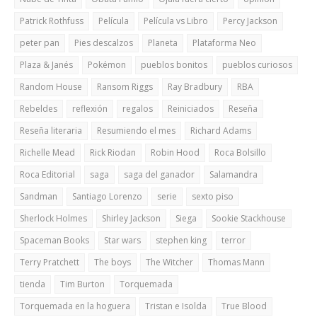
Patrick Rothfuss
Película
Película vs Libro
Percy Jackson
peter pan
Pies descalzos
Planeta
Plataforma Neo
Plaza & Janés
Pokémon
pueblos bonitos
pueblos curiosos
Random House
Ransom Riggs
Ray Bradbury
RBA
Rebeldes
reflexión
regalos
Reiniciados
Reseña
Reseña literaria
Resumiendo el mes
Richard Adams
Richelle Mead
Rick Riodan
Robin Hood
Roca Bolsillo
Roca Editorial
saga
saga del ganador
Salamandra
Sandman
Santiago Lorenzo
serie
sexto piso
Sherlock Holmes
Shirley Jackson
Siega
Sookie Stackhouse
Spaceman Books
Star wars
stephen king
terror
Terry Pratchett
The boys
The Witcher
Thomas Mann
tienda
Tim Burton
Torquemada
Torquemada en la hoguera
Tristan e Isolda
True Blood