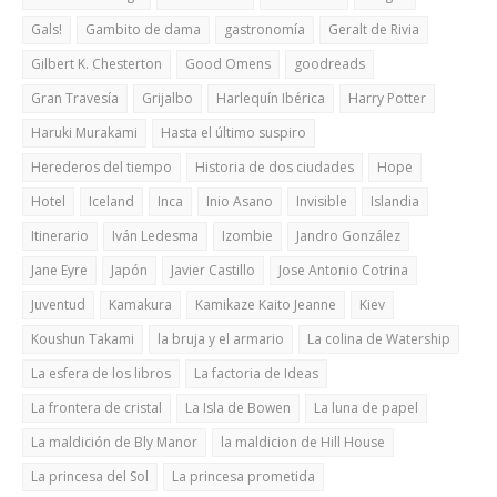
Gals!
Gambito de dama
gastronomía
Geralt de Rivia
Gilbert K. Chesterton
Good Omens
goodreads
Gran Travesía
Grijalbo
Harlequín Ibérica
Harry Potter
Haruki Murakami
Hasta el último suspiro
Herederos del tiempo
Historia de dos ciudades
Hope
Hotel
Iceland
Inca
Inio Asano
Invisible
Islandia
Itinerario
Iván Ledesma
Izombie
Jandro González
Jane Eyre
Japón
Javier Castillo
Jose Antonio Cotrina
Juventud
Kamakura
Kamikaze Kaito Jeanne
Kiev
Koushun Takami
la bruja y el armario
La colina de Watership
La esfera de los libros
La factoria de Ideas
La frontera de cristal
La Isla de Bowen
La luna de papel
La maldición de Bly Manor
la maldicion de Hill House
La princesa del Sol
La princesa prometida