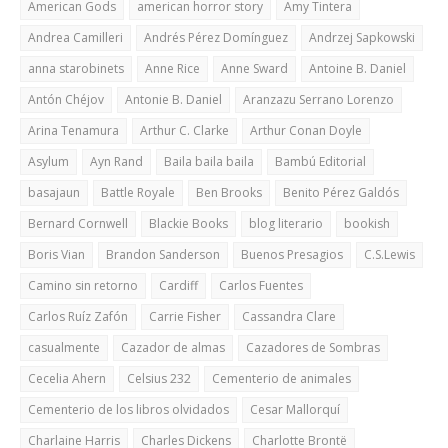
American Gods
american horror story
Amy Tintera
Andrea Camilleri
Andrés Pérez Domínguez
Andrzej Sapkowski
anna starobinets
Anne Rice
Anne Sward
Antoine B. Daniel
Antón Chéjov
Antonie B. Daniel
Aranzazu Serrano Lorenzo
Arina Tenamura
Arthur C. Clarke
Arthur Conan Doyle
Asylum
Ayn Rand
Baila baila baila
Bambú Editorial
basajaun
Battle Royale
Ben Brooks
Benito Pérez Galdós
Bernard Cornwell
Blackie Books
blog literario
bookish
Boris Vian
Brandon Sanderson
Buenos Presagios
C.S.Lewis
Camino sin retorno
Cardiff
Carlos Fuentes
Carlos Ruíz Zafón
Carrie Fisher
Cassandra Clare
casualmente
Cazador de almas
Cazadores de Sombras
Cecelia Ahern
Celsius 232
Cementerio de animales
Cementerio de los libros olvidados
Cesar Mallorquí
Charlaine Harris
Charles Dickens
Charlotte Brontë