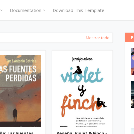
Documentation
Download This Template
P
Mostrar todo
ña: Las Fuentes
Reseña: Violet & Finch -