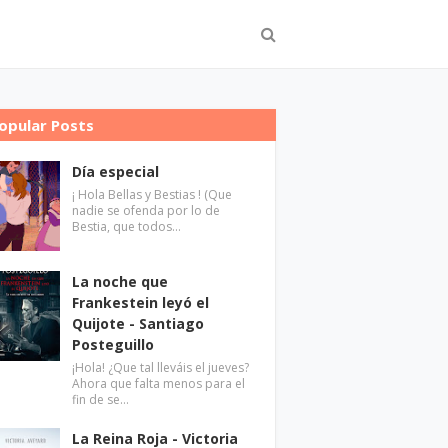
opular Posts
Día especial
¡ Hola Bellas y Bestias ! (Que
nadie se ofenda por lo de
Bestia, que todos…
La noche que
Frankestein leyó el
Quijote - Santiago
Posteguillo
¡Hola! ¿Que tal lleváis el jueves?
Ahora que falta menos para el
fin de se…
La Reina Roja - Victoria