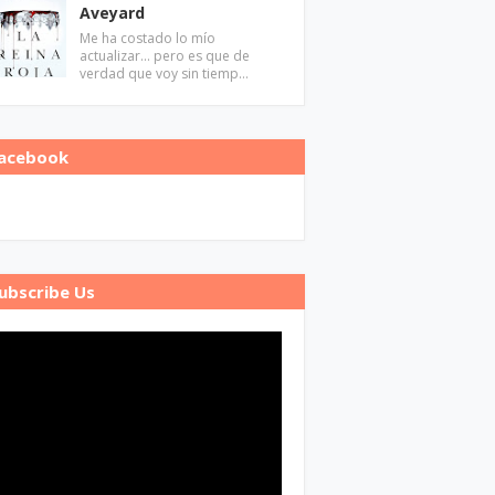
Aveyard
Me ha costado lo mío
actualizar... pero es que de
verdad que voy sin tiemp…
acebook
ubscribe Us