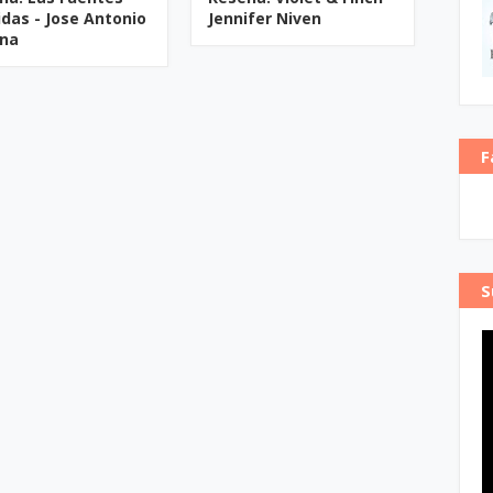
idas - Jose Antonio
Jennifer Niven
ina
F
S