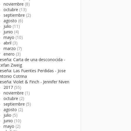
►
noviembre
(8)
►
octubre
(13)
►
septiembre
(2)
►
agosto
(6)
►
julio
(11)
►
junio
(4)
►
mayo
(10)
►
abril
(3)
►
marzo
(7)
▼
enero
(3)
eseña: Carta de una desconocida -
tefan Zweig
eseña: Las Fuentes Perdidas - Jose
ntonio Cotrina
eseña: Violet & Finch - Jennifer Niven
►
2017
(55)
►
noviembre
(1)
►
octubre
(2)
►
septiembre
(5)
►
agosto
(2)
►
julio
(5)
►
junio
(10)
►
mayo
(2)