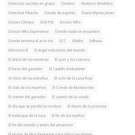
Delicioso suicidio en grupo
Destino
destinos divididos
Detective Pikachu
Deuda de espíritu
Diana Wynne Jones
Dioses Olimpo
Dirk Pitt
Doctor Who
Doctor Who Experience
Donde nadie te encuentre
Donde termina el arco iris
ECC
Edebe
Edhasa
Ediciones B
El ángel más tonto del mundo
El árbol de las mentiras
El azor y los cuervos
El beso del ganador
El Castillo Ambulante
el chico de las estrellas
El ciclo de la Luna Roja
El club de los muertos
El Conde de Montecristo
El crimen del ganador
El cuento de la criada
El día que se perdió la cordura
El diario de la princesa
El estanque de la luna
El fin de los sueños
El fin del mundo y antes del amanecer
El Hogar de Miss Peregrine para niños peculiares