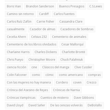
Boris Vian
Brandon Sanderson
Buenos Presagios
C.S.Lewis
Camino sin retorno
Cardiff
Carlos Fuentes
Carlos Ruíz Zafón
Carrie Fisher
Cassandra Clare
casualmente
Cazador de almas
Cazadores de Sombras
Cecelia Ahern
Celsius 232
Cementerio de animales
Cementerio de los libros olvidados
Cesar Mallorquí
Charlaine Harris
Charles Dickens
Charlotte Brontë
Chris Pueyo
Christopher Moore
Chuck Palahniuk
ciencia ficción
cine
Clásicos del manga
Clive Cussler
Colin Falconer
comic
cómic
comic americano
compras
Con las mujeres no hay manera
Cordero
coven
Crezco
Crónica del Asesino de Reyes
Crónicas de Narnia
Crónicas Vampíricas
Cuentos de misterio
Dave Gibbons
David Lloyd
David Safier
De las cenizas volverás
DeBolsillo