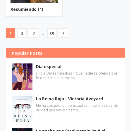
Resumiendo (1)
...
1
2
3
68
Popular Posts
Día especial
¡ Hola Bellas y Bestias ! (Que nadie se ofenda por
lo de Bestia, que todos…
La Reina Roja - Victoria Aveyard
Me ha costado lo mío actualizar... pero es que de
verdad que voy sin tiemp…
La noche que Frankestein leyó el