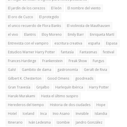
El jardín de los cerezos
El león
El nombre del viento
El oro de Cuzco
El protegido
el unico recuerdo de Flora Banks
El violinista de Mauthausen
el vivo
Elantris
Eloy Moreno
Emily Barr
Enriqueta Martí
Entrevista con el vampiro
escritura creativa
españa
Espasa
Estudios Warner Harry Potter
fantasía
Fantasmas
festival
Frances Hardinge
Frankenstein
Freak Show
Fungus
Gals!
Gambito de dama
gastronomía
Geralt de Rivia
Gilbert K. Chesterton
Good Omens
goodreads
Gran Travesía
Grijalbo
Harlequín Ibérica
Harry Potter
Haruki Murakami
Hasta el último suspiro
Herederos del tiempo
Historia de dos ciudades
Hope
Hotel
Iceland
Inca
Inio Asano
Invisible
Islandia
Itinerario
Iván Ledesma
Izombie
Jandro González