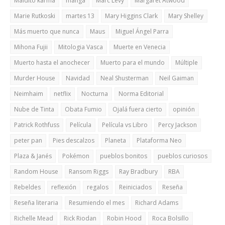
Maldito karma
manga
Marc Levy
Margaret Atwood
Marie Rutkoski
martes 13
Mary Higgins Clark
Mary Shelley
Más muerto que nunca
Maus
Miguel Ángel Parra
Mihona Fujii
Mitologia Vasca
Muerte en Venecia
Muerto hasta el anochecer
Muerto para el mundo
Múltiple
Murder House
Navidad
Neal Shusterman
Neil Gaiman
Neimhaim
netflix
Nocturna
Norma Editorial
Nube de Tinta
Obata Fumio
Ojalá fuera cierto
opinión
Patrick Rothfuss
Película
Película vs Libro
Percy Jackson
peter pan
Pies descalzos
Planeta
Plataforma Neo
Plaza & Janés
Pokémon
pueblos bonitos
pueblos curiosos
Random House
Ransom Riggs
Ray Bradbury
RBA
Rebeldes
reflexión
regalos
Reiniciados
Reseña
Reseña literaria
Resumiendo el mes
Richard Adams
Richelle Mead
Rick Riodan
Robin Hood
Roca Bolsillo