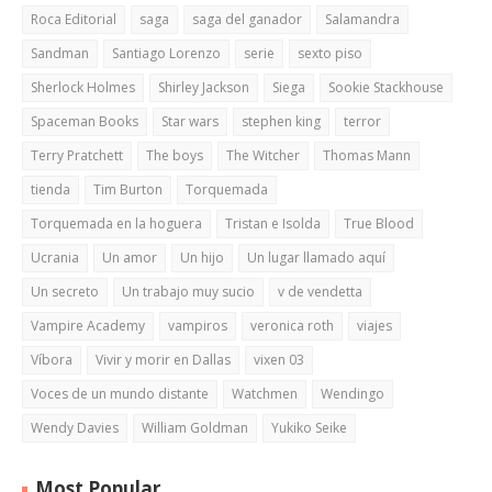
Roca Editorial
saga
saga del ganador
Salamandra
Sandman
Santiago Lorenzo
serie
sexto piso
Sherlock Holmes
Shirley Jackson
Siega
Sookie Stackhouse
Spaceman Books
Star wars
stephen king
terror
Terry Pratchett
The boys
The Witcher
Thomas Mann
tienda
Tim Burton
Torquemada
Torquemada en la hoguera
Tristan e Isolda
True Blood
Ucrania
Un amor
Un hijo
Un lugar llamado aquí
Un secreto
Un trabajo muy sucio
v de vendetta
Vampire Academy
vampiros
veronica roth
viajes
Víbora
Vivir y morir en Dallas
vixen 03
Voces de un mundo distante
Watchmen
Wendingo
Wendy Davies
William Goldman
Yukiko Seike
Most Popular