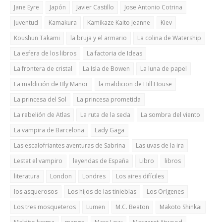
Jane Eyre
Japón
Javier Castillo
Jose Antonio Cotrina
Juventud
Kamakura
Kamikaze Kaito Jeanne
Kiev
Koushun Takami
la bruja y el armario
La colina de Watership
La esfera de los libros
La factoria de Ideas
La frontera de cristal
La Isla de Bowen
La luna de papel
La maldición de Bly Manor
la maldicion de Hill House
La princesa del Sol
La princesa prometida
La rebelión de Atlas
La ruta de la seda
La sombra del viento
La vampira de Barcelona
Lady Gaga
Las escalofriantes aventuras de Sabrina
Las uvas de la ira
Lestat el vampiro
leyendas de España
Libro
libros
literatura
London
Londres
Los aires difíciles
los asquerosos
Los hijos de las tinieblas
Los Orígenes
Los tres mosqueteros
Lumen
M.C. Beaton
Makoto Shinkai