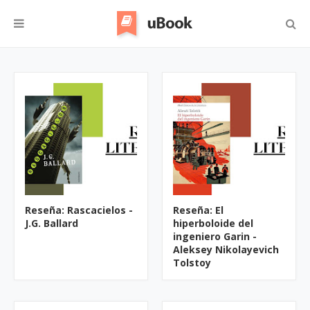
Reseña: Rascacielos -
Reseña: El
J.G. Ballard
hiperboloide del
ingeniero Garin -
Aleksey Nikolayevich
Tolstoy