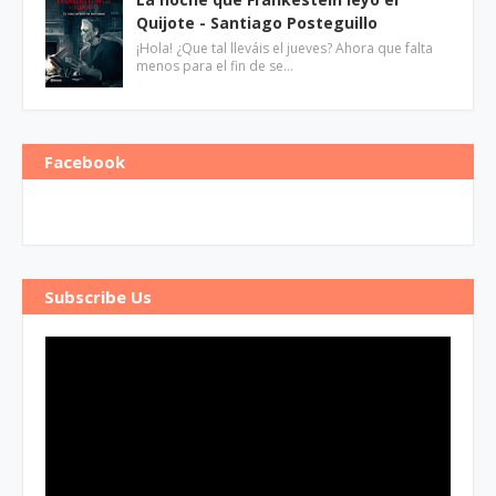
Quijote - Santiago Posteguillo
¡Hola! ¿Que tal lleváis el jueves? Ahora que falta
menos para el fin de se…
Facebook
Subscribe Us