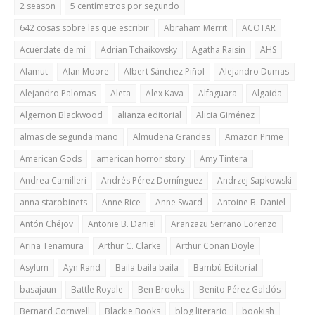
2 season
5 centímetros por segundo
642 cosas sobre las que escribir
Abraham Merrit
ACOTAR
Acuérdate de mí
Adrian Tchaikovsky
Agatha Raisin
AHS
Alamut
Alan Moore
Albert Sánchez Piñol
Alejandro Dumas
Alejandro Palomas
Aleta
Alex Kava
Alfaguara
Algaida
Algernon Blackwood
alianza editorial
Alicia Giménez
almas de segunda mano
Almudena Grandes
Amazon Prime
American Gods
american horror story
Amy Tintera
Andrea Camilleri
Andrés Pérez Domínguez
Andrzej Sapkowski
anna starobinets
Anne Rice
Anne Sward
Antoine B. Daniel
Antón Chéjov
Antonie B. Daniel
Aranzazu Serrano Lorenzo
Arina Tenamura
Arthur C. Clarke
Arthur Conan Doyle
Asylum
Ayn Rand
Baila baila baila
Bambú Editorial
basajaun
Battle Royale
Ben Brooks
Benito Pérez Galdós
Bernard Cornwell
Blackie Books
blog literario
bookish