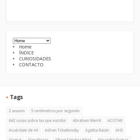
Home
ÍNDICE
CURIOSIDADES
CONTACTO
Tags
2 season
5 centímetros por segundo
642 cosas sobre las que escribir
Abraham Merrit
ACOTAR
Acuérdate de mí
Adrian Tchaikovsky
Agatha Raisin
AHS
Alamut
Alan Moore
Albert Sánchez Piñol
Alejandro Dumas