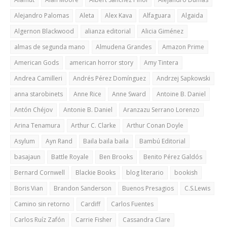
Alejandro Palomas
Aleta
Alex Kava
Alfaguara
Algaida
Algernon Blackwood
alianza editorial
Alicia Giménez
almas de segunda mano
Almudena Grandes
Amazon Prime
American Gods
american horror story
Amy Tintera
Andrea Camilleri
Andrés Pérez Domínguez
Andrzej Sapkowski
anna starobinets
Anne Rice
Anne Sward
Antoine B. Daniel
Antón Chéjov
Antonie B. Daniel
Aranzazu Serrano Lorenzo
Arina Tenamura
Arthur C. Clarke
Arthur Conan Doyle
Asylum
Ayn Rand
Baila baila baila
Bambú Editorial
basajaun
Battle Royale
Ben Brooks
Benito Pérez Galdós
Bernard Cornwell
Blackie Books
blog literario
bookish
Boris Vian
Brandon Sanderson
Buenos Presagios
C.S.Lewis
Camino sin retorno
Cardiff
Carlos Fuentes
Carlos Ruíz Zafón
Carrie Fisher
Cassandra Clare