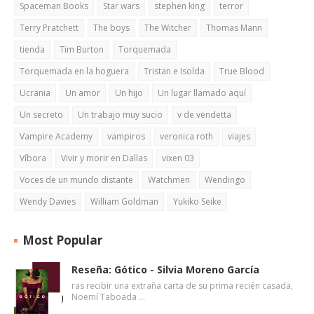
Spaceman Books
Star wars
stephen king
terror
Terry Pratchett
The boys
The Witcher
Thomas Mann
tienda
Tim Burton
Torquemada
Torquemada en la hoguera
Tristan e Isolda
True Blood
Ucrania
Un amor
Un hijo
Un lugar llamado aquí
Un secreto
Un trabajo muy sucio
v de vendetta
Vampire Academy
vampiros
veronica roth
viajes
Víbora
Vivir y morir en Dallas
vixen 03
Voces de un mundo distante
Watchmen
Wendingo
Wendy Davies
William Goldman
Yukiko Seike
Most Popular
Reseña: Gótico - Silvia Moreno García
ras recibir una extraña carta de su prima recién casada,
Noemí Taboada …