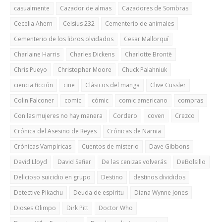
casualmente
Cazador de almas
Cazadores de Sombras
Cecelia Ahern
Celsius 232
Cementerio de animales
Cementerio de los libros olvidados
Cesar Mallorquí
Charlaine Harris
Charles Dickens
Charlotte Brontë
Chris Pueyo
Christopher Moore
Chuck Palahniuk
ciencia ficción
cine
Clásicos del manga
Clive Cussler
Colin Falconer
comic
cómic
comic americano
compras
Con las mujeres no hay manera
Cordero
coven
Crezco
Crónica del Asesino de Reyes
Crónicas de Narnia
Crónicas Vampíricas
Cuentos de misterio
Dave Gibbons
David Lloyd
David Safier
De las cenizas volverás
DeBolsillo
Delicioso suicidio en grupo
Destino
destinos divididos
Detective Pikachu
Deuda de espíritu
Diana Wynne Jones
Dioses Olimpo
Dirk Pitt
Doctor Who