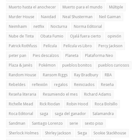
Muerto hasta el anochecer
Muerto para el mundo
Múltiple
Murder House
Navidad
Neal Shusterman
Neil Gaiman
Neimhaim
netflix
Nocturna
Norma Editorial
Nube de Tinta
Obata Fumio
Ojalá fuera cierto
opinión
Patrick Rothfuss
Película
Película vs Libro
Percy Jackson
peter pan
Pies descalzos
Planeta
Plataforma Neo
Plaza & Janés
Pokémon
pueblos bonitos
pueblos curiosos
Random House
Ransom Riggs
Ray Bradbury
RBA
Rebeldes
reflexión
regalos
Reiniciados
Reseña
Reseña literaria
Resumiendo el mes
Richard Adams
Richelle Mead
Rick Riodan
Robin Hood
Roca Bolsillo
Roca Editorial
saga
saga del ganador
Salamandra
Sandman
Santiago Lorenzo
serie
sexto piso
Sherlock Holmes
Shirley Jackson
Siega
Sookie Stackhouse