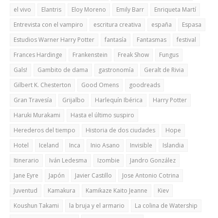
el vivo
Elantris
Eloy Moreno
Emily Barr
Enriqueta Martí
Entrevista con el vampiro
escritura creativa
españa
Espasa
Estudios Warner Harry Potter
fantasía
Fantasmas
festival
Frances Hardinge
Frankenstein
Freak Show
Fungus
Gals!
Gambito de dama
gastronomía
Geralt de Rivia
Gilbert K. Chesterton
Good Omens
goodreads
Gran Travesía
Grijalbo
Harlequín Ibérica
Harry Potter
Haruki Murakami
Hasta el último suspiro
Herederos del tiempo
Historia de dos ciudades
Hope
Hotel
Iceland
Inca
Inio Asano
Invisible
Islandia
Itinerario
Iván Ledesma
Izombie
Jandro González
Jane Eyre
Japón
Javier Castillo
Jose Antonio Cotrina
Juventud
Kamakura
Kamikaze Kaito Jeanne
Kiev
Koushun Takami
la bruja y el armario
La colina de Watership