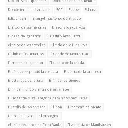
Doctor Who Experience
Donde nadie te encuentre
Donde termina el arco iris
ECC
Edebe
Edhasa
Ediciones B
El ángel más tonto del mundo
El árbol de las mentiras
El azor y los cuervos
El beso del ganador
El Castillo Ambulante
el chico de las estrellas
El ciclo de la Luna Roja
El club de los muertos
El Conde de Montecristo
El crimen del ganador
El cuento de la criada
El día que se perdió la cordura
El diario de la princesa
El estanque de la luna
El fin de los sueños
El fin del mundo y antes del amanecer
El Hogar de Miss Peregrine para niños peculiares
El jardín de los cerezos
El león
El nombre del viento
El oro de Cuzco
El protegido
el unico recuerdo de Flora Banks
El violinista de Mauthausen