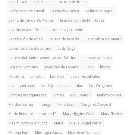
La esfera de los libros
La factoria de Ideas
La frontera de cristal
La Isla de Bowen
La luna de papel
La maldición de Bly Manor
la maldicion de Hill House
La princesa del Sol
La princesa prometida
La rebelión de Atlas
La ruta de la seda
La sombra del viento
La vampira de Barcelona
Lady Gaga
Las escalofriantes aventuras de Sabrina
Las uvas de la ira
Lestat el vampiro
leyendas de España
Libro
libros
literatura
London
Londres
Los aires difíciles
los asquerosos
Los hijos de las tinieblas
Los Orígenes
Los tres mosqueteros
Lumen
M.C. Beaton
Makoto Shinkai
Maldito karma
manga
Marc Levy
Margaret Atwood
Marie Rutkoski
martes 13
Mary Higgins Clark
Mary Shelley
Más muerto que nunca
Maus
Miguel Ángel Parra
Mihona Fujii
Mitologia Vasca
Muerte en Venecia