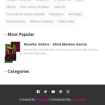
Víbora
Vivir y morir en Dallas
vixen 03
Voces de un mundo distante
Watchmen
Wendingo
Wendy Davies
William Goldman
Yukiko Seike
Most Popular
Reseña: Gótico - Silvia Moreno García
ras recibir una extraña carta de su prima recién casada,
Noemí Taboada …
Categories
Created By
Blogging
| Distributed By
Gooyaabi