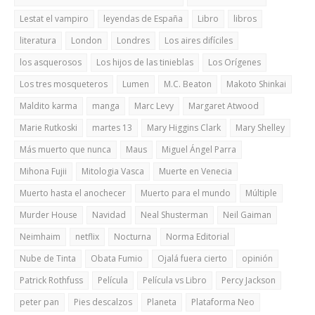
Lestat el vampiro
leyendas de España
Libro
libros
literatura
London
Londres
Los aires difíciles
los asquerosos
Los hijos de las tinieblas
Los Orígenes
Los tres mosqueteros
Lumen
M.C. Beaton
Makoto Shinkai
Maldito karma
manga
Marc Levy
Margaret Atwood
Marie Rutkoski
martes 13
Mary Higgins Clark
Mary Shelley
Más muerto que nunca
Maus
Miguel Ángel Parra
Mihona Fujii
Mitologia Vasca
Muerte en Venecia
Muerto hasta el anochecer
Muerto para el mundo
Múltiple
Murder House
Navidad
Neal Shusterman
Neil Gaiman
Neimhaim
netflix
Nocturna
Norma Editorial
Nube de Tinta
Obata Fumio
Ojalá fuera cierto
opinión
Patrick Rothfuss
Película
Película vs Libro
Percy Jackson
peter pan
Pies descalzos
Planeta
Plataforma Neo