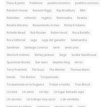
Plaza & Janés
Pokémon
pueblos bonitos
pueblos curiosos
Random House
Ransom Riggs
Ray Bradbury
RBA
Rebeldes
reflexión
regalos
Reiniciados
Reseña
Reseña literaria
Resumiendo el mes
Richard Adams
Richelle Mead
Rick Riodan
Robin Hood
Roca Bolsillo
Roca Editorial
saga
saga del ganador
Salamandra
Sandman
Santiago Lorenzo
serie
sexto piso
Sherlock Holmes
Shirley Jackson
Siega
Sookie Stackhouse
Spaceman Books
Star wars
stephen king
terror
Terry Pratchett
The boys
The Witcher
Thomas Mann
tienda
Tim Burton
Torquemada
Torquemada en la hoguera
Tristan e Isolda
True Blood
Ucrania
Un amor
Un hijo
Un lugar llamado aquí
Un secreto
Un trabajo muy sucio
v de vendetta
Vampire Academy
vampiros
veronica roth
viajes