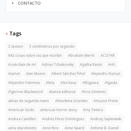
CONTACTO
Tags
2 season
5 centímetros por segundo
642 cosas sobre las que escribir
Abraham Merrit
ACOTAR
Acuérdate de mí
Adrian Tchaikovsky
Agatha Raisin
AHS
Alamut
Alan Moore
Albert Sánchez Piñol
Alejandro Dumas
Alejandro Palomas
Aleta
Alex Kava
Alfaguara
Algaida
Algernon Blackwood
alianza editorial
Alicia Giménez
almas de segunda mano
Almudena Grandes
Amazon Prime
American Gods
american horror story
Amy Tintera
Andrea Camilleri
Andrés Pérez Domínguez
Andrzej Sapkowski
anna starobinets
Anne Rice
Anne Sward
Antoine B. Daniel