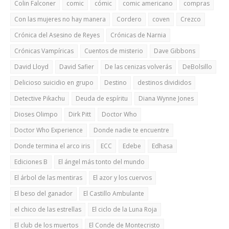
Colin Falconer
comic
cómic
comic americano
compras
Con las mujeres no hay manera
Cordero
coven
Crezco
Crónica del Asesino de Reyes
Crónicas de Narnia
Crónicas Vampíricas
Cuentos de misterio
Dave Gibbons
David Lloyd
David Safier
De las cenizas volverás
DeBolsillo
Delicioso suicidio en grupo
Destino
destinos divididos
Detective Pikachu
Deuda de espíritu
Diana Wynne Jones
Dioses Olimpo
Dirk Pitt
Doctor Who
Doctor Who Experience
Donde nadie te encuentre
Donde termina el arco iris
ECC
Edebe
Edhasa
Ediciones B
El ángel más tonto del mundo
El árbol de las mentiras
El azor y los cuervos
El beso del ganador
El Castillo Ambulante
el chico de las estrellas
El ciclo de la Luna Roja
El club de los muertos
El Conde de Montecristo