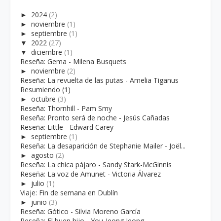
►
2024
(2)
►
noviembre
(1)
►
septiembre
(1)
▼
2022
(27)
▼
diciembre
(1)
Reseña: Gema - Milena Busquets
►
noviembre
(2)
Reseña: La revuelta de las putas - Amelia Tiganus
Resumiendo (1)
►
octubre
(3)
Reseña: Thornhill - Pam Smy
Reseña: Pronto será de noche - Jesús Cañadas
Reseña: Little - Edward Carey
►
septiembre
(1)
Reseña: La desaparición de Stephanie Mailer - Joël...
►
agosto
(2)
Reseña: La chica pájaro - Sandy Stark-McGinnis
Reseña: La voz de Amunet - Victoria Álvarez
►
julio
(1)
Viaje: Fin de semana en Dublín
►
junio
(3)
Reseña: Gótico - Silvia Moreno García
Reseña: El buen hijo - You-Jeong Jeong