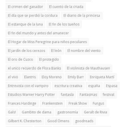
El crimen del ganador
El cuento de la criada
El día que se perdió la cordura
El diario de la princesa
El estanque de la luna
El fin de los sueños
El fin del mundo y antes del amanecer
El Hogar de Miss Peregrine para niños peculiares
El jardín de los cerezos
El león
El nombre del viento
El oro de Cuzco
El protegido
el unico recuerdo de Flora Banks
El violinista de Mauthausen
el vivo
Elantris
Eloy Moreno
Emily Barr
Enriqueta Martí
Entrevista con el vampiro
escritura creativa
españa
Espasa
Estudios Warner Harry Potter
fantasía
Fantasmas
festival
Frances Hardinge
Frankenstein
Freak Show
Fungus
Gals!
Gambito de dama
gastronomía
Geralt de Rivia
Gilbert K. Chesterton
Good Omens
goodreads