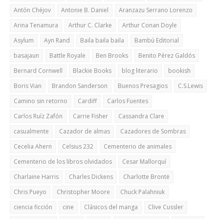
Antón Chéjov
Antonie B. Daniel
Aranzazu Serrano Lorenzo
Arina Tenamura
Arthur C. Clarke
Arthur Conan Doyle
Asylum
Ayn Rand
Baila baila baila
Bambú Editorial
basajaun
Battle Royale
Ben Brooks
Benito Pérez Galdós
Bernard Cornwell
Blackie Books
blog literario
bookish
Boris Vian
Brandon Sanderson
Buenos Presagios
C.S.Lewis
Camino sin retorno
Cardiff
Carlos Fuentes
Carlos Ruíz Zafón
Carrie Fisher
Cassandra Clare
casualmente
Cazador de almas
Cazadores de Sombras
Cecelia Ahern
Celsius 232
Cementerio de animales
Cementerio de los libros olvidados
Cesar Mallorquí
Charlaine Harris
Charles Dickens
Charlotte Brontë
Chris Pueyo
Christopher Moore
Chuck Palahniuk
ciencia ficción
cine
Clásicos del manga
Clive Cussler