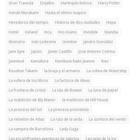
Gran Travesía
Grijalbo
Harlequín Ibérica
Harry Potter
Haruki Murakami
Hasta el último suspiro
Herederos del tiempo
Historia de dos ciudades
Hope
Hotel
Iceland
Inca
Inio Asano
Invisible
Islandia
Itinerario
Iván Ledesma
Izombie
Jandro González
Jane Eyre
Japón
Javier Castillo
Jose Antonio Cotrina
Juventud
Kamakura
Kamikaze Kaito Jeanne
Kiev
Koushun Takami
la bruja y el armario
La colina de Watership
La esfera de los libros
La factoria de Ideas
La frontera de cristal
La Isla de Bowen
La luna de papel
La maldición de Bly Manor
la maldicion de Hill House
La princesa del Sol
La princesa prometida
La rebelión de Atlas
La ruta de la seda
La sombra del viento
La vampira de Barcelona
Lady Gaga
Las escalofriantes aventuras de Sabrina
Las uvas de la ira