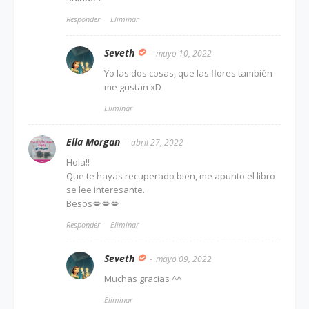
Responder
Eliminar
Seveth
mayo 10, 2022
Yo las dos cosas, que las flores también
me gustan xD
Eliminar
Ella Morgan
abril 27, 2022
Hola!!
Que te hayas recuperado bien, me apunto el libro
se lee interesante.
Besos💋💋💋
Responder
Eliminar
Seveth
mayo 09, 2022
Muchas gracias ^^
Eliminar