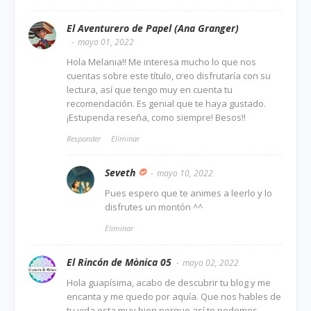
El Aventurero de Papel (Ana Granger)
mayo 01, 2022
Hola Melania!! Me interesa mucho lo que nos
cuentas sobre este título, creo disfrutaría con su
lectura, así que tengo muy en cuenta tu
recomendación. Es genial que te haya gustado.
¡Estupenda reseña, como siempre! Besos!!
Responder
Eliminar
Seveth
mayo 10, 2022
Pues espero que te animes a leerlo y lo
disfrutes un montón ^^
Eliminar
El Rincón de Mònica 05
mayo 02, 2022
Hola guapísima, acabo de descubrir tu blog y me
encanta y me quedo por aquía. Que nos hables de
tu vida esta muy bien porque así te podemos