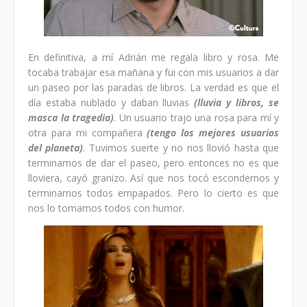
En definitiva, a mí Adrián me regala libro y rosa. Me
tocaba trabajar esa mañana y fui con mis usuarios a dar
un paseo por las paradas de libros. La verdad es que el
día estaba nublado y daban lluvias
(lluvia y libros, se
masca la tragedia)
. Un usuario trajo una rosa para mí y
otra para mi compañera
(tengo los mejores usuarios
del planeta)
. Tuvimos suerte y no nos llovió hasta que
terminamos de dar el paseo, pero entonces no es que
lloviera, cayó granizo. Así que nos tocó escondernos y
terminamos todos empapados. Pero lo cierto es que
nos lo tomamos todos con humor.