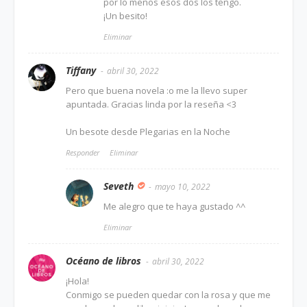
por lo menos esos dos los tengo.
¡Un besito!
Eliminar
Tiffany
abril 30, 2022
Pero que buena novela :o me la llevo super
apuntada. Gracias linda por la reseña <3
Un besote desde Plegarias en la Noche
Responder
Eliminar
Seveth
mayo 10, 2022
Me alegro que te haya gustado ^^
Eliminar
Océano de libros
abril 30, 2022
¡Hola!
Conmigo se pueden quedar con la rosa y que me