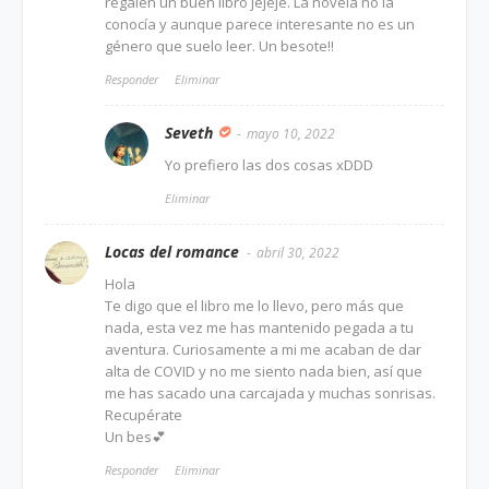
regalen un buen libro jejeje. La novela no la
conocía y aunque parece interesante no es un
género que suelo leer. Un besote!!
Responder
Eliminar
Seveth
mayo 10, 2022
Yo prefiero las dos cosas xDDD
Eliminar
Locas del romance
abril 30, 2022
Hola
Te digo que el libro me lo llevo, pero más que
nada, esta vez me has mantenido pegada a tu
aventura. Curiosamente a mi me acaban de dar
alta de COVID y no me siento nada bien, así que
me has sacado una carcajada y muchas sonrisas.
Recupérate
Un bes💕
Responder
Eliminar