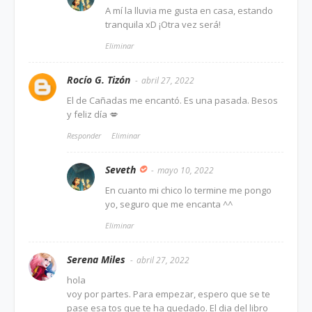
A mí la lluvia me gusta en casa, estando
tranquila xD ¡Otra vez será!
Eliminar
Rocío G. Tizón
abril 27, 2022
El de Cañadas me encantó. Es una pasada. Besos
y feliz día 💋
Responder
Eliminar
Seveth
mayo 10, 2022
En cuanto mi chico lo termine me pongo
yo, seguro que me encanta ^^
Eliminar
Serena Miles
abril 27, 2022
hola
voy por partes. Para empezar, espero que se te
pase esa tos que te ha quedado. El dia del libro