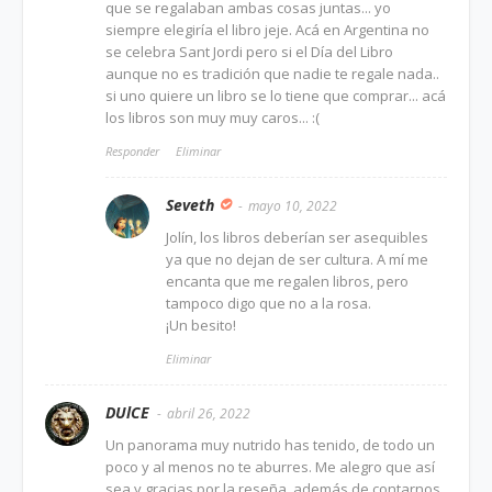
que se regalaban ambas cosas juntas... yo
siempre elegiría el libro jeje. Acá en Argentina no
se celebra Sant Jordi pero si el Día del Libro
aunque no es tradición que nadie te regale nada..
si uno quiere un libro se lo tiene que comprar... acá
los libros son muy muy caros... :(
Responder
Eliminar
Seveth
mayo 10, 2022
Jolín, los libros deberían ser asequibles
ya que no dejan de ser cultura. A mí me
encanta que me regalen libros, pero
tampoco digo que no a la rosa.
¡Un besito!
Eliminar
DUlCE
abril 26, 2022
Un panorama muy nutrido has tenido, de todo un
poco y al menos no te aburres. Me alegro que así
sea y gracias por la reseña, además de contarnos