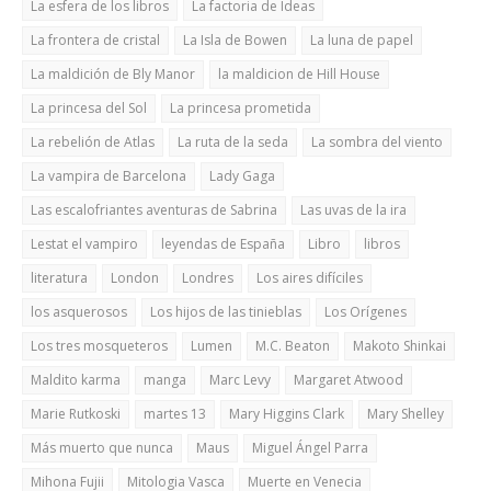
La esfera de los libros
La factoria de Ideas
La frontera de cristal
La Isla de Bowen
La luna de papel
La maldición de Bly Manor
la maldicion de Hill House
La princesa del Sol
La princesa prometida
La rebelión de Atlas
La ruta de la seda
La sombra del viento
La vampira de Barcelona
Lady Gaga
Las escalofriantes aventuras de Sabrina
Las uvas de la ira
Lestat el vampiro
leyendas de España
Libro
libros
literatura
London
Londres
Los aires difíciles
los asquerosos
Los hijos de las tinieblas
Los Orígenes
Los tres mosqueteros
Lumen
M.C. Beaton
Makoto Shinkai
Maldito karma
manga
Marc Levy
Margaret Atwood
Marie Rutkoski
martes 13
Mary Higgins Clark
Mary Shelley
Más muerto que nunca
Maus
Miguel Ángel Parra
Mihona Fujii
Mitologia Vasca
Muerte en Venecia