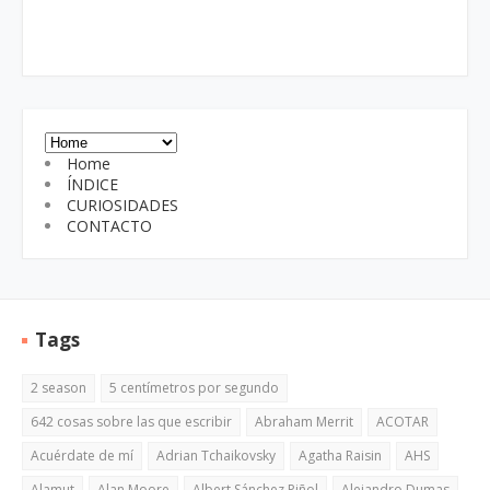
Home
ÍNDICE
CURIOSIDADES
CONTACTO
Tags
2 season
5 centímetros por segundo
642 cosas sobre las que escribir
Abraham Merrit
ACOTAR
Acuérdate de mí
Adrian Tchaikovsky
Agatha Raisin
AHS
Alamut
Alan Moore
Albert Sánchez Piñol
Alejandro Dumas