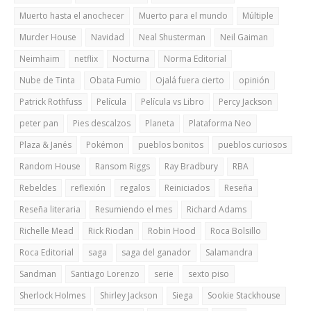
Muerto hasta el anochecer
Muerto para el mundo
Múltiple
Murder House
Navidad
Neal Shusterman
Neil Gaiman
Neimhaim
netflix
Nocturna
Norma Editorial
Nube de Tinta
Obata Fumio
Ojalá fuera cierto
opinión
Patrick Rothfuss
Película
Película vs Libro
Percy Jackson
peter pan
Pies descalzos
Planeta
Plataforma Neo
Plaza & Janés
Pokémon
pueblos bonitos
pueblos curiosos
Random House
Ransom Riggs
Ray Bradbury
RBA
Rebeldes
reflexión
regalos
Reiniciados
Reseña
Reseña literaria
Resumiendo el mes
Richard Adams
Richelle Mead
Rick Riodan
Robin Hood
Roca Bolsillo
Roca Editorial
saga
saga del ganador
Salamandra
Sandman
Santiago Lorenzo
serie
sexto piso
Sherlock Holmes
Shirley Jackson
Siega
Sookie Stackhouse