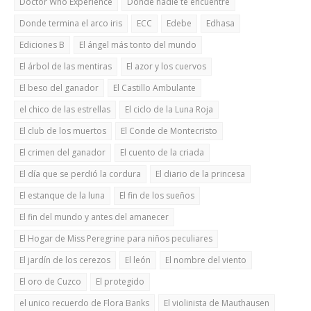
Doctor Who Experience
Donde nadie te encuentre
Donde termina el arco iris
ECC
Edebe
Edhasa
Ediciones B
El ángel más tonto del mundo
El árbol de las mentiras
El azor y los cuervos
El beso del ganador
El Castillo Ambulante
el chico de las estrellas
El ciclo de la Luna Roja
El club de los muertos
El Conde de Montecristo
El crimen del ganador
El cuento de la criada
El día que se perdió la cordura
El diario de la princesa
El estanque de la luna
El fin de los sueños
El fin del mundo y antes del amanecer
El Hogar de Miss Peregrine para niños peculiares
El jardín de los cerezos
El león
El nombre del viento
El oro de Cuzco
El protegido
el unico recuerdo de Flora Banks
El violinista de Mauthausen