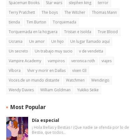
Spaceman Books
Star wars
stephen king
terror
Terry Pratchett
The boys
The Witcher
Thomas Mann
tienda
Tim Burton
Torquemada
Torquemada en la hoguera
Tristan e Isolda
True Blood
Ucrania
Un amor
Un hijo
Un lugar llamado aquí
Un secreto
Un trabajo muy sucio
v de vendetta
Vampire Academy
vampiros
veronica roth
viajes
Víbora
Vivir y morir en Dallas
vixen 03
Voces de un mundo distante
Watchmen
Wendingo
Wendy Davies
William Goldman
Yukiko Seike
Most Popular
Día especial
¡ Hola Bellas y Bestias ! (Que nadie se ofenda por lo de
Bestia, que todos…