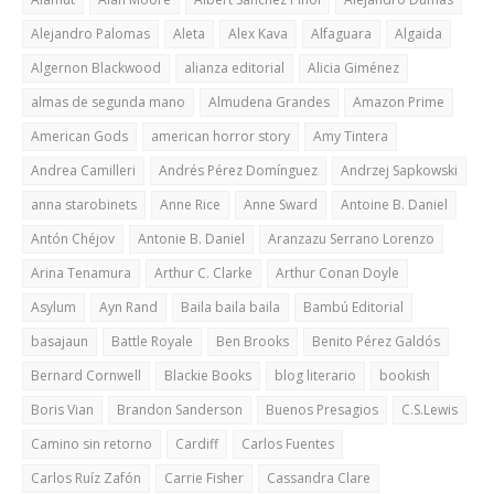
Alejandro Palomas
Aleta
Alex Kava
Alfaguara
Algaida
Algernon Blackwood
alianza editorial
Alicia Giménez
almas de segunda mano
Almudena Grandes
Amazon Prime
American Gods
american horror story
Amy Tintera
Andrea Camilleri
Andrés Pérez Domínguez
Andrzej Sapkowski
anna starobinets
Anne Rice
Anne Sward
Antoine B. Daniel
Antón Chéjov
Antonie B. Daniel
Aranzazu Serrano Lorenzo
Arina Tenamura
Arthur C. Clarke
Arthur Conan Doyle
Asylum
Ayn Rand
Baila baila baila
Bambú Editorial
basajaun
Battle Royale
Ben Brooks
Benito Pérez Galdós
Bernard Cornwell
Blackie Books
blog literario
bookish
Boris Vian
Brandon Sanderson
Buenos Presagios
C.S.Lewis
Camino sin retorno
Cardiff
Carlos Fuentes
Carlos Ruíz Zafón
Carrie Fisher
Cassandra Clare