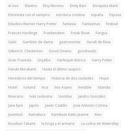
el vivo
Elantris
Eloy Moreno
Emily Barr
Enriqueta Martí
Entrevista con el vampiro
escritura creativa
españa
Espasa
Estudios Warner Harry Potter
fantasía
Fantasmas
festival
Frances Hardinge
Frankenstein
Freak Show
Fungus
Gals!
Gambito de dama
gastronomía
Geralt de Rivia
Gilbert K. Chesterton
Good Omens
goodreads
Gran Travesía
Grijalbo
Harlequín Ibérica
Harry Potter
Haruki Murakami
Hasta el último suspiro
Herederos del tiempo
Historia de dos ciudades
Hope
Hotel
Iceland
Inca
Inio Asano
Invisible
Islandia
Itinerario
Iván Ledesma
Izombie
Jandro González
Jane Eyre
Japón
Javier Castillo
Jose Antonio Cotrina
Juventud
Kamakura
Kamikaze Kaito Jeanne
Kiev
Koushun Takami
la bruja y el armario
La colina de Watership