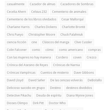
casualmente
Cazador de almas
Cazadores de Sombras
Cecelia Ahern
Celsius 232
Cementerio de animales
Cementerio de los libros olvidados
Cesar Mallorquí
Charlaine Harris
Charles Dickens
Charlotte Brontë
Chris Pueyo
Christopher Moore
Chuck Palahniuk
ciencia ficción
cine
Clásicos del manga
Clive Cussler
Colin Falconer
comic
cómic
comic americano
compras
Con las mujeres no hay manera
Cordero
coven
Crezco
Crónica del Asesino de Reyes
Crónicas de Narnia
Crónicas Vampíricas
Cuentos de misterio
Dave Gibbons
David Lloyd
David Safier
De las cenizas volverás
DeBolsillo
Delicioso suicidio en grupo
Destino
destinos divididos
Detective Pikachu
Deuda de espíritu
Diana Wynne Jones
Dioses Olimpo
Dirk Pitt
Doctor Who