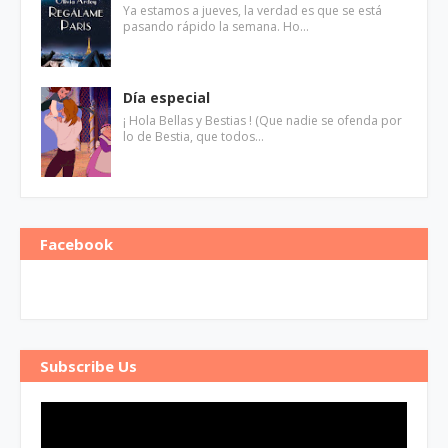
Ya estamos a jueves, la verdad es que se está
pasando rápido la semana. Ho…
Día especial
¡ Hola Bellas y Bestias ! (Que nadie se ofenda por
lo de Bestia, que todos…
Facebook
Subscribe Us