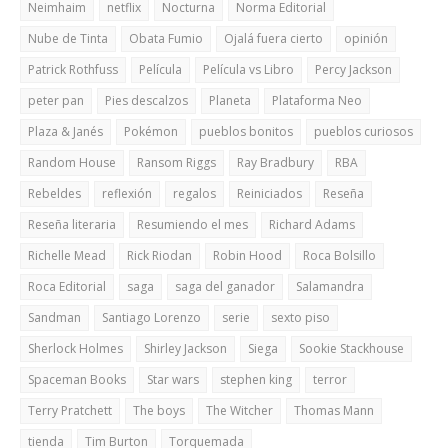
Neimhaim
netflix
Nocturna
Norma Editorial
Nube de Tinta
Obata Fumio
Ojalá fuera cierto
opinión
Patrick Rothfuss
Película
Película vs Libro
Percy Jackson
peter pan
Pies descalzos
Planeta
Plataforma Neo
Plaza & Janés
Pokémon
pueblos bonitos
pueblos curiosos
Random House
Ransom Riggs
Ray Bradbury
RBA
Rebeldes
reflexión
regalos
Reiniciados
Reseña
Reseña literaria
Resumiendo el mes
Richard Adams
Richelle Mead
Rick Riodan
Robin Hood
Roca Bolsillo
Roca Editorial
saga
saga del ganador
Salamandra
Sandman
Santiago Lorenzo
serie
sexto piso
Sherlock Holmes
Shirley Jackson
Siega
Sookie Stackhouse
Spaceman Books
Star wars
stephen king
terror
Terry Pratchett
The boys
The Witcher
Thomas Mann
tienda
Tim Burton
Torquemada