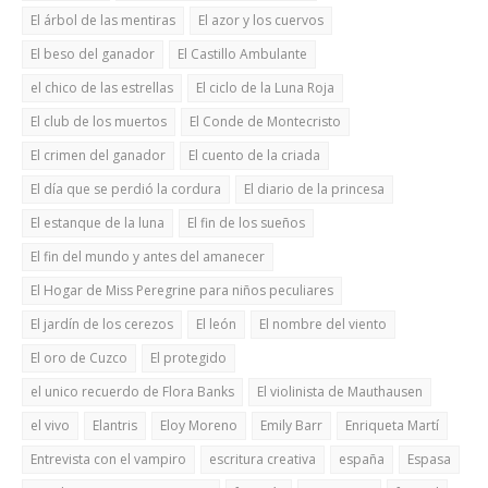
El árbol de las mentiras
El azor y los cuervos
El beso del ganador
El Castillo Ambulante
el chico de las estrellas
El ciclo de la Luna Roja
El club de los muertos
El Conde de Montecristo
El crimen del ganador
El cuento de la criada
El día que se perdió la cordura
El diario de la princesa
El estanque de la luna
El fin de los sueños
El fin del mundo y antes del amanecer
El Hogar de Miss Peregrine para niños peculiares
El jardín de los cerezos
El león
El nombre del viento
El oro de Cuzco
El protegido
el unico recuerdo de Flora Banks
El violinista de Mauthausen
el vivo
Elantris
Eloy Moreno
Emily Barr
Enriqueta Martí
Entrevista con el vampiro
escritura creativa
españa
Espasa