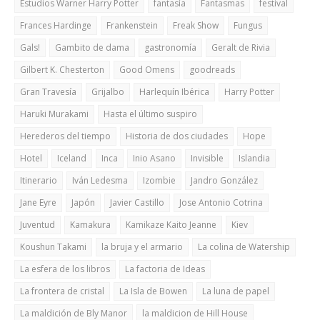
Estudios Warner Harry Potter
fantasía
Fantasmas
festival
Frances Hardinge
Frankenstein
Freak Show
Fungus
Gals!
Gambito de dama
gastronomía
Geralt de Rivia
Gilbert K. Chesterton
Good Omens
goodreads
Gran Travesía
Grijalbo
Harlequín Ibérica
Harry Potter
Haruki Murakami
Hasta el último suspiro
Herederos del tiempo
Historia de dos ciudades
Hope
Hotel
Iceland
Inca
Inio Asano
Invisible
Islandia
Itinerario
Iván Ledesma
Izombie
Jandro González
Jane Eyre
Japón
Javier Castillo
Jose Antonio Cotrina
Juventud
Kamakura
Kamikaze Kaito Jeanne
Kiev
Koushun Takami
la bruja y el armario
La colina de Watership
La esfera de los libros
La factoria de Ideas
La frontera de cristal
La Isla de Bowen
La luna de papel
La maldición de Bly Manor
la maldicion de Hill House