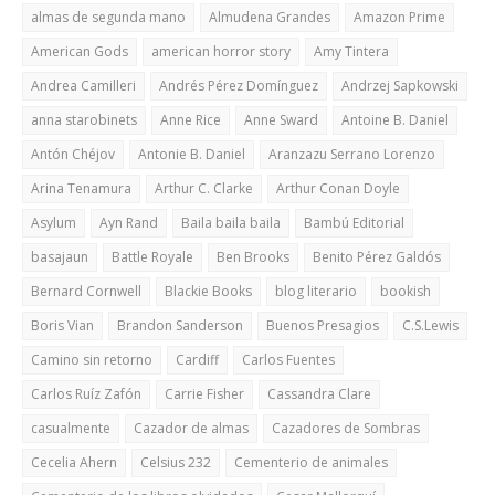
almas de segunda mano
Almudena Grandes
Amazon Prime
American Gods
american horror story
Amy Tintera
Andrea Camilleri
Andrés Pérez Domínguez
Andrzej Sapkowski
anna starobinets
Anne Rice
Anne Sward
Antoine B. Daniel
Antón Chéjov
Antonie B. Daniel
Aranzazu Serrano Lorenzo
Arina Tenamura
Arthur C. Clarke
Arthur Conan Doyle
Asylum
Ayn Rand
Baila baila baila
Bambú Editorial
basajaun
Battle Royale
Ben Brooks
Benito Pérez Galdós
Bernard Cornwell
Blackie Books
blog literario
bookish
Boris Vian
Brandon Sanderson
Buenos Presagios
C.S.Lewis
Camino sin retorno
Cardiff
Carlos Fuentes
Carlos Ruíz Zafón
Carrie Fisher
Cassandra Clare
casualmente
Cazador de almas
Cazadores de Sombras
Cecelia Ahern
Celsius 232
Cementerio de animales