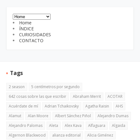
Home
ÍNDICE
CURIOSIDADES
CONTACTO
Tags
2 season
5 centímetros por segundo
642 cosas sobre las que escribir
Abraham Merrit
ACOTAR
Acuérdate de mí
Adrian Tchaikovsky
Agatha Raisin
AHS
Alamut
Alan Moore
Albert Sánchez Piñol
Alejandro Dumas
Alejandro Palomas
Aleta
Alex Kava
Alfaguara
Algaida
Algernon Blackwood
alianza editorial
Alicia Giménez