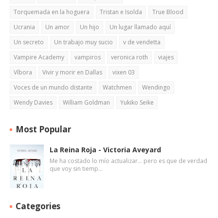
Torquemada en la hoguera
Tristan e Isolda
True Blood
Ucrania
Un amor
Un hijo
Un lugar llamado aquí
Un secreto
Un trabajo muy sucio
v de vendetta
Vampire Academy
vampiros
veronica roth
viajes
Víbora
Vivir y morir en Dallas
vixen 03
Voces de un mundo distante
Watchmen
Wendingo
Wendy Davies
William Goldman
Yukiko Seike
Most Popular
La Reina Roja - Victoria Aveyard
Me ha costado lo mío actualizar... pero es que de verdad
que voy sin tiemp…
Categories