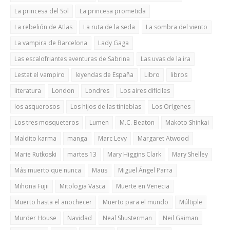
La princesa del Sol
La princesa prometida
La rebelión de Atlas
La ruta de la seda
La sombra del viento
La vampira de Barcelona
Lady Gaga
Las escalofriantes aventuras de Sabrina
Las uvas de la ira
Lestat el vampiro
leyendas de España
Libro
libros
literatura
London
Londres
Los aires difíciles
los asquerosos
Los hijos de las tinieblas
Los Orígenes
Los tres mosqueteros
Lumen
M.C. Beaton
Makoto Shinkai
Maldito karma
manga
Marc Levy
Margaret Atwood
Marie Rutkoski
martes 13
Mary Higgins Clark
Mary Shelley
Más muerto que nunca
Maus
Miguel Ángel Parra
Mihona Fujii
Mitologia Vasca
Muerte en Venecia
Muerto hasta el anochecer
Muerto para el mundo
Múltiple
Murder House
Navidad
Neal Shusterman
Neil Gaiman