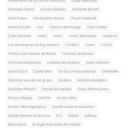
Cementerio de los libros olvidados
Cesar Mallorquí
Charlaine Harris
Charles Dickens
Charlotte Brontë
Chris Pueyo
Christopher Moore
Chuck Palahniuk
ciencia ficción
cine
Clásicos del manga
Clive Cussler
Colin Falconer
comic
cómic
comic americano
compras
Con las mujeres no hay manera
Cordero
coven
Crezco
Crónica del Asesino de Reyes
Crónicas de Narnia
Crónicas Vampíricas
Cuentos de misterio
Dave Gibbons
David Lloyd
David Safier
De las cenizas volverás
DeBolsillo
Delicioso suicidio en grupo
Destino
destinos divididos
Detective Pikachu
Deuda de espíritu
Diana Wynne Jones
Dioses Olimpo
Dirk Pitt
Doctor Who
Doctor Who Experience
Donde nadie te encuentre
Donde termina el arco iris
ECC
Edebe
Edhasa
Ediciones B
El ángel más tonto del mundo