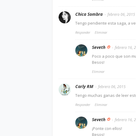
Chica Sombra
febrero 06, 2015
Tengo pendiente esta saga, a ve
Responder
Eliminar
Seveth
febrero 16, 
Poco a poco que son m
Besos!
Eliminar
Carly RM
febrero 06, 2015
Tengo muchas ganas de leer estos 
Responder
Eliminar
Seveth
febrero 16, 
¡Ponte con ellos!
Besos!