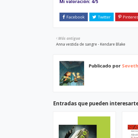
Mi valoración: 4/5
Más antigua
Anna vestida de sangre - Kendare Blake
Publicado por
Sevet
Entradas que pueden interesart