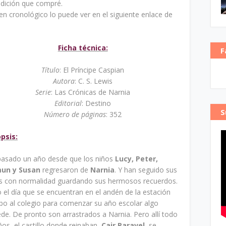
edición que compré.
den cronológico lo puede ver en el siguiente enlace de
Ficha técnica:
F
Título
: El Príncipe Caspian
Autora
: C. S. Lewis
Serie
: Las Crónicas de Narnia
Editorial
: Destino
S
Número de páginas
: 352
psis:
pasado un año desde que los niños
Lucy, Peter,
un y Susan
regresaron de
Narnia
. Y han seguido sus
as con normalidad guardando sus hermosos recuerdos.
 el día que se encuentran en el andén de la estación
o al colegio para comenzar su año escolar algo
de. De pronto son arrastrados a Narnia. Pero allí todo
s, el castillo donde reinaban,
Cair Paravel
, se