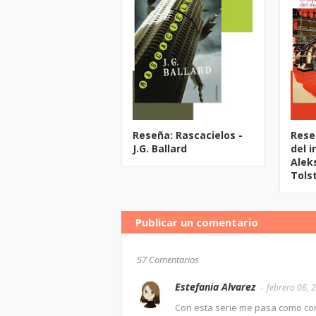
Reseña: Rascacielos -
Rese
J.G. Ballard
del i
Alek
Tols
Publicar un comentario
57 Comentarios
Estefania Alvarez
febrero 06, 
Con esta serie me pasa como con