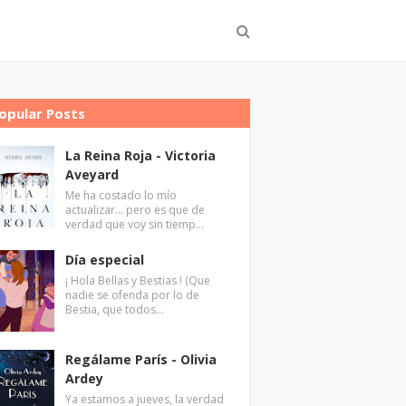
opular Posts
La Reina Roja - Victoria
Aveyard
Me ha costado lo mío
actualizar... pero es que de
verdad que voy sin tiemp…
Día especial
¡ Hola Bellas y Bestias ! (Que
nadie se ofenda por lo de
Bestia, que todos…
Regálame París - Olivia
Ardey
Ya estamos a jueves, la verdad