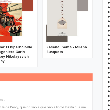
ña: El hiperboloide
Reseña: Gema - Milena
ngeniero Garin -
Busquets
sey Nikolayevich
toy
2015
 la de Percy, que no sabía que había libros hasta que me