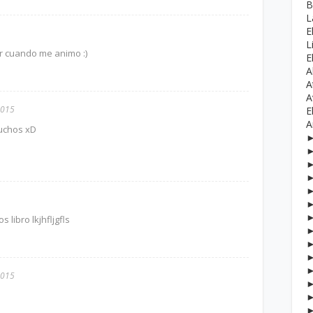
B
L
E
L
r cuando me animo :)
E
A
A
A
2015
E
A
uchos xD
libro lkjhfljgfls
2015