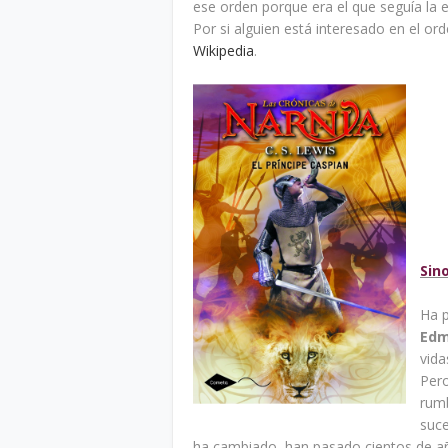
ese orden porque era el que seguía la 
Por si alguien está interesado en el or
Wikipedia
.
Sino
Ha 
Edm
vid
Pero
rumb
suce
ha cambiado, han pasado cientos de año