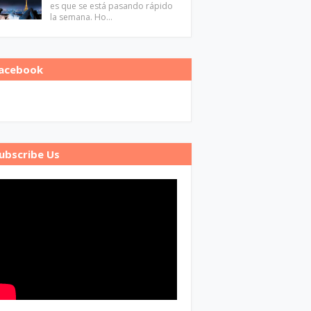
es que se está pasando rápido
la semana. Ho…
acebook
ubscribe Us