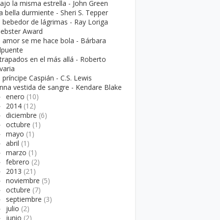
ajo la misma estrella - John Green
a bella durmiente - Sheri S. Tepper
l bebedor de lágrimas - Ray Loriga
iebster Award
l amor se me hace bola - Bárbara
lpuente
trapados en el más allá - Roberto
varia
l príncipe Caspián - C.S. Lewis
nna vestida de sangre - Kendare Blake
►
enero
(10)
►
2014
(12)
►
diciembre
(6)
►
octubre
(1)
►
mayo
(1)
►
abril
(1)
►
marzo
(1)
►
febrero
(2)
►
2013
(21)
►
noviembre
(5)
►
octubre
(7)
►
septiembre
(3)
►
julio
(2)
►
junio
(2)