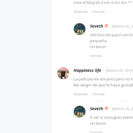
cree el blog xD a ver si los leo ^^
Responder
Eliminar
Seveth
febrero 16, 
xDD Eso me pasó con los
pequeña.
Un beso!
Eliminar
Happiness life
febrero 06, 2015
La película me encantó pero no h
Me alegro de que te haya gustad
Responder
Eliminar
Seveth
febrero 16, 
A ver si consigues leerl
Un beso!
Eliminar