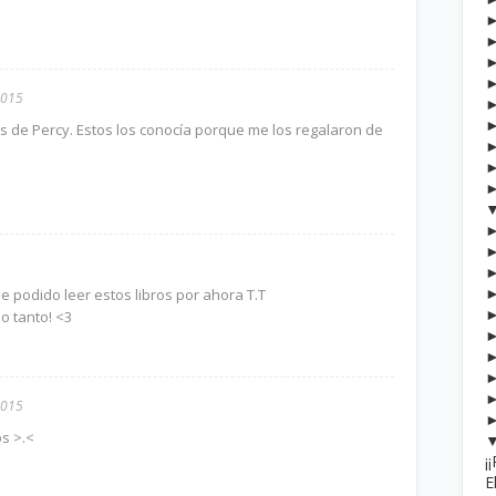
2015
 de Percy. Estos los conocía porque me los regalaron de
e podido leer estos libros por ahora T.T
o tanto! <3
2015
os >.<
¡
E