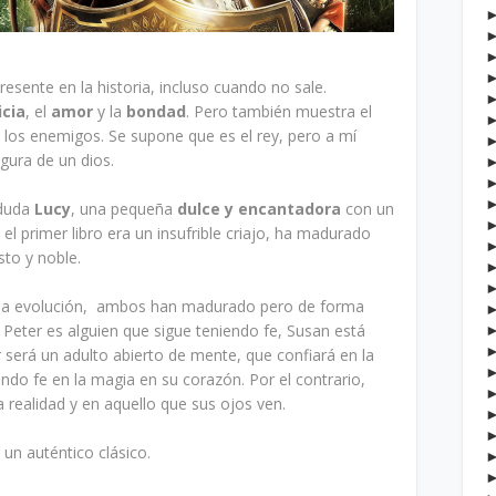
esente en la historia, incluso cuando no sale.
icia
, el
amor
y la
bondad
. Pero también muestra el
ra los enemigos. Se supone que es el rey, pero a mí
gura de un dios.
 duda
Lucy
, una pequeña
dulce y encantadora
con un
el primer libro era un insufrible criajo, ha madurado
sto y noble.
una evolución, ambos han madurado pero de forma
n Peter es alguien que sigue teniendo fe, Susan está
r será un adulto abierto de mente, que confiará en la
endo fe en la magia en su corazón. Por el contrario,
 realidad y en aquello que sus ojos ven.
 un auténtico clásico.