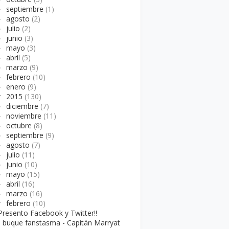
►
septiembre
(1)
►
agosto
(2)
►
julio
(2)
►
junio
(3)
►
mayo
(3)
►
abril
(5)
►
marzo
(9)
►
febrero
(10)
►
enero
(9)
▼
2015
(130)
►
diciembre
(7)
►
noviembre
(11)
►
octubre
(8)
►
septiembre
(9)
►
agosto
(7)
►
julio
(11)
►
junio
(10)
►
mayo
(15)
►
abril
(16)
►
marzo
(16)
▼
febrero
(10)
¡Presento Facebook y Twitter!!
l buque fanstasma - Capitán Marryat