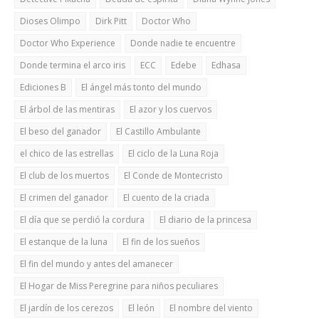
Dioses Olimpo
Dirk Pitt
Doctor Who
Doctor Who Experience
Donde nadie te encuentre
Donde termina el arco iris
ECC
Edebe
Edhasa
Ediciones B
El ángel más tonto del mundo
El árbol de las mentiras
El azor y los cuervos
El beso del ganador
El Castillo Ambulante
el chico de las estrellas
El ciclo de la Luna Roja
El club de los muertos
El Conde de Montecristo
El crimen del ganador
El cuento de la criada
El día que se perdió la cordura
El diario de la princesa
El estanque de la luna
El fin de los sueños
El fin del mundo y antes del amanecer
El Hogar de Miss Peregrine para niños peculiares
El jardín de los cerezos
El león
El nombre del viento