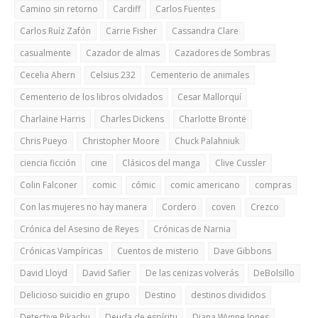
Camino sin retorno
Cardiff
Carlos Fuentes
Carlos Ruíz Zafón
Carrie Fisher
Cassandra Clare
casualmente
Cazador de almas
Cazadores de Sombras
Cecelia Ahern
Celsius 232
Cementerio de animales
Cementerio de los libros olvidados
Cesar Mallorquí
Charlaine Harris
Charles Dickens
Charlotte Brontë
Chris Pueyo
Christopher Moore
Chuck Palahniuk
ciencia ficción
cine
Clásicos del manga
Clive Cussler
Colin Falconer
comic
cómic
comic americano
compras
Con las mujeres no hay manera
Cordero
coven
Crezco
Crónica del Asesino de Reyes
Crónicas de Narnia
Crónicas Vampíricas
Cuentos de misterio
Dave Gibbons
David Lloyd
David Safier
De las cenizas volverás
DeBolsillo
Delicioso suicidio en grupo
Destino
destinos divididos
Detective Pikachu
Deuda de espíritu
Diana Wynne Jones