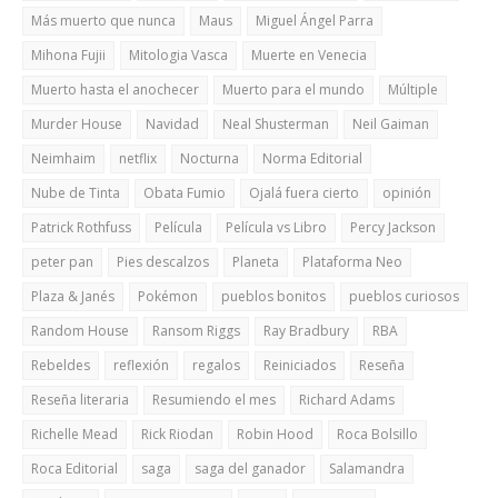
Más muerto que nunca
Maus
Miguel Ángel Parra
Mihona Fujii
Mitologia Vasca
Muerte en Venecia
Muerto hasta el anochecer
Muerto para el mundo
Múltiple
Murder House
Navidad
Neal Shusterman
Neil Gaiman
Neimhaim
netflix
Nocturna
Norma Editorial
Nube de Tinta
Obata Fumio
Ojalá fuera cierto
opinión
Patrick Rothfuss
Película
Película vs Libro
Percy Jackson
peter pan
Pies descalzos
Planeta
Plataforma Neo
Plaza & Janés
Pokémon
pueblos bonitos
pueblos curiosos
Random House
Ransom Riggs
Ray Bradbury
RBA
Rebeldes
reflexión
regalos
Reiniciados
Reseña
Reseña literaria
Resumiendo el mes
Richard Adams
Richelle Mead
Rick Riodan
Robin Hood
Roca Bolsillo
Roca Editorial
saga
saga del ganador
Salamandra