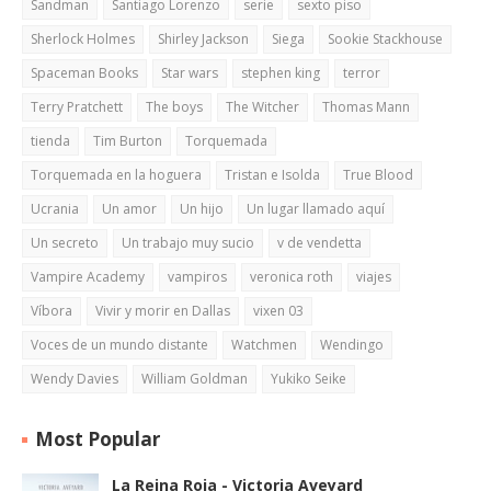
Sandman
Santiago Lorenzo
serie
sexto piso
Sherlock Holmes
Shirley Jackson
Siega
Sookie Stackhouse
Spaceman Books
Star wars
stephen king
terror
Terry Pratchett
The boys
The Witcher
Thomas Mann
tienda
Tim Burton
Torquemada
Torquemada en la hoguera
Tristan e Isolda
True Blood
Ucrania
Un amor
Un hijo
Un lugar llamado aquí
Un secreto
Un trabajo muy sucio
v de vendetta
Vampire Academy
vampiros
veronica roth
viajes
Víbora
Vivir y morir en Dallas
vixen 03
Voces de un mundo distante
Watchmen
Wendingo
Wendy Davies
William Goldman
Yukiko Seike
Most Popular
La Reina Roja - Victoria Aveyard