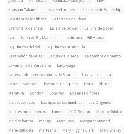
Juventud
Kamakura
Kamikaze Kaito Jeanne
Kiev
Koushun Takami
la bruja y el armario
La colina de Watership
La esfera de los libros
La factoria de Ideas
La frontera de cristal
La Isla de Bowen
La luna de papel
La maldición de Bly Manor
la maldicion de Hill House
La princesa del Sol
La princesa prometida
La rebelión de Atlas
La ruta de la seda
La sombra del viento
La vampira de Barcelona
Lady Gaga
Las escalofriantes aventuras de Sabrina
Las uvas de la ira
Lestat el vampiro
leyendas de España
Libro
libros
literatura
London
Londres
Los aires difíciles
los asquerosos
Los hijos de las tinieblas
Los Orígenes
Los tres mosqueteros
Lumen
M.C. Beaton
Makoto Shinkai
Maldito karma
manga
Marc Levy
Margaret Atwood
Marie Rutkoski
martes 13
Mary Higgins Clark
Mary Shelley