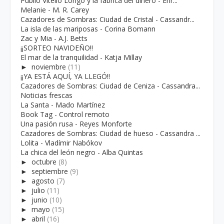
Publio Vitelio Longo y la fábrica del dinero - Enr...
Melanie - M. R. Carey
Cazadores de Sombras: Ciudad de Cristal - Cassandr...
La isla de las mariposas - Corina Bomann
Zac y Mia - A.J. Betts
¡¡SORTEO NAVIDEÑO!!
El mar de la tranquilidad - Katja Millay
►
noviembre
(11)
¡¡YA ESTÁ AQUÍ, YA LLEGÓ!!
Cazadores de Sombras: Ciudad de Ceniza - Cassandra...
Noticias frescas
La Santa - Mado Martínez
Book Tag - Control remoto
Una pasión rusa - Reyes Monforte
Cazadores de Sombras: Ciudad de hueso - Cassandra ...
Lolita - Vladímir Nabókov
La chica del león negro - Alba Quintas
►
octubre
(8)
►
septiembre
(9)
►
agosto
(7)
►
julio
(11)
►
junio
(10)
►
mayo
(15)
►
abril
(16)