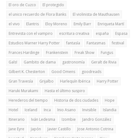
El oro de Cuzco
El protegido
el unico recuerdo de Flora Banks
El violinista de Mauthausen
el vivo
Elantris
Eloy Moreno
Emily Barr
Enriqueta Martí
Entrevista con el vampiro
escritura creativa
españa
Espasa
Estudios Warner Harry Potter
fantasía
Fantasmas
festival
Frances Hardinge
Frankenstein
Freak Show
Fungus
Gals!
Gambito de dama
gastronomía
Geralt de Rivia
Gilbert K. Chesterton
Good Omens
goodreads
Gran Travesía
Grijalbo
Harlequín Ibérica
Harry Potter
Haruki Murakami
Hasta el último suspiro
Herederos del tiempo
Historia de dos ciudades
Hope
Hotel
Iceland
Inca
Inio Asano
Invisible
Islandia
Itinerario
Iván Ledesma
Izombie
Jandro González
Jane Eyre
Japón
Javier Castillo
Jose Antonio Cotrina