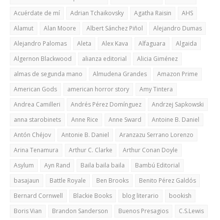
Acuérdate de mí
Adrian Tchaikovsky
Agatha Raisin
AHS
Alamut
Alan Moore
Albert Sánchez Piñol
Alejandro Dumas
Alejandro Palomas
Aleta
Alex Kava
Alfaguara
Algaida
Algernon Blackwood
alianza editorial
Alicia Giménez
almas de segunda mano
Almudena Grandes
Amazon Prime
American Gods
american horror story
Amy Tintera
Andrea Camilleri
Andrés Pérez Domínguez
Andrzej Sapkowski
anna starobinets
Anne Rice
Anne Sward
Antoine B. Daniel
Antón Chéjov
Antonie B. Daniel
Aranzazu Serrano Lorenzo
Arina Tenamura
Arthur C. Clarke
Arthur Conan Doyle
Asylum
Ayn Rand
Baila baila baila
Bambú Editorial
basajaun
Battle Royale
Ben Brooks
Benito Pérez Galdós
Bernard Cornwell
Blackie Books
blog literario
bookish
Boris Vian
Brandon Sanderson
Buenos Presagios
C.S.Lewis