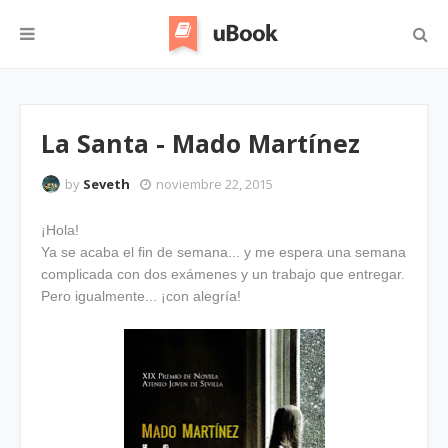
La Santa - Mado Martínez
by
Seveth
noviembre 22, 2015
¡Hola!
Ya se acaba el fin de semana... y me espera una semana
complicada con dos exámenes y un trabajo que entregar.
Pero igualmente... ¡con alegría!