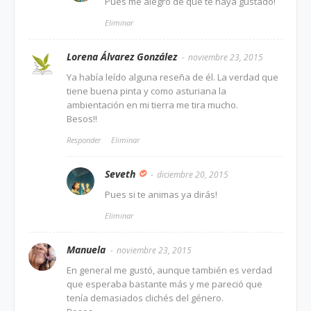
Pues me alegro de que te haya gustado!
Eliminar
Lorena Álvarez González
noviembre 23, 2015
Ya había leído alguna reseña de él. La verdad que
tiene buena pinta y como asturiana la
ambientación en mi tierra me tira mucho.
Besos!!
Responder
Eliminar
Seveth
diciembre 20, 2015
Pues si te animas ya dirás!
Eliminar
Manuela
noviembre 23, 2015
En general me gustó, aunque también es verdad
que esperaba bastante más y me pareció que
tenía demasiados clichés del género.