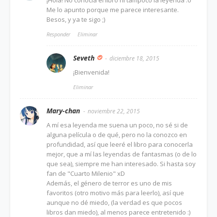
¡Hola! No conocía el libro ni tampoco la leyenda :0
Me lo apunto porque me parece interesante.
Besos, y ya te sigo ;)
Responder
Eliminar
Seveth
diciembre 18, 2015
¡Bienvenida!
Eliminar
Mary-chan
noviembre 22, 2015
A mí esa leyenda me suena un poco, no sé si de
alguna película o de qué, pero no la conozco en
profundidad, así que leeré el libro para conocerla
mejor, que a mí las leyendas de fantasmas (o de lo
que sea), siempre me han interesado. Si hasta soy
fan de "Cuarto Milenio" xD
Además, el género de terror es uno de mis
favoritos (otro motivo más para leerlo), así que
aunque no dé miedo, (la verdad es que pocos
libros dan miedo), al menos parece entretenido :)