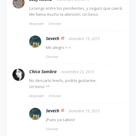
La tengo entre los pendientes, y seguro que caerá.
Me llama mucho la atención. Un beso.
Responder
Eliminar
Seveth
diciembre 19, 2015
Me alegro >.<
Eliminar
Chica Sombra
noviembre 23, 2015
No descarto leerlo, podría gustarme.
Un beso ^^
Responder
Eliminar
Seveth
diciembre 19, 2015
¡Pues ya sabes!
Eliminar