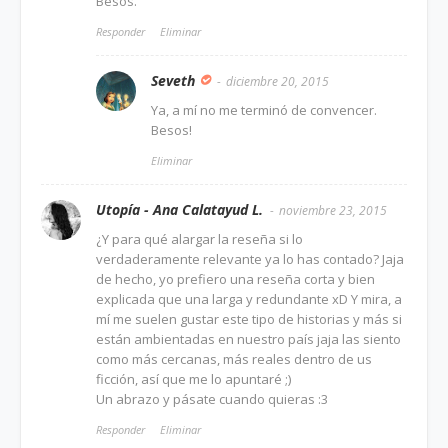
Besos.
Responder
Eliminar
Seveth
diciembre 20, 2015
Ya, a mí no me terminó de convencer.
Besos!
Eliminar
Utopía - Ana Calatayud L.
noviembre 23, 2015
¿Y para qué alargar la reseña si lo
verdaderamente relevante ya lo has contado? Jaja
de hecho, yo prefiero una reseña corta y bien
explicada que una larga y redundante xD Y mira, a
mí me suelen gustar este tipo de historias y más si
están ambientadas en nuestro país jaja las siento
como más cercanas, más reales dentro de us
ficción, así que me lo apuntaré ;)
Un abrazo y pásate cuando quieras :3
Responder
Eliminar