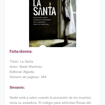
Ficha técnica:
Título
: La Santa
Autor
: Mado Martínez
Editorial
: Algaida
Número de páginas
: 384
Sinopsis:
Nadie está a salvo cuando la procesión de los muertos
inicia su andadura. El colegio para señoritas Rosas del