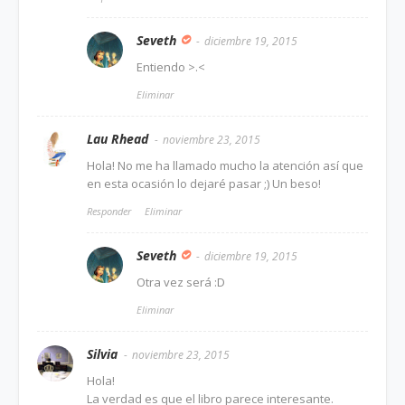
Seveth
diciembre 19, 2015
Entiendo >.<
Eliminar
Lau Rhead
noviembre 23, 2015
Hola! No me ha llamado mucho la atención así que
en esta ocasión lo dejaré pasar ;) Un beso!
Responder
Eliminar
Seveth
diciembre 19, 2015
Otra vez será :D
Eliminar
Silvia
noviembre 23, 2015
Hola!
La verdad es que el libro parece interesante.