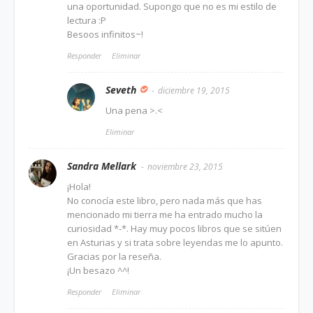
una oportunidad. Supongo que no es mi estilo de
lectura :P
Besoos infinitos~!
Responder
Eliminar
Seveth
diciembre 19, 2015
Una pena >.<
Eliminar
Sandra Mellark
noviembre 23, 2015
¡Hola!
No conocía este libro, pero nada más que has
mencionado mi tierra me ha entrado mucho la
curiosidad *-*. Hay muy pocos libros que se sitúen
en Asturias y si trata sobre leyendas me lo apunto.
Gracias por la reseña.
¡Un besazo ^^!
Responder
Eliminar