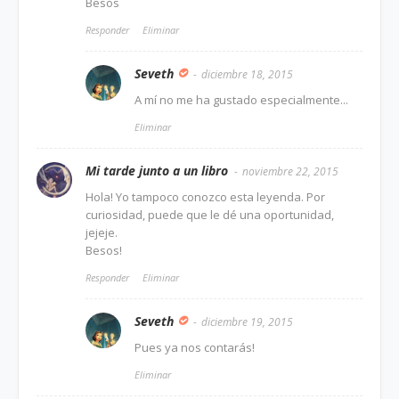
Besos
Responder
Eliminar
Seveth
diciembre 18, 2015
A mí no me ha gustado especialmente...
Eliminar
Mi tarde junto a un libro
noviembre 22, 2015
Hola! Yo tampoco conozco esta leyenda. Por
curiosidad, puede que le dé una oportunidad,
jejeje.
Besos!
Responder
Eliminar
Seveth
diciembre 19, 2015
Pues ya nos contarás!
Eliminar