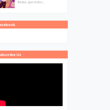
Bestia, que todos…
acebook
ubscribe Us