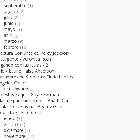
►
septiembre
(1)
►
agosto
(2)
►
julio
(2)
►
junio
(3)
►
mayo
(3)
►
abril
(5)
►
marzo
(9)
▼
febrero
(10)
Lectura Conjunta de Percy Jackson!
nsurgente - Veronica Roth
ugando con las letras - 2
río - Laurie Halse Anderson
azadores de Sombras: Ciudad de los
ngeles Caídos...
iebster Awards
o estuve aquí - Gayle Forman
asaje para un cabrón - Ana R. Cañil
jalá no fueras tú - Beatriz Gant
ook Tag - Éste o éste
►
enero
(9)
►
2015
(130)
►
diciembre
(7)
►
noviembre
(11)