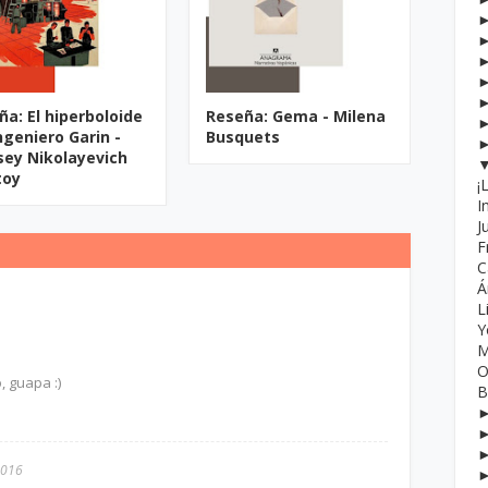
ña: El hiperboloide
Reseña: Gema - Milena
ngeniero Garin -
Busquets
sey Nikolayevich
toy
¡
I
J
F
C
Á
L
Y
M
O
, guapa :)
B
2016