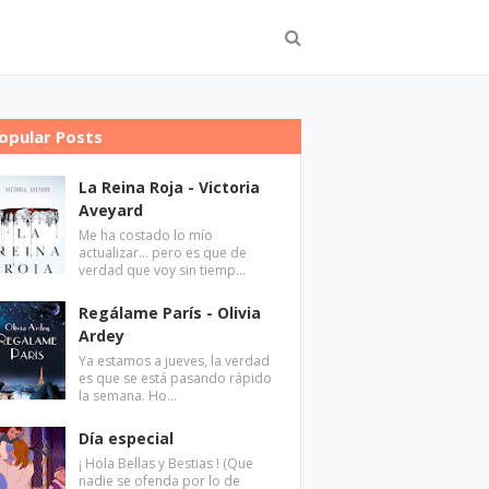
opular Posts
La Reina Roja - Victoria
Aveyard
Me ha costado lo mío
actualizar... pero es que de
verdad que voy sin tiemp…
Regálame París - Olivia
Ardey
Ya estamos a jueves, la verdad
es que se está pasando rápido
la semana. Ho…
Día especial
¡ Hola Bellas y Bestias ! (Que
nadie se ofenda por lo de