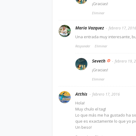
¡Gracias!
Eliminar
Maria Vazquez
febrero 17, 201
Una entrada muy interesante, b
Responder
Eliminar
Seveth
febrero 19, 
¡Gracias!
Eliminar
Atthis
febrero 17, 2016
Hola!
Muy chulo el tag!
Lo que más me ha gustado ha sido
que es exactamente lo que yo pie
Un beso!