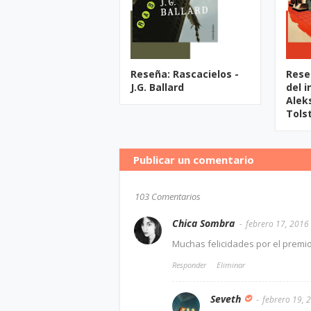
Reseña: Rascacielos -
Rese
J.G. Ballard
del i
Alek
Tols
Publicar un comentario
103 Comentarios
Chica Sombra
febrero 17, 2016
Muchas felicidades por el premio
Responder
Eliminar
Seveth
febrero 19, 