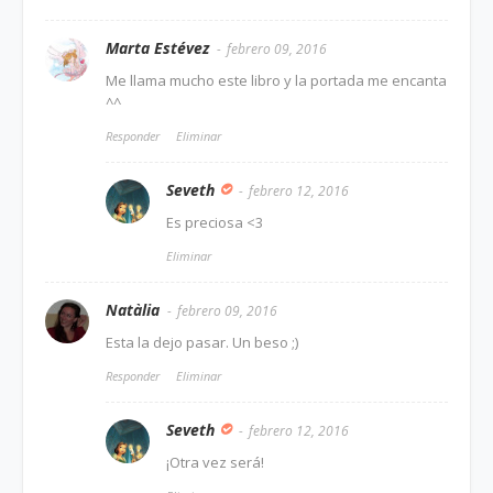
Marta Estévez
febrero 09, 2016
Me llama mucho este libro y la portada me encanta
^^
Responder
Eliminar
Seveth
febrero 12, 2016
Es preciosa <3
Eliminar
Natàlia
febrero 09, 2016
Esta la dejo pasar. Un beso ;)
Responder
Eliminar
Seveth
febrero 12, 2016
¡Otra vez será!