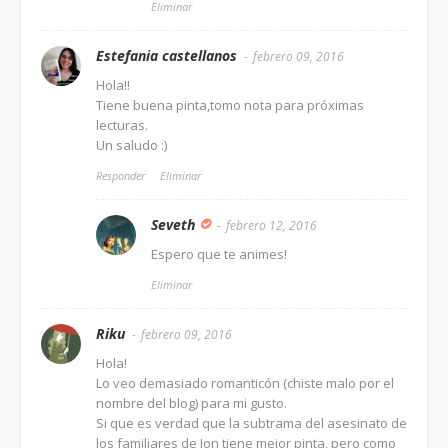
Eliminar
Estefania castellanos
febrero 09, 2016
Hola!!
Tiene buena pinta,tomo nota para próximas
lecturas.
Un saludo :)
Responder
Eliminar
Seveth
febrero 12, 2016
Espero que te animes!
Eliminar
Riku
febrero 09, 2016
Hola!
Lo veo demasiado romanticón (chiste malo por el
nombre del blog) para mi gusto.
Si que es verdad que la subtrama del asesinato de
los familiares de Jon tiene mejor pinta, pero como