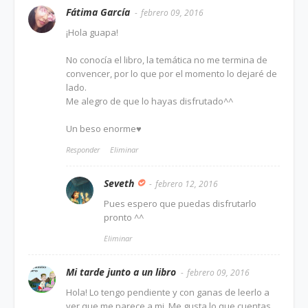
Fátima García
febrero 09, 2016
¡Hola guapa!
No conocía el libro, la temática no me termina de
convencer, por lo que por el momento lo dejaré de
lado.
Me alegro de que lo hayas disfrutado^^
Un beso enorme♥
Responder
Eliminar
Seveth
febrero 12, 2016
Pues espero que puedas disfrutarlo
pronto ^^
Eliminar
Mi tarde junto a un libro
febrero 09, 2016
Hola! Lo tengo pendiente y con ganas de leerlo a
ver que me parece a mi. Me gusta lo que cuentas