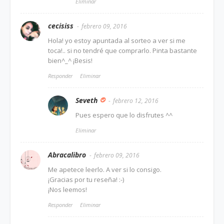
Eliminar
cecisiss
febrero 09, 2016
Hola! yo estoy apuntada al sorteo a ver si me
toca!.. si no tendré que comprarlo. Pinta bastante
bien^_^ ¡Besis!
Responder
Eliminar
Seveth
febrero 12, 2016
Pues espero que lo disfrutes ^^
Eliminar
Abracalibro
febrero 09, 2016
Me apetece leerlo. A ver si lo consigo.
¡Gracias por tu reseña! :-)
¡Nos leemos!
Responder
Eliminar