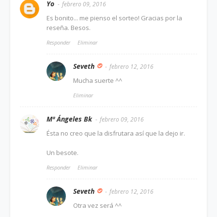
Yo
febrero 09, 2016
Es bonito... me pienso el sorteo! Gracias por la
reseña. Besos.
Responder
Eliminar
Seveth
febrero 12, 2016
Mucha suerte ^^
Eliminar
Mª Ángeles Bk
febrero 09, 2016
Ésta no creo que la disfrutara así que la dejo ir.
Un besote.
Responder
Eliminar
Seveth
febrero 12, 2016
Otra vez será ^^