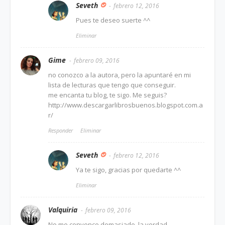
Seveth
febrero 12, 2016
Pues te deseo suerte ^^
Eliminar
Gime
febrero 09, 2016
no conozco a la autora, pero la apuntaré en mi
lista de lecturas que tengo que conseguir.
me encanta tu blog, te sigo. Me seguis?
http://www.descargarlibrosbuenos.blogspot.com.a
r/
Responder
Eliminar
Seveth
febrero 12, 2016
Ya te sigo, gracias por quedarte ^^
Eliminar
Valquiria
febrero 09, 2016
No me convence demasiado, la verdad.