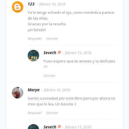
123
febrero 10, 2016
Ya le tengo echado el ojo, como romántica parece
de las mías.
Gracias por la reseña.
¡un besito!
Responder
Eliminar
Seveth
febrero 15, 2016
Pues espero que te animes y la disfrutes
^^
Eliminar
Marya
febrero 10, 2016
Siento curiosidad por este libro pero por ahora no
creo que lo lea. Un besote :)
Responder
Eliminar
Seveth
febrero 15, 2016