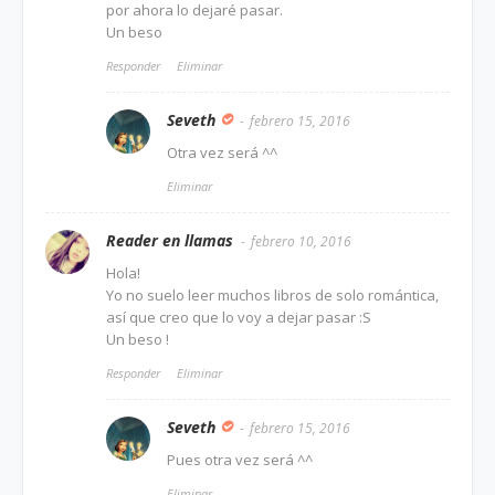
por ahora lo dejaré pasar.
Un beso
Responder
Eliminar
Seveth
febrero 15, 2016
Otra vez será ^^
Eliminar
Reader en llamas
febrero 10, 2016
Hola!
Yo no suelo leer muchos libros de solo romántica,
así que creo que lo voy a dejar pasar :S
Un beso !
Responder
Eliminar
Seveth
febrero 15, 2016
Pues otra vez será ^^
Eliminar