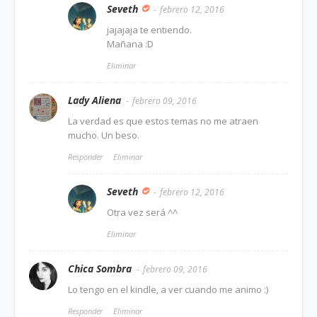
Seveth
febrero 12, 2016
jajajaja te entiendo.
Mañana :D
Eliminar
Lady Aliena
febrero 09, 2016
La verdad es que estos temas no me atraen
mucho. Un beso.
Responder
Eliminar
Seveth
febrero 12, 2016
Otra vez será ^^
Eliminar
Chica Sombra
febrero 09, 2016
Lo tengo en el kindle, a ver cuando me animo :)
Responder
Eliminar