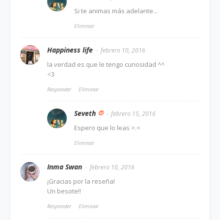
Si te animas más adelante...
Eliminar
Happiness life
febrero 10, 2016
la verdad es que le tengo curiosidad ^^
<3
Responder
Eliminar
Seveth
febrero 15, 2016
Espero que lo leas >.<
Eliminar
Inma Swan
febrero 10, 2016
¡Gracias por la reseña!
Un besote!!
Responder
Eliminar