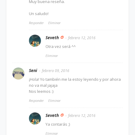
Muy buena reseña.
Un saludo!
Responder
Eliminar
Seveth
febrero 12, 2016
Otra vez será ^^
Eliminar
Seni
febrero 09, 2016
¡Hola! Yo también me la estoy leyendo y por ahora
no va mal jajaja
Nos leemos :)
Responder
Eliminar
Seveth
febrero 12, 2016
Ya contarás ;)
Eliminar