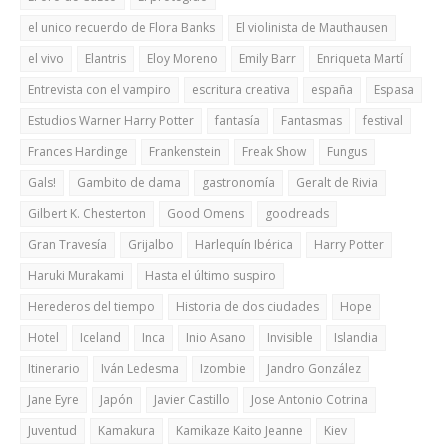
el unico recuerdo de Flora Banks
El violinista de Mauthausen
el vivo
Elantris
Eloy Moreno
Emily Barr
Enriqueta Martí
Entrevista con el vampiro
escritura creativa
españa
Espasa
Estudios Warner Harry Potter
fantasía
Fantasmas
festival
Frances Hardinge
Frankenstein
Freak Show
Fungus
Gals!
Gambito de dama
gastronomía
Geralt de Rivia
Gilbert K. Chesterton
Good Omens
goodreads
Gran Travesía
Grijalbo
Harlequín Ibérica
Harry Potter
Haruki Murakami
Hasta el último suspiro
Herederos del tiempo
Historia de dos ciudades
Hope
Hotel
Iceland
Inca
Inio Asano
Invisible
Islandia
Itinerario
Iván Ledesma
Izombie
Jandro González
Jane Eyre
Japón
Javier Castillo
Jose Antonio Cotrina
Juventud
Kamakura
Kamikaze Kaito Jeanne
Kiev