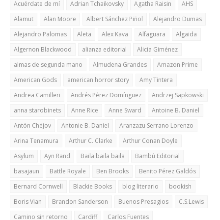
Acuérdate de mí
Adrian Tchaikovsky
Agatha Raisin
AHS
Alamut
Alan Moore
Albert Sánchez Piñol
Alejandro Dumas
Alejandro Palomas
Aleta
Alex Kava
Alfaguara
Algaida
Algernon Blackwood
alianza editorial
Alicia Giménez
almas de segunda mano
Almudena Grandes
Amazon Prime
American Gods
american horror story
Amy Tintera
Andrea Camilleri
Andrés Pérez Domínguez
Andrzej Sapkowski
anna starobinets
Anne Rice
Anne Sward
Antoine B. Daniel
Antón Chéjov
Antonie B. Daniel
Aranzazu Serrano Lorenzo
Arina Tenamura
Arthur C. Clarke
Arthur Conan Doyle
Asylum
Ayn Rand
Baila baila baila
Bambú Editorial
basajaun
Battle Royale
Ben Brooks
Benito Pérez Galdós
Bernard Cornwell
Blackie Books
blog literario
bookish
Boris Vian
Brandon Sanderson
Buenos Presagios
C.S.Lewis
Camino sin retorno
Cardiff
Carlos Fuentes