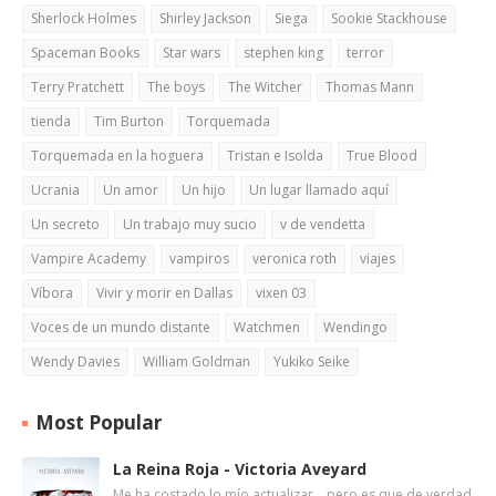
Sherlock Holmes
Shirley Jackson
Siega
Sookie Stackhouse
Spaceman Books
Star wars
stephen king
terror
Terry Pratchett
The boys
The Witcher
Thomas Mann
tienda
Tim Burton
Torquemada
Torquemada en la hoguera
Tristan e Isolda
True Blood
Ucrania
Un amor
Un hijo
Un lugar llamado aquí
Un secreto
Un trabajo muy sucio
v de vendetta
Vampire Academy
vampiros
veronica roth
viajes
Víbora
Vivir y morir en Dallas
vixen 03
Voces de un mundo distante
Watchmen
Wendingo
Wendy Davies
William Goldman
Yukiko Seike
Most Popular
La Reina Roja - Victoria Aveyard
Me ha costado lo mío actualizar... pero es que de verdad