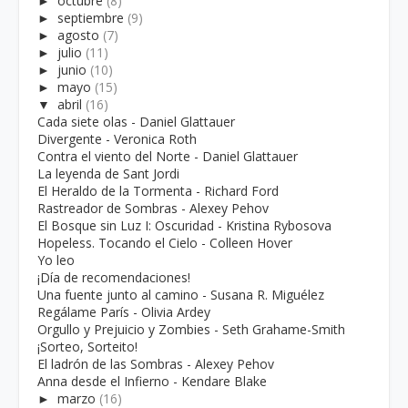
►
octubre
(8)
►
septiembre
(9)
►
agosto
(7)
►
julio
(11)
►
junio
(10)
►
mayo
(15)
▼
abril
(16)
Cada siete olas - Daniel Glattauer
Divergente - Veronica Roth
Contra el viento del Norte - Daniel Glattauer
La leyenda de Sant Jordi
El Heraldo de la Tormenta - Richard Ford
Rastreador de Sombras - Alexey Pehov
El Bosque sin Luz I: Oscuridad - Kristina Rybosova
Hopeless. Tocando el Cielo - Colleen Hover
Yo leo
¡Día de recomendaciones!
Una fuente junto al camino - Susana R. Miguélez
Regálame París - Olivia Ardey
Orgullo y Prejuicio y Zombies - Seth Grahame-Smith
¡Sorteo, Sorteito!
El ladrón de las Sombras - Alexey Pehov
Anna desde el Infierno - Kendare Blake
►
marzo
(16)