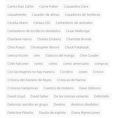
Carlos Ruíz Zafón
Carrie Fisher
Cassandra Clare
casualmente
Cazador de almas
Cazadores de Sombras
Cecelia Ahern
Celsius 232
Cementerio de animales
Cementerio de los libros olvidados
Cesar Mallorquí
Charlaine Harris
Charles Dickens
Charlotte Brontë
Chris Pueyo
Christopher Moore
Chuck Palahniuk
ciencia ficción
cine
Clásicos del manga
Clive Cussler
Colin Falconer
comic
cómic
comic americano
compras
Con las mujeres no hay manera
Cordero
coven
Crezco
Crónica del Asesino de Reyes
Crónicas de Narnia
Crónicas Vampíricas
Cuentos de misterio
Dave Gibbons
David Lloyd
David Safier
De las cenizas volverás
DeBolsillo
Delicioso suicidio en grupo
Destino
destinos divididos
Detective Pikachu
Deuda de espíritu
Diana Wynne Jones