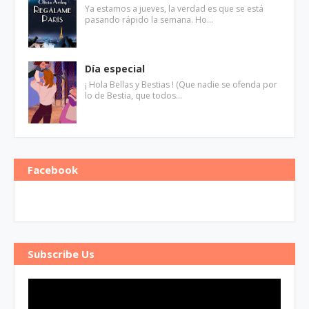
Ya estamos a jueves, la verdad es que se está
pasando rápido la semana. Ho…
Día especial
¡ Hola Bellas y Bestias ! (Que nadie se ofenda por
lo de Bestia, que todos…
Facebook
Subscribe Us