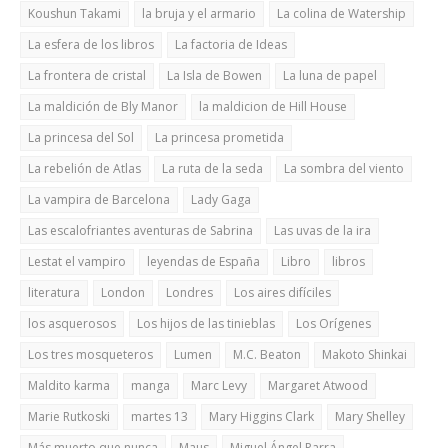
Koushun Takami
la bruja y el armario
La colina de Watership
La esfera de los libros
La factoria de Ideas
La frontera de cristal
La Isla de Bowen
La luna de papel
La maldición de Bly Manor
la maldicion de Hill House
La princesa del Sol
La princesa prometida
La rebelión de Atlas
La ruta de la seda
La sombra del viento
La vampira de Barcelona
Lady Gaga
Las escalofriantes aventuras de Sabrina
Las uvas de la ira
Lestat el vampiro
leyendas de España
Libro
libros
literatura
London
Londres
Los aires difíciles
los asquerosos
Los hijos de las tinieblas
Los Orígenes
Los tres mosqueteros
Lumen
M.C. Beaton
Makoto Shinkai
Maldito karma
manga
Marc Levy
Margaret Atwood
Marie Rutkoski
martes 13
Mary Higgins Clark
Mary Shelley
Más muerto que nunca
Maus
Miguel Ángel Parra