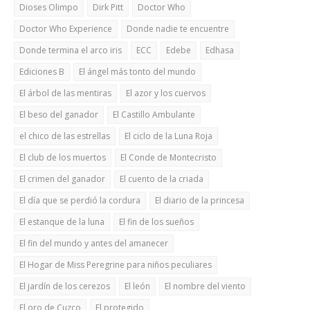
Dioses Olimpo
Dirk Pitt
Doctor Who
Doctor Who Experience
Donde nadie te encuentre
Donde termina el arco iris
ECC
Edebe
Edhasa
Ediciones B
El ángel más tonto del mundo
El árbol de las mentiras
El azor y los cuervos
El beso del ganador
El Castillo Ambulante
el chico de las estrellas
El ciclo de la Luna Roja
El club de los muertos
El Conde de Montecristo
El crimen del ganador
El cuento de la criada
El día que se perdió la cordura
El diario de la princesa
El estanque de la luna
El fin de los sueños
El fin del mundo y antes del amanecer
El Hogar de Miss Peregrine para niños peculiares
El jardín de los cerezos
El león
El nombre del viento
El oro de Cuzco
El protegido