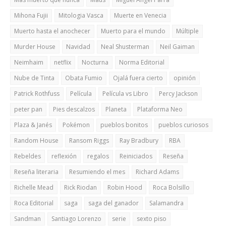
Mihona Fujii
Mitologia Vasca
Muerte en Venecia
Muerto hasta el anochecer
Muerto para el mundo
Múltiple
Murder House
Navidad
Neal Shusterman
Neil Gaiman
Neimhaim
netflix
Nocturna
Norma Editorial
Nube de Tinta
Obata Fumio
Ojalá fuera cierto
opinión
Patrick Rothfuss
Película
Película vs Libro
Percy Jackson
peter pan
Pies descalzos
Planeta
Plataforma Neo
Plaza & Janés
Pokémon
pueblos bonitos
pueblos curiosos
Random House
Ransom Riggs
Ray Bradbury
RBA
Rebeldes
reflexión
regalos
Reiniciados
Reseña
Reseña literaria
Resumiendo el mes
Richard Adams
Richelle Mead
Rick Riodan
Robin Hood
Roca Bolsillo
Roca Editorial
saga
saga del ganador
Salamandra
Sandman
Santiago Lorenzo
serie
sexto piso