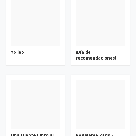
Yo leo
¡Día de
recomendaciones!
Una fuente junto al
Regálame París -