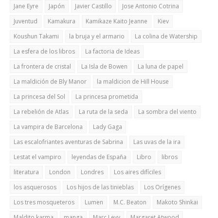
Jane Eyre
Japón
Javier Castillo
Jose Antonio Cotrina
Juventud
Kamakura
Kamikaze Kaito Jeanne
Kiev
Koushun Takami
la bruja y el armario
La colina de Watership
La esfera de los libros
La factoria de Ideas
La frontera de cristal
La Isla de Bowen
La luna de papel
La maldición de Bly Manor
la maldicion de Hill House
La princesa del Sol
La princesa prometida
La rebelión de Atlas
La ruta de la seda
La sombra del viento
La vampira de Barcelona
Lady Gaga
Las escalofriantes aventuras de Sabrina
Las uvas de la ira
Lestat el vampiro
leyendas de España
Libro
libros
literatura
London
Londres
Los aires difíciles
los asquerosos
Los hijos de las tinieblas
Los Orígenes
Los tres mosqueteros
Lumen
M.C. Beaton
Makoto Shinkai
Maldito karma
manga
Marc Levy
Margaret Atwood