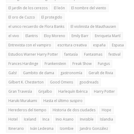
El jardín de los cerezos
El león
El nombre del viento
El oro de Cuzco
El protegido
el unico recuerdo de Flora Banks
El violinista de Mauthausen
el vivo
Elantris
Eloy Moreno
Emily Barr
Enriqueta Martí
Entrevista con el vampiro
escritura creativa
españa
Espasa
Estudios Warner Harry Potter
fantasía
Fantasmas
festival
Frances Hardinge
Frankenstein
Freak Show
Fungus
Gals!
Gambito de dama
gastronomía
Geralt de Rivia
Gilbert K. Chesterton
Good Omens
goodreads
Gran Travesía
Grijalbo
Harlequín Ibérica
Harry Potter
Haruki Murakami
Hasta el último suspiro
Herederos del tiempo
Historia de dos ciudades
Hope
Hotel
Iceland
Inca
Inio Asano
Invisible
Islandia
Itinerario
Iván Ledesma
Izombie
Jandro González