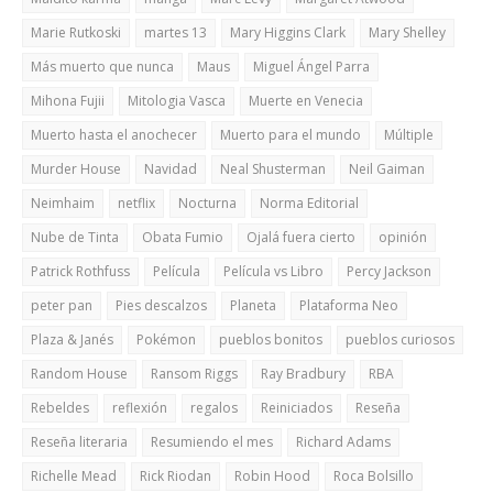
Marie Rutkoski
martes 13
Mary Higgins Clark
Mary Shelley
Más muerto que nunca
Maus
Miguel Ángel Parra
Mihona Fujii
Mitologia Vasca
Muerte en Venecia
Muerto hasta el anochecer
Muerto para el mundo
Múltiple
Murder House
Navidad
Neal Shusterman
Neil Gaiman
Neimhaim
netflix
Nocturna
Norma Editorial
Nube de Tinta
Obata Fumio
Ojalá fuera cierto
opinión
Patrick Rothfuss
Película
Película vs Libro
Percy Jackson
peter pan
Pies descalzos
Planeta
Plataforma Neo
Plaza & Janés
Pokémon
pueblos bonitos
pueblos curiosos
Random House
Ransom Riggs
Ray Bradbury
RBA
Rebeldes
reflexión
regalos
Reiniciados
Reseña
Reseña literaria
Resumiendo el mes
Richard Adams
Richelle Mead
Rick Riodan
Robin Hood
Roca Bolsillo