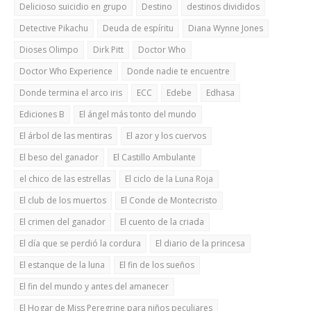
Delicioso suicidio en grupo
Destino
destinos divididos
Detective Pikachu
Deuda de espíritu
Diana Wynne Jones
Dioses Olimpo
Dirk Pitt
Doctor Who
Doctor Who Experience
Donde nadie te encuentre
Donde termina el arco iris
ECC
Edebe
Edhasa
Ediciones B
El ángel más tonto del mundo
El árbol de las mentiras
El azor y los cuervos
El beso del ganador
El Castillo Ambulante
el chico de las estrellas
El ciclo de la Luna Roja
El club de los muertos
El Conde de Montecristo
El crimen del ganador
El cuento de la criada
El día que se perdió la cordura
El diario de la princesa
El estanque de la luna
El fin de los sueños
El fin del mundo y antes del amanecer
El Hogar de Miss Peregrine para niños peculiares