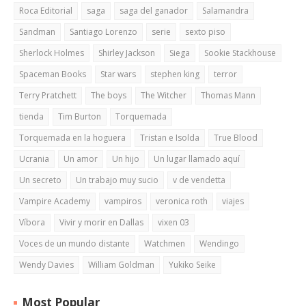
Roca Editorial
saga
saga del ganador
Salamandra
Sandman
Santiago Lorenzo
serie
sexto piso
Sherlock Holmes
Shirley Jackson
Siega
Sookie Stackhouse
Spaceman Books
Star wars
stephen king
terror
Terry Pratchett
The boys
The Witcher
Thomas Mann
tienda
Tim Burton
Torquemada
Torquemada en la hoguera
Tristan e Isolda
True Blood
Ucrania
Un amor
Un hijo
Un lugar llamado aquí
Un secreto
Un trabajo muy sucio
v de vendetta
Vampire Academy
vampiros
veronica roth
viajes
Víbora
Vivir y morir en Dallas
vixen 03
Voces de un mundo distante
Watchmen
Wendingo
Wendy Davies
William Goldman
Yukiko Seike
Most Popular