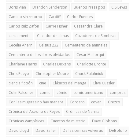
Boris Vian
Brandon Sanderson
Buenos Presagios
C.S.Lewis
Camino sin retorno
Cardiff
Carlos Fuentes
Carlos Ruíz Zafón
Carrie Fisher
Cassandra Clare
casualmente
Cazador de almas
Cazadores de Sombras
Cecelia Ahern
Celsius 232
Cementerio de animales
Cementerio de los libros olvidados
Cesar Mallorquí
Charlaine Harris
Charles Dickens
Charlotte Brontë
Chris Pueyo
Christopher Moore
Chuck Palahniuk
ciencia ficción
cine
Clásicos del manga
Clive Cussler
Colin Falconer
comic
cómic
comic americano
compras
Con las mujeres no hay manera
Cordero
coven
Crezco
Crónica del Asesino de Reyes
Crónicas de Narnia
Crónicas Vampíricas
Cuentos de misterio
Dave Gibbons
David Lloyd
David Safier
De las cenizas volverás
DeBolsillo