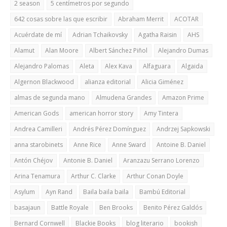
2 season
5 centímetros por segundo
642 cosas sobre las que escribir
Abraham Merrit
ACOTAR
Acuérdate de mí
Adrian Tchaikovsky
Agatha Raisin
AHS
Alamut
Alan Moore
Albert Sánchez Piñol
Alejandro Dumas
Alejandro Palomas
Aleta
Alex Kava
Alfaguara
Algaida
Algernon Blackwood
alianza editorial
Alicia Giménez
almas de segunda mano
Almudena Grandes
Amazon Prime
American Gods
american horror story
Amy Tintera
Andrea Camilleri
Andrés Pérez Domínguez
Andrzej Sapkowski
anna starobinets
Anne Rice
Anne Sward
Antoine B. Daniel
Antón Chéjov
Antonie B. Daniel
Aranzazu Serrano Lorenzo
Arina Tenamura
Arthur C. Clarke
Arthur Conan Doyle
Asylum
Ayn Rand
Baila baila baila
Bambú Editorial
basajaun
Battle Royale
Ben Brooks
Benito Pérez Galdós
Bernard Cornwell
Blackie Books
blog literario
bookish