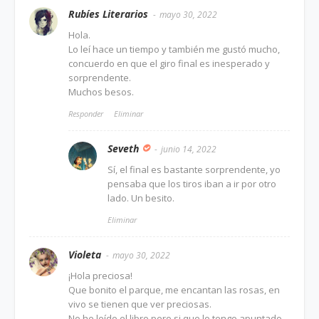
Rubíes Literarios
mayo 30, 2022
Hola.
Lo leí hace un tiempo y también me gustó mucho,
concuerdo en que el giro final es inesperado y
sorprendente.
Muchos besos.
Responder
Eliminar
Seveth
junio 14, 2022
Sí, el final es bastante sorprendente, yo
pensaba que los tiros iban a ir por otro
lado. Un besito.
Eliminar
Violeta
mayo 30, 2022
¡Hola preciosa!
Que bonito el parque, me encantan las rosas, en
vivo se tienen que ver preciosas.
No he leído el libro pero si que lo tengo apuntado