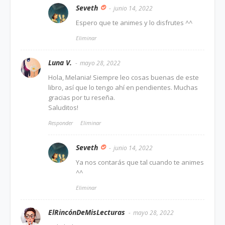
Seveth
junio 14, 2022
Espero que te animes y lo disfrutes ^^
Eliminar
Luna V.
mayo 28, 2022
Hola, Melania! Siempre leo cosas buenas de este
libro, así que lo tengo ahí en pendientes. Muchas
gracias por tu reseña.
Saluditos!
Responder
Eliminar
Seveth
junio 14, 2022
Ya nos contarás que tal cuando te animes
^^
Eliminar
ElRincónDeMisLecturas
mayo 28, 2022