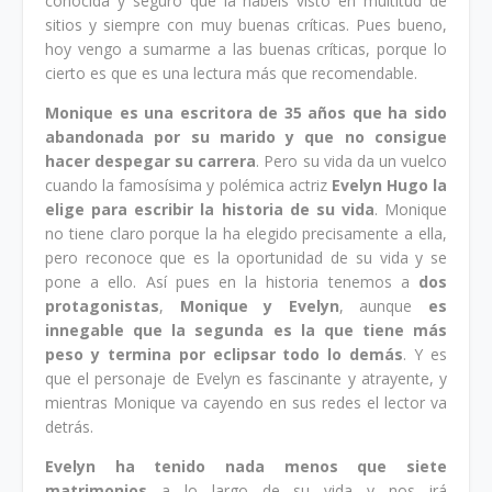
conocida y seguro que la habéis visto en multitud de
sitios y siempre con muy buenas críticas. Pues bueno,
hoy vengo a sumarme a las buenas críticas, porque lo
cierto es que es una lectura más que recomendable.
Monique es una escritora de 35 años que ha sido
abandonada por su marido y que no consigue
hacer despegar su carrera
. Pero su vida da un vuelco
cuando la famosísima y polémica actriz
Evelyn Hugo la
elige para escribir la historia de su vida
. Monique
no tiene claro porque la ha elegido precisamente a ella,
pero reconoce que es la oportunidad de su vida y se
pone a ello. Así pues en la historia tenemos a
dos
protagonistas
,
Monique y Evelyn
, aunque
es
innegable que la segunda es la que tiene más
peso y termina por eclipsar todo lo demás
. Y es
que el personaje de Evelyn es fascinante y atrayente, y
mientras Monique va cayendo en sus redes el lector va
detrás.
Evelyn ha tenido nada menos que siete
matrimonios
a lo largo de su vida y nos irá