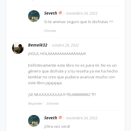
Seveth
noviembre 24, 2022
Si te animas seguro que lo disfrutas ^^
Eliminar
Bemelë32
octubre 28, 2022
¡HOLA, HOLAAAAAAAAAAAAAAAA!
Definitivamente este libro no es para mí. No es un
género que disfrute y si tu reseña ya me ha hecho
temblar no creo que pudiera avanzar mucho con
este libro jajajajaja
¡SE MUUUUUUUUUUY FELIIIIIIIIIIIIIIIIIIZ 💛!
Responder
Eliminar
Seveth
noviembre 24, 2022
¡Otra vez será!