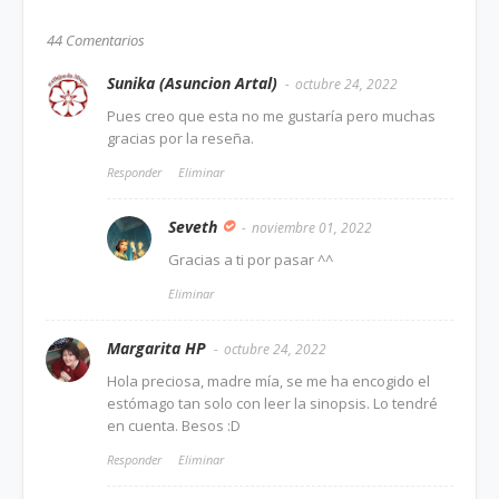
44 Comentarios
Sunika (Asuncion Artal)
octubre 24, 2022
Pues creo que esta no me gustaría pero muchas
gracias por la reseña.
Responder
Eliminar
Seveth
noviembre 01, 2022
Gracias a ti por pasar ^^
Eliminar
Margarita HP
octubre 24, 2022
Hola preciosa, madre mía, se me ha encogido el
estómago tan solo con leer la sinopsis. Lo tendré
en cuenta. Besos :D
Responder
Eliminar