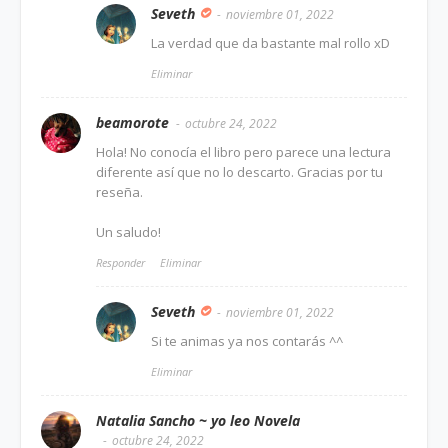
Seveth
noviembre 01, 2022
La verdad que da bastante mal rollo xD
Eliminar
beamorote
octubre 24, 2022
Hola! No conocía el libro pero parece una lectura
diferente así que no lo descarto. Gracias por tu
reseña.
Un saludo!
Responder
Eliminar
Seveth
noviembre 01, 2022
Si te animas ya nos contarás ^^
Eliminar
Natalia Sancho ~ yo leo Novela
octubre 24, 2022