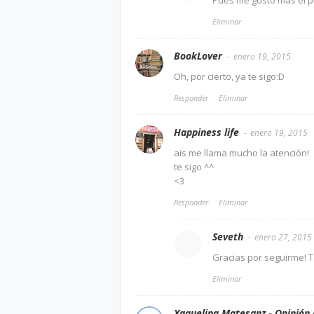
Pues me gustó más el pr
Eliminar
BookLover
enero 19, 2015
Oh, por cierto, ya te sigo:D
Responder
Eliminar
Happiness life
enero 19, 2015
ais me llama mucho la atención!
te sigo ^^
<3
Responder
Eliminar
Seveth
enero 27, 2015
Gracias por seguirme! T
Eliminar
Xaquelina Matesanz - Opinión