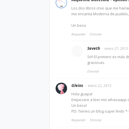
Los dos libros creo que me harían
me encanta Moderna de pueblo, c
Un beso
Responder
Eliminar
Seveth
enero 27, 2015
Si!!! El primero es más
graciosas.
Eliminar
Gleins
enero 22, 2015
Hola guapa!
Empezare a leer mis whasaapp c
Un beso!
PD: Tienes un blog super lindo *-
Responder
Eliminar