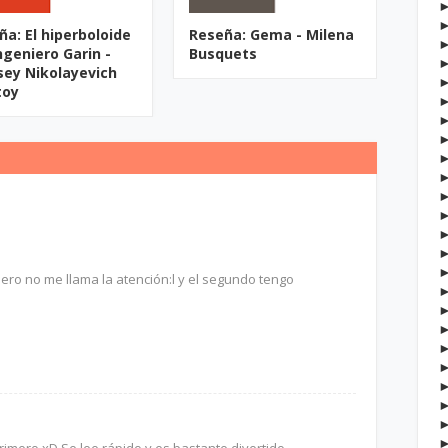
ña: El hiperboloide
Reseña: Gema - Milena
ngeniero Garin -
Busquets
sey Nikolayevich
toy
pero no me llama la atención:l y el segundo tengo