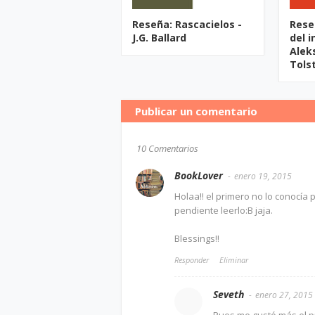
Reseña: Rascacielos -
Rese
J.G. Ballard
del i
Alek
Tols
Publicar un comentario
10 Comentarios
BookLover
enero 19, 2015
Holaa!! el primero no lo conocía 
pendiente leerlo:B jaja.
Blessings!!
Responder
Eliminar
Seveth
enero 27, 2015