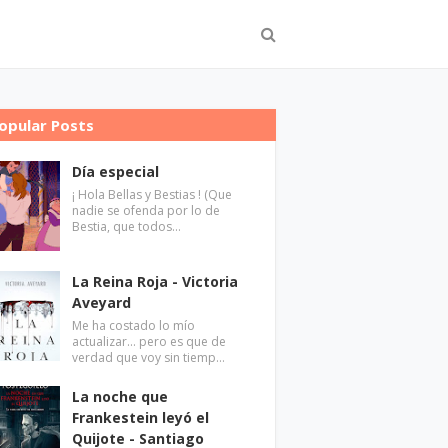
opular Posts
Día especial
¡ Hola Bellas y Bestias ! (Que
nadie se ofenda por lo de
Bestia, que todos…
La Reina Roja - Victoria
Aveyard
Me ha costado lo mío
actualizar... pero es que de
verdad que voy sin tiemp…
La noche que
Frankestein leyó el
Quijote - Santiago