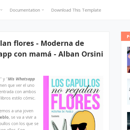
Documentation
Download This Template
P
lan flores - Moderna de
app con mamá - Alban Orsini
'' y ''
Mis Whatsapp
enen que ver el uno
a entrada con ambos
libros estilo cómic.
enemos a una joven
eblo
, se va a vivir a
pullos con los que se
on ellos. Son