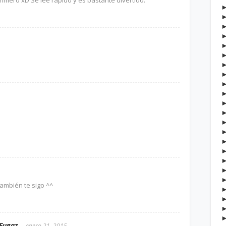
imero xD Se lee rápido y es bastante divertido.
ambién te sigo ^^
 Fugaz
enero 21, 2015