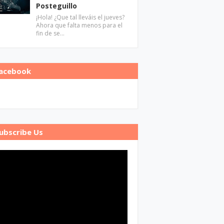
Posteguillo
¡Hola! ¿Que tal lleváis el jueves?
Ahora que falta menos para el
fin de se…
acebook
ubscribe Us