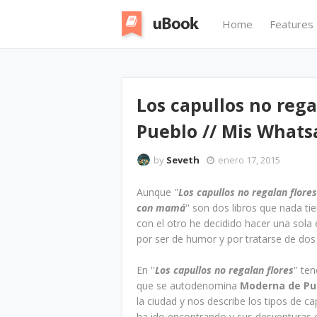
Home
Features
Los capullos no rega
Pueblo // Mis Whats
by
Seveth
enero 17, 2015
Aunque ''
Los capullos no regalan flores
con mamá
'' son dos libros que nada ti
con el otro he decidido hacer una sol
por ser de humor y por tratarse de dos 
En ''
Los capullos no regalan flores
'' t
que se autodenomina
Moderna de Pu
la ciudad y nos describe los tipos de ca
ha ido encontrando y sus desventuras c