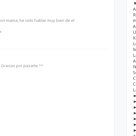
A
R
m
on mama, he oido hablar muy bien de el
A
U
*
K
L
M
L
A
! Gracias por pasarte ^^
N
S
C
C
L