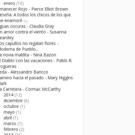
▼
enero
(10)
manecer Rojo - Pierce Elliot Brown
eseña: A todos los chicos de los que
e enamoré -...
guas oscuras - Claudia Gray
n amor contra el viento - Susanna
earsley
os capullos no regalan flores -
oderna de Pueblo...
a novia maldita - Nina Bazon
l Diablo con las vacaciones - Pablo R.
ogueras
eda - Alessandro Baricco
amino hacia el pasado - Mary Higgins
lark
a Carretera - Cormac McCarthy
►
2014
(12)
►
diciembre
(6)
►
octubre
(1)
►
mayo
(1)
►
abril
(1)
►
marzo
(1)
►
febrero
(2)
►
2013
(21)