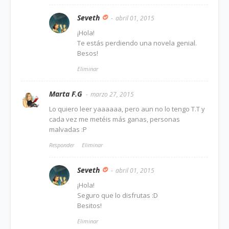
Seveth
abril 01, 2015
¡Hola!
Te estás perdiendo una novela genial.
Besos!
Eliminar
Marta F.G
marzo 27, 2015
Lo quiero leer yaaaaaa, pero aun no lo tengo T.T y
cada vez me metéis más ganas, personas
malvadas :P
Responder
Eliminar
Seveth
abril 01, 2015
¡Hola!
Seguro que lo disfrutas :D
Besitos!
Eliminar