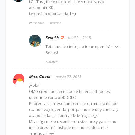
LOL Tus gif me dicen lee, lee y no te vas a
arrepentir XD.
Le daré la oportunidad n,n
Responder
Eliminar
Seveth
abril 01, 2015
Totalmente cierto, no te arrepentirás >.<
Besos!
Eliminar
Miss Coeur
marzo 27, 2015
¡Hola!
OMG creo que decir que te ha encantado es
quedarse corto xDDDDDD
Pobrecita, a mí eso también me da mucho miedo
cuando voy leyendo, porque no me doy cuenta y
acabo en la otra punta de Málaga >_<
Mi amiga me lo recomienda siempre y ya mismo
me lo prestará, así que me muero de ganas
gracias a ti ¬¬'