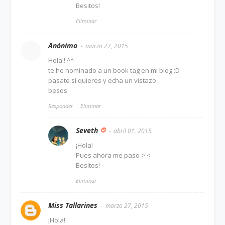
Besitos!
Eliminar
Anónimo
marzo 27, 2015
Hola!! ^^
te he nominado a un book tag en mi blog ;D
pasate si quieres y echa un vistazo
besos
Responder
Eliminar
Seveth
abril 01, 2015
¡Hola!
Pues ahora me paso >.<
Besitos!
Eliminar
Miss Tallarines
marzo 27, 2015
¡Hola!