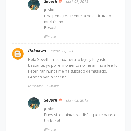
Seveth
abril 02, 2015
¡Hola!
Una pena, realmente la he disfrutado
muchísimo.
Besos!
Eliminar
Unknown
marzo 27, 2015
Hola Seveth mi compañera lo leyó y le gustó
bastante, yo por el momento no me animo a leerlo,
Peter Pan nunca me ha gustado demasiado.
Gracias por la reseña.
Responder
Eliminar
Seveth
abril 02, 2015
¡Hola!
Pues si te animas ya dirás que te parece.
Un beso!
Eliminar