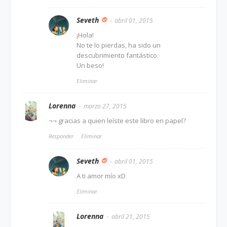
Seveth
abril 01, 2015
¡Hola!
No te lo pierdas, ha sido un
descubrimiento fantástico.
Un beso!
Eliminar
Lorenna
marzo 27, 2015
¬¬ gracias a quien leíste este libro en papel?
Responder
Eliminar
Seveth
abril 01, 2015
A ti amor mío xD
Eliminar
Lorenna
abril 21, 2015