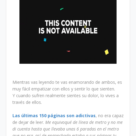
Mientras vas leyendo te vas enamorando de ambos, es
muy fácil empatizar con ellos y sentir lo que sienten.
Y cuando sufren realmente sientes su dolor, lo vives a
través de ellos.
Las últimas 150 páginas son adictivas
, no era capaz
de dejar de leer.
Me equivoqué de línea de metro y no me
di cuenta hasta que llevaba unas 6 paradas en el metro
que no era, así de enganchada estaba a sus páginas
(y