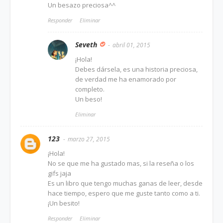
Un besazo preciosa^^
Responder
Eliminar
Seveth
abril 01, 2015
¡Hola!
Debes dársela, es una historia preciosa,
de verdad me ha enamorado por
completo.
Un beso!
Eliminar
123
marzo 27, 2015
¡Hola!
No se que me ha gustado mas, si la reseña o los
gifs jaja
Es un libro que tengo muchas ganas de leer, desde
hace tiempo, espero que me guste tanto como a ti.
¡Un besito!
Responder
Eliminar