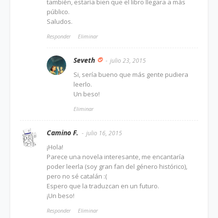
también, estaría bien que el libro llegara a más
público.
Saludos.
Responder
Eliminar
Seveth
julio 23, 2015
Si, sería bueno que más gente pudiera
leerlo.
Un beso!
Eliminar
Camino F.
julio 16, 2015
¡Hola!
Parece una novela interesante, me encantaría
poder leerla (soy gran fan del género histórico),
pero no sé catalán :(
Espero que la traduzcan en un futuro.
¡Un beso!
Responder
Eliminar