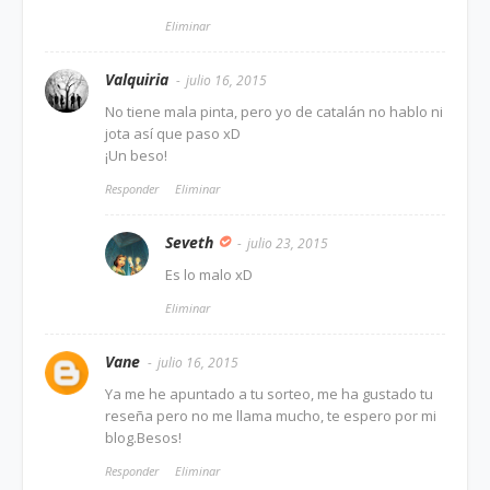
Eliminar
Valquiria
julio 16, 2015
No tiene mala pinta, pero yo de catalán no hablo ni
jota así que paso xD
¡Un beso!
Responder
Eliminar
Seveth
julio 23, 2015
Es lo malo xD
Eliminar
Vane
julio 16, 2015
Ya me he apuntado a tu sorteo, me ha gustado tu
reseña pero no me llama mucho, te espero por mi
blog.Besos!
Responder
Eliminar