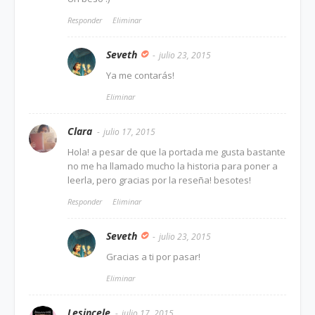
Responder
Eliminar
Seveth
julio 23, 2015
Ya me contarás!
Eliminar
Clara
julio 17, 2015
Hola! a pesar de que la portada me gusta bastante
no me ha llamado mucho la historia para poner a
leerla, pero gracias por la reseña! besotes!
Responder
Eliminar
Seveth
julio 23, 2015
Gracias a ti por pasar!
Eliminar
Lesincele
julio 17, 2015