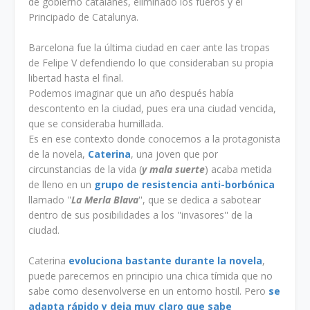
de gobierno catalanes, eliminado los fueros y el
Principado de Catalunya.
Barcelona fue la última ciudad en caer ante las tropas
de Felipe V defendiendo lo que consideraban su propia
libertad hasta el final.
Podemos imaginar que un año después había
descontento en la ciudad, pues era una ciudad vencida,
que se consideraba humillada.
Es en ese contexto donde conocemos a la protagonista
de la novela,
Caterina
, una joven que por
circunstancias de la vida (
y mala suerte
) acaba metida
de lleno en un
grupo de resistencia anti-borbónica
llamado ''
La Merla Blava
'', que se dedica a sabotear
dentro de sus posibilidades a los ''invasores'' de la
ciudad.
Caterina
evoluciona bastante durante la novela
,
puede parecernos en principio una chica tímida que no
sabe como desenvolverse en un entorno hostil. Pero
se
adapta rápido y deja muy claro que sabe