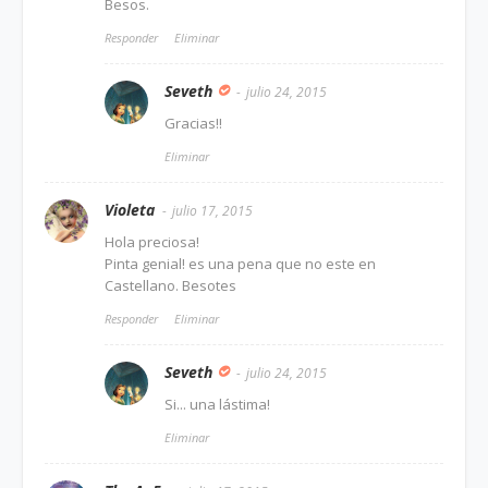
Besos.
Responder
Eliminar
Seveth
julio 24, 2015
Gracias!!
Eliminar
Violeta
julio 17, 2015
Hola preciosa!
Pinta genial! es una pena que no este en
Castellano. Besotes
Responder
Eliminar
Seveth
julio 24, 2015
Si... una lástima!
Eliminar