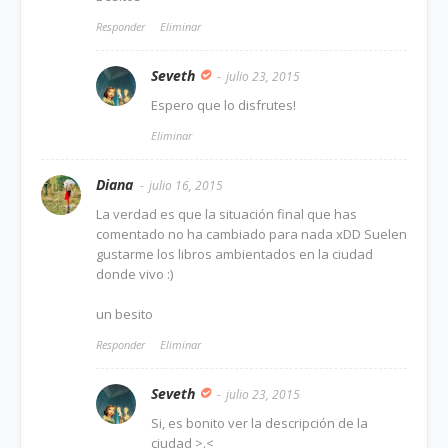
Responder
Eliminar
Seveth
julio 23, 2015
Espero que lo disfrutes!
Eliminar
Diana
julio 16, 2015
La verdad es que la situación final que has
comentado no ha cambiado para nada xDD Suelen
gustarme los libros ambientados en la ciudad
donde vivo :)
un besito
Responder
Eliminar
Seveth
julio 23, 2015
Si, es bonito ver la descripción de la
ciudad >.<