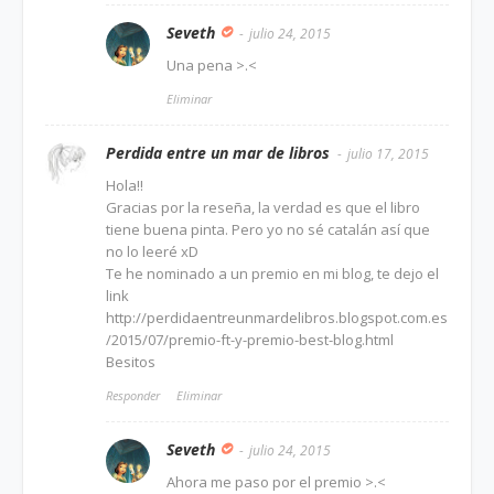
Seveth
julio 24, 2015
Una pena >.<
Eliminar
Perdida entre un mar de libros
julio 17, 2015
Hola!!
Gracias por la reseña, la verdad es que el libro
tiene buena pinta. Pero yo no sé catalán así que
no lo leeré xD
Te he nominado a un premio en mi blog, te dejo el
link
http://perdidaentreunmardelibros.blogspot.com.es
/2015/07/premio-ft-y-premio-best-blog.html
Besitos
Responder
Eliminar
Seveth
julio 24, 2015
Ahora me paso por el premio >.<