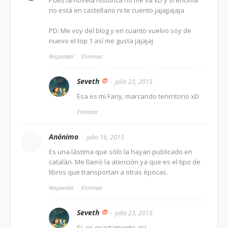
Pues la novela histórica no me va xD y si encima
no está en castellano ni te cuento jajajjajaja
PD: Me voy del blog y en cuanto vuelvo soy de
nuevo el top 1 así me gusta jajajaj
Responder
Eliminar
Seveth
julio 23, 2015
Esa es mi Fany, marcando tenrritorio xD
Eliminar
Anónimo
julio 16, 2015
Es una làstima que sòlo la hayan publicado en
catalàn. Me llamò la atenciòn ya que es el tipo de
libros que transportan a otras èpocas.
Responder
Eliminar
Seveth
julio 23, 2015
Si, es exactamente así.