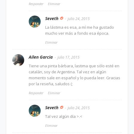
Responder
Eliminar
Seveth
julio 24, 2015
La lástima es esa, a mí me ha gustado
mucho ver más a fondo esa época.
Eliminar
Ailen Garcia
julio 17, 2015
Tiene una pinta bárbara, lastima que sólo esté en
catalán, soy de Argentina. Tal vez en algún
momento sale en español y lo pueda leer. Gracias
por la reseña, saludos (;
Responder
Eliminar
Seveth
julio 24, 2015
Tal vez algún día >.<
Eliminar