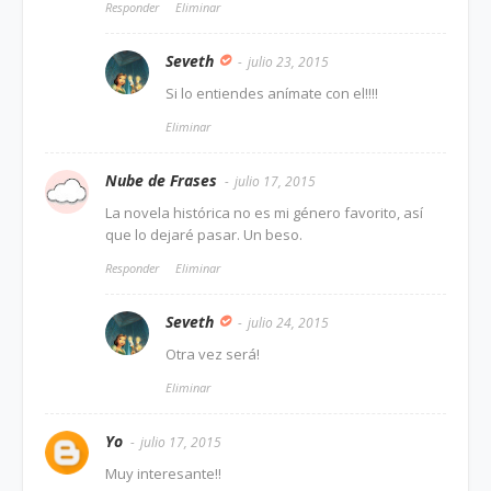
Responder
Eliminar
Seveth
julio 23, 2015
Si lo entiendes anímate con el!!!!
Eliminar
Nube de Frases
julio 17, 2015
La novela histórica no es mi género favorito, así
que lo dejaré pasar. Un beso.
Responder
Eliminar
Seveth
julio 24, 2015
Otra vez será!
Eliminar
Yo
julio 17, 2015
Muy interesante!!