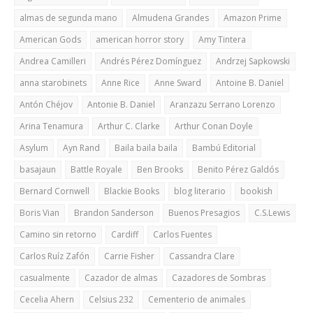
almas de segunda mano
Almudena Grandes
Amazon Prime
American Gods
american horror story
Amy Tintera
Andrea Camilleri
Andrés Pérez Domínguez
Andrzej Sapkowski
anna starobinets
Anne Rice
Anne Sward
Antoine B. Daniel
Antón Chéjov
Antonie B. Daniel
Aranzazu Serrano Lorenzo
Arina Tenamura
Arthur C. Clarke
Arthur Conan Doyle
Asylum
Ayn Rand
Baila baila baila
Bambú Editorial
basajaun
Battle Royale
Ben Brooks
Benito Pérez Galdós
Bernard Cornwell
Blackie Books
blog literario
bookish
Boris Vian
Brandon Sanderson
Buenos Presagios
C.S.Lewis
Camino sin retorno
Cardiff
Carlos Fuentes
Carlos Ruíz Zafón
Carrie Fisher
Cassandra Clare
casualmente
Cazador de almas
Cazadores de Sombras
Cecelia Ahern
Celsius 232
Cementerio de animales