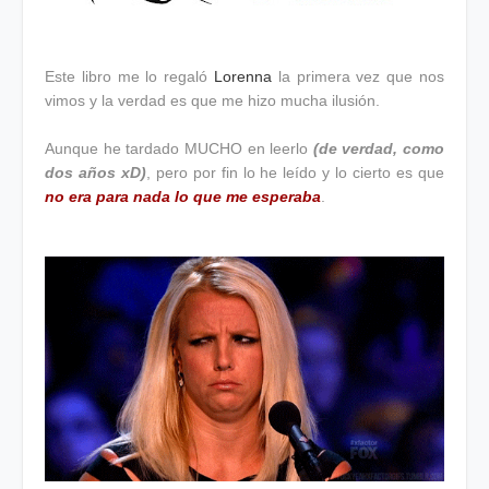
Este libro me lo regaló
Lorenna
la primera vez que nos
vimos y la verdad es que me hizo mucha ilusión.
Aunque he tardado MUCHO en leerlo
(de verdad, como
dos años xD)
, pero por fin lo he leído y lo cierto es que
no era para nada lo que me esperaba
.