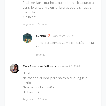
final, me llama mucho la atención. Me lo apunto, a
ver si lo encuentro en la librería, que la sinopsis
me mola.
¡Un beso!
Responder
Eliminar
Seveth
marzo 25, 2018
Pues si te animas ya me contarás que tal
^^
Eliminar
Estefania castellanos
marzo 12, 2018
Hola!
No conocía el libro, pero no creo que llegue a
leerlo.
Gracias por la reseña.
Un besito :)
Responder
Eliminar