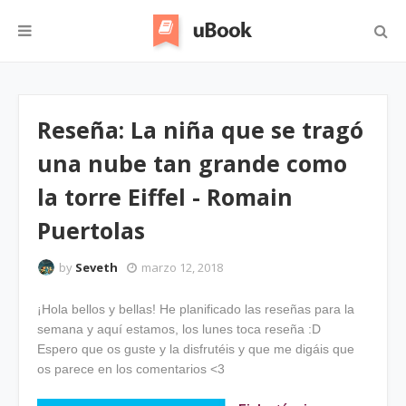
Reseña: La niña que se tragó
una nube tan grande como
la torre Eiffel - Romain
Puertolas
by
Seveth
marzo 12, 2018
¡Hola bellos y bellas! He planificado las reseñas para la
semana y aquí estamos, los lunes toca reseña :D
Espero que os guste y la disfrutéis y que me digáis que
os parece en los comentarios <3