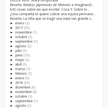
Doctor Who: Sexta temporada
Reseña: Relatos Japoneses de Misterio e Imaginació...
642 cosas sobre las que escribir. Cosa 5: Sobre lo...
¿Una compañía te quiere cobrar una injusta permane...
Reseña: La niña que se tragó una nube tan grande c...
►
enero
(3)
►
2017
(55)
►
noviembre
(1)
►
octubre
(2)
►
septiembre
(5)
►
agosto
(2)
►
julio
(5)
►
junio
(10)
►
mayo
(2)
►
abril
(5)
►
marzo
(7)
►
febrero
(7)
►
enero
(9)
►
2016
(59)
►
diciembre
(6)
►
noviembre
(6)
►
octubre
(3)
►
septiembre
(1)
►
agosto
(2)