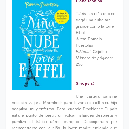
Ficha técnica:
Título
:
La niña que se
tragó una nube tan
grande como la torre
Eiffel
Autor
:
Romain
Puertolas
Editorial
:
Grijalbo
Número de páginas
:
256
Sinopsis:
Una cartera parisina
necesita viajar a Marrakech para llevarse de allí a su hija
adoptiva, muy enferma. Pero, cuando Providence Dupois
está a punto de partir, un volcán islandés despierta y
paraliza el tráfico aéreo europeo. Desesperada por
reencontrarse con la niña, la joven madre entiende que