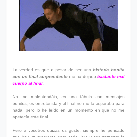
La verdad es que a pesar de ser una
historia bonita
con un final sorprendente
me ha dejado
bastante mal
cuerpo al final
.
No me malentendáis, es una fábula con mensajes
bonitos, es entretenida y el final no me lo esperaba para
nada, pero lo he leído en un momento en que no me
apetecía este final.
Pero a vosotros quizás os guste, siempre he pensado
que hay un momento para cada libro y seguramente lo