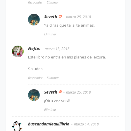
Responder
Eliminar
Seveth
marzo 25, 2018
Ya dirás que tal si te animas.
Eliminar
Neftis
marzo 13, 2018
Este libro no entra en mis planes de lectura.
Saludos
Responder
Eliminar
Seveth
marzo 25, 2018
¡Otra vez será!
Eliminar
buscandomiequilibrio
marzo 14, 2018