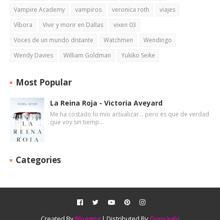
Vampire Academy
vampiros
veronica roth
viajes
Víbora
Vivir y morir en Dallas
vixen 03
Voces de un mundo distante
Watchmen
Wendingo
Wendy Davies
William Goldman
Yukiko Seike
Most Popular
La Reina Roja - Victoria Aveyard
Me ha costado lo mío actualizar... pero es que de verdad
que voy sin tiemp…
Categories
Created By
Blogging
| Distributed By
Gooyaabi