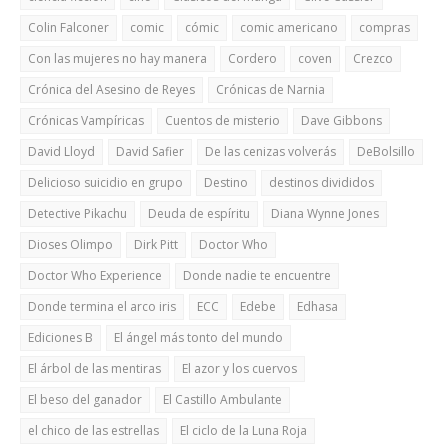
Colin Falconer
comic
cómic
comic americano
compras
Con las mujeres no hay manera
Cordero
coven
Crezco
Crónica del Asesino de Reyes
Crónicas de Narnia
Crónicas Vampíricas
Cuentos de misterio
Dave Gibbons
David Lloyd
David Safier
De las cenizas volverás
DeBolsillo
Delicioso suicidio en grupo
Destino
destinos divididos
Detective Pikachu
Deuda de espíritu
Diana Wynne Jones
Dioses Olimpo
Dirk Pitt
Doctor Who
Doctor Who Experience
Donde nadie te encuentre
Donde termina el arco iris
ECC
Edebe
Edhasa
Ediciones B
El ángel más tonto del mundo
El árbol de las mentiras
El azor y los cuervos
El beso del ganador
El Castillo Ambulante
el chico de las estrellas
El ciclo de la Luna Roja