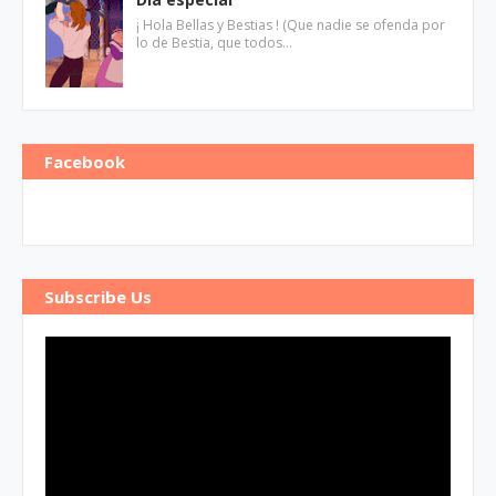
¡ Hola Bellas y Bestias ! (Que nadie se ofenda por
lo de Bestia, que todos…
Facebook
Subscribe Us