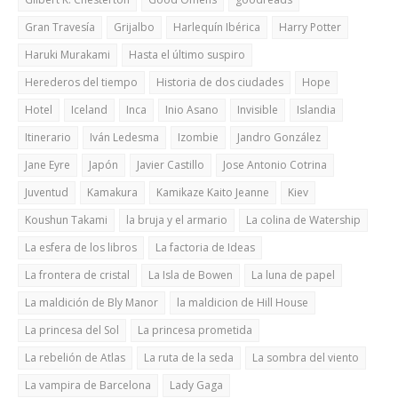
Gran Travesía
Grijalbo
Harlequín Ibérica
Harry Potter
Haruki Murakami
Hasta el último suspiro
Herederos del tiempo
Historia de dos ciudades
Hope
Hotel
Iceland
Inca
Inio Asano
Invisible
Islandia
Itinerario
Iván Ledesma
Izombie
Jandro González
Jane Eyre
Japón
Javier Castillo
Jose Antonio Cotrina
Juventud
Kamakura
Kamikaze Kaito Jeanne
Kiev
Koushun Takami
la bruja y el armario
La colina de Watership
La esfera de los libros
La factoria de Ideas
La frontera de cristal
La Isla de Bowen
La luna de papel
La maldición de Bly Manor
la maldicion de Hill House
La princesa del Sol
La princesa prometida
La rebelión de Atlas
La ruta de la seda
La sombra del viento
La vampira de Barcelona
Lady Gaga