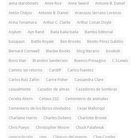
anna starobinets
Anne Rice
Anne Sward
Antoine B. Daniel
Antón Chéjov
Antonie B. Daniel
Aranzazu Serrano Lorenzo
Arina Tenamura
Arthur C. Clarke
Arthur Conan Doyle
Asylum
Ayn Rand
Baila baila baila
Bambú Editorial
basajaun
Battle Royale
Ben Brooks
Benito Pérez Galdós
Bernard Cornwell
Blackie Books
blog literario
bookish
Boris Vian
Brandon Sanderson
Buenos Presagios
C.S.Lewis
Camino sin retorno
Cardiff
Carlos Fuentes
Carlos Ruíz Zafón
Carrie Fisher
Cassandra Clare
casualmente
Cazador de almas
Cazadores de Sombras
Cecelia Ahern
Celsius 232
Cementerio de animales
Cementerio de los libros olvidados
Cesar Mallorquí
Charlaine Harris
Charles Dickens
Charlotte Brontë
Chris Pueyo
Christopher Moore
Chuck Palahniuk
ciencia ficción
cine
Clásicos del manga
Clive Cussler