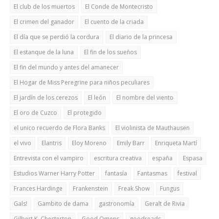
El club de los muertos
El Conde de Montecristo
El crimen del ganador
El cuento de la criada
El día que se perdió la cordura
El diario de la princesa
El estanque de la luna
El fin de los sueños
El fin del mundo y antes del amanecer
El Hogar de Miss Peregrine para niños peculiares
El jardín de los cerezos
El león
El nombre del viento
El oro de Cuzco
El protegido
el unico recuerdo de Flora Banks
El violinista de Mauthausen
el vivo
Elantris
Eloy Moreno
Emily Barr
Enriqueta Martí
Entrevista con el vampiro
escritura creativa
españa
Espasa
Estudios Warner Harry Potter
fantasía
Fantasmas
festival
Frances Hardinge
Frankenstein
Freak Show
Fungus
Gals!
Gambito de dama
gastronomía
Geralt de Rivia
Gilbert K. Chesterton
Good Omens
goodreads