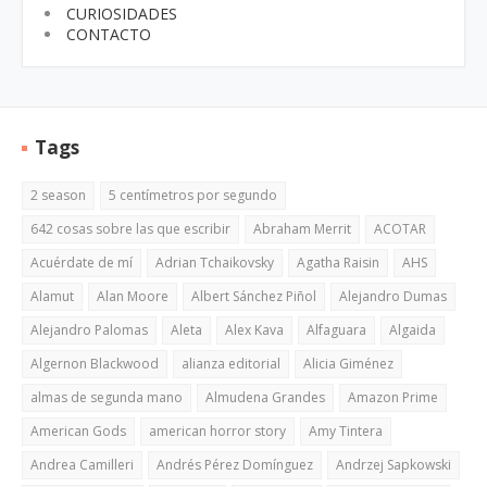
CURIOSIDADES
CONTACTO
Tags
2 season
5 centímetros por segundo
642 cosas sobre las que escribir
Abraham Merrit
ACOTAR
Acuérdate de mí
Adrian Tchaikovsky
Agatha Raisin
AHS
Alamut
Alan Moore
Albert Sánchez Piñol
Alejandro Dumas
Alejandro Palomas
Aleta
Alex Kava
Alfaguara
Algaida
Algernon Blackwood
alianza editorial
Alicia Giménez
almas de segunda mano
Almudena Grandes
Amazon Prime
American Gods
american horror story
Amy Tintera
Andrea Camilleri
Andrés Pérez Domínguez
Andrzej Sapkowski