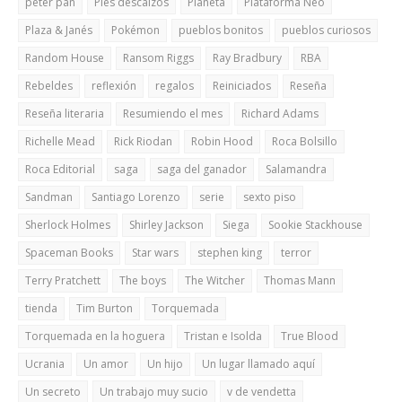
peter pan
Pies descalzos
Planeta
Plataforma Neo
Plaza & Janés
Pokémon
pueblos bonitos
pueblos curiosos
Random House
Ransom Riggs
Ray Bradbury
RBA
Rebeldes
reflexión
regalos
Reiniciados
Reseña
Reseña literaria
Resumiendo el mes
Richard Adams
Richelle Mead
Rick Riodan
Robin Hood
Roca Bolsillo
Roca Editorial
saga
saga del ganador
Salamandra
Sandman
Santiago Lorenzo
serie
sexto piso
Sherlock Holmes
Shirley Jackson
Siega
Sookie Stackhouse
Spaceman Books
Star wars
stephen king
terror
Terry Pratchett
The boys
The Witcher
Thomas Mann
tienda
Tim Burton
Torquemada
Torquemada en la hoguera
Tristan e Isolda
True Blood
Ucrania
Un amor
Un hijo
Un lugar llamado aquí
Un secreto
Un trabajo muy sucio
v de vendetta