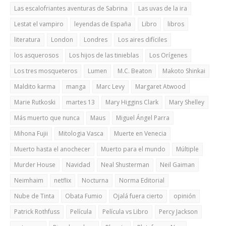
Las escalofriantes aventuras de Sabrina
Las uvas de la ira
Lestat el vampiro
leyendas de España
Libro
libros
literatura
London
Londres
Los aires difíciles
los asquerosos
Los hijos de las tinieblas
Los Orígenes
Los tres mosqueteros
Lumen
M.C. Beaton
Makoto Shinkai
Maldito karma
manga
Marc Levy
Margaret Atwood
Marie Rutkoski
martes 13
Mary Higgins Clark
Mary Shelley
Más muerto que nunca
Maus
Miguel Ángel Parra
Mihona Fujii
Mitologia Vasca
Muerte en Venecia
Muerto hasta el anochecer
Muerto para el mundo
Múltiple
Murder House
Navidad
Neal Shusterman
Neil Gaiman
Neimhaim
netflix
Nocturna
Norma Editorial
Nube de Tinta
Obata Fumio
Ojalá fuera cierto
opinión
Patrick Rothfuss
Película
Película vs Libro
Percy Jackson