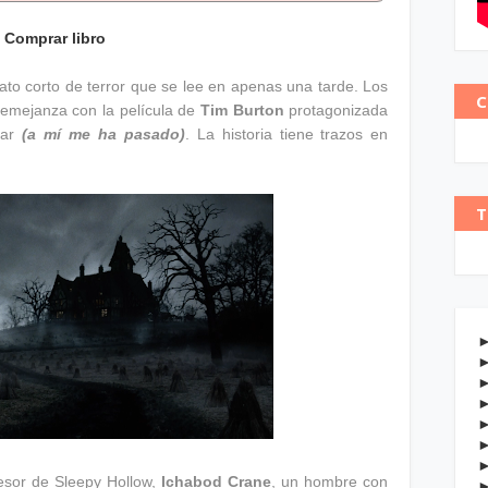
Comprar libro
ato corto de terror que se lee en apenas una tarde. Los
C
semejanza con la película de
Tim Burton
protagonizada
nar
(a mí me ha pasado)
. La historia tiene trazos en
T
fesor de Sleepy Hollow,
Ichabod Crane
, un hombre con