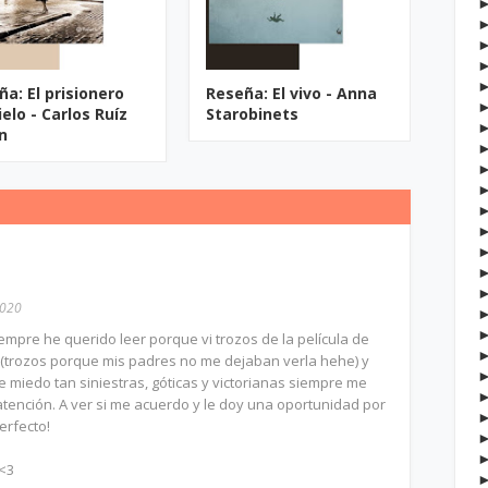
ña: El prisionero
Reseña: El vivo - Anna
ielo - Carlos Ruíz
Starobinets
n
2020
iempre he querido leer porque vi trozos de la película de
(trozos porque mis padres no me dejaban verla hehe) y
e miedo tan siniestras, góticas y victorianas siempre me
ención. A ver si me acuerdo y le doy una oportunidad por
erfecto!
 <3