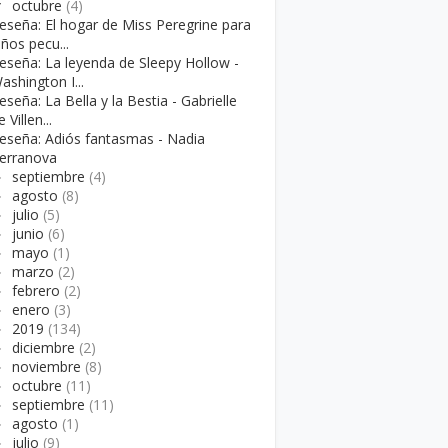
▼
octubre
(4)
eseña: El hogar de Miss Peregrine para
iños pecu...
eseña: La leyenda de Sleepy Hollow -
ashington I...
eseña: La Bella y la Bestia - Gabrielle
e Villen...
eseña: Adiós fantasmas - Nadia
erranova
►
septiembre
(4)
►
agosto
(8)
►
julio
(5)
►
junio
(6)
►
mayo
(1)
►
marzo
(2)
►
febrero
(2)
►
enero
(3)
►
2019
(134)
►
diciembre
(2)
►
noviembre
(8)
►
octubre
(11)
►
septiembre
(11)
►
agosto
(1)
►
julio
(9)