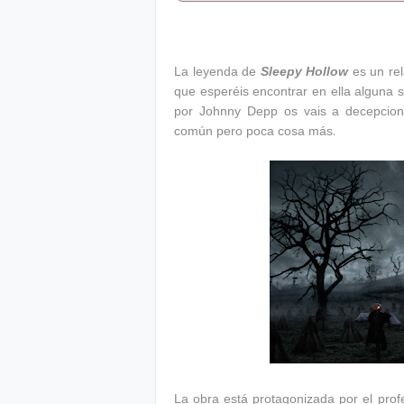
La leyenda de
Sleepy Hollow
es un rel
que esperéis encontrar en ella alguna 
por Johnny Depp os vais a decepcio
.
común pero poca cosa más
La obra está protagonizada por el pro