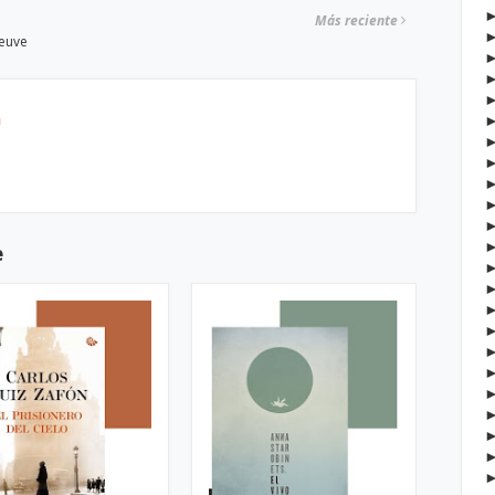
Más reciente
neuve
h
e