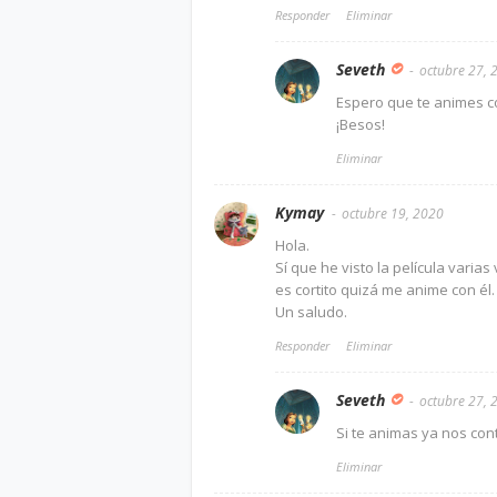
Responder
Eliminar
Seveth
octubre 27, 
Espero que te animes co
¡Besos!
Eliminar
Kymay
octubre 19, 2020
Hola.
Sí que he visto la película varia
es cortito quizá me anime con él.
Un saludo.
Responder
Eliminar
Seveth
octubre 27, 
Si te animas ya nos cont
Eliminar