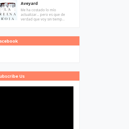
Aveyard
Me ha costado lo mío
actualizar... pero es que de
verdad que voy sin tiemp…
acebook
ubscribe Us