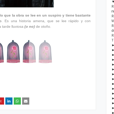
R
n
o que la obra se lee en un suspiro y tiene bastante
R
W
o
. Es una historia amena, que se lee rápido y con
R
a tarde lluviosa
(o no)
de otoño.
d
R
T