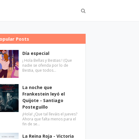
opular Posts
Día especial
¡ Hola Bellas y Bestias ! (Que
nadie se ofenda por lo de
Bestia, que todos…
La noche que
Frankestein leyó el
Quijote - Santiago
Posteguillo
¡Hola! ¿Que tal lleváis el jueves?
Ahora que falta menos para el
fin de se…
La Reina Roja - Victoria