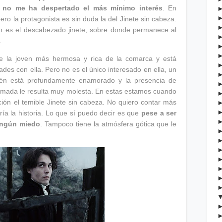
 no me ha despertado el más mínimo interés
. En
o la protagonista es sin duda la del Jinete sin cabeza.
en es el descabezado jinete, sobre donde permanece al
a.
 la joven más hermosa y rica de la comarca y está
des con ella. Pero no es el único interesado en ella, un
bién está profundamente enamorado y la presencia de
amada le resulta muy molesta. En estas estamos cuando
ción el temible Jinete sin cabeza. No quiero contar más
ría la historia. Lo que sí puedo decir es que
pese a ser
ningún miedo
. Tampoco tiene la atmósfera gótica que le