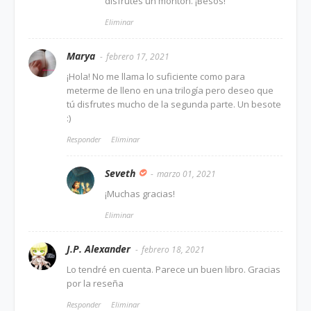
disfrutes un montón. ¡Besos!
Eliminar
Marya
febrero 17, 2021
¡Hola! No me llama lo suficiente como para
meterme de lleno en una trilogía pero deseo que
tú disfrutes mucho de la segunda parte. Un besote
:)
Responder
Eliminar
Seveth
marzo 01, 2021
¡Muchas gracias!
Eliminar
J.P. Alexander
febrero 18, 2021
Lo tendré en cuenta. Parece un buen libro. Gracias
por la reseña
Responder
Eliminar