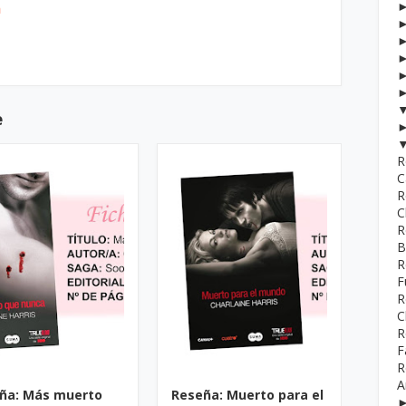
h
e
R
C
R
C
R
B
R
F
R
C
R
F
R
A
ña: Más muerto
Reseña: Muerto para el