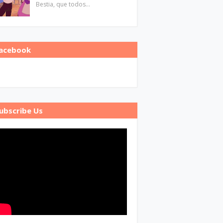
Bestia, que todos…
acebook
ubscribe Us