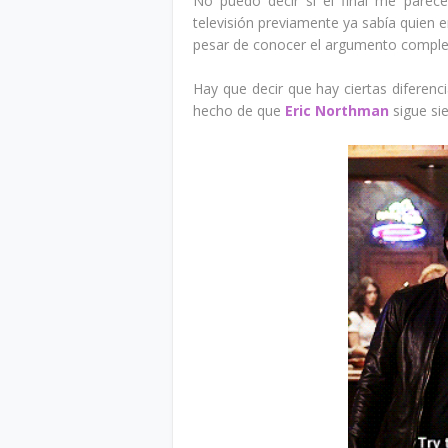
No puedo decir si el final me parece
televisión previamente ya sabía quien e
pesar de conocer el argumento comple
Hay que decir que hay ciertas diferencia
hecho de que
Eric Northman
sigue si