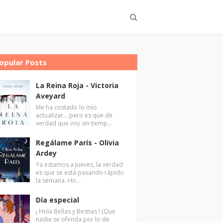
opular Posts
La Reina Roja - Victoria
Aveyard
Me ha costado lo mío
actualizar... pero es que de
verdad que voy sin tiemp…
Regálame París - Olivia
Ardey
Ya estamos a jueves, la verdad
es que se está pasando rápido
la semana. Ho…
Día especial
¡ Hola Bellas y Bestias ! (Que
nadie se ofenda por lo de