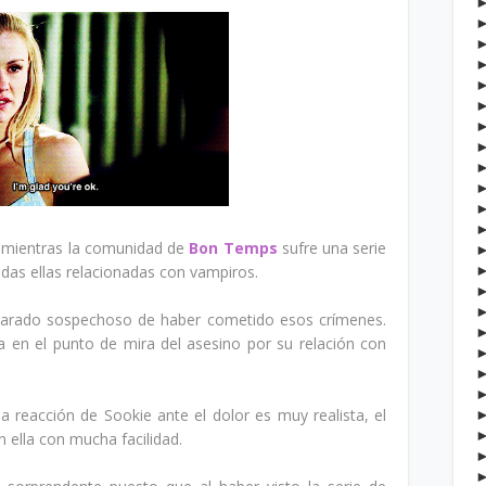
mientras la comunidad de
Bon Temps
sufre una serie
odas ellas relacionadas con vampiros.
clarado sospechoso de haber cometido esos crímenes.
 en el punto de mira del asesino por su relación con
a reacción de Sookie ante el dolor es muy realista, el
n ella con mucha facilidad.