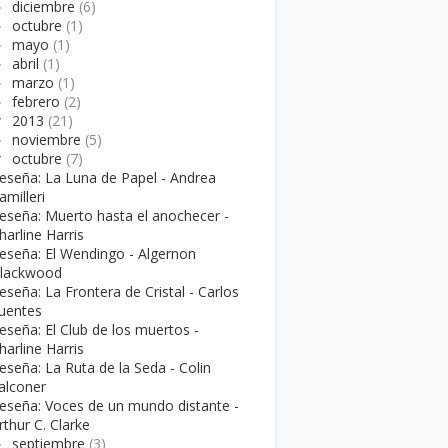
►
diciembre
(6)
►
octubre
(1)
►
mayo
(1)
►
abril
(1)
►
marzo
(1)
►
febrero
(2)
▼
2013
(21)
►
noviembre
(5)
▼
octubre
(7)
eseña: La Luna de Papel - Andrea
amilleri
eseña: Muerto hasta el anochecer -
harline Harris
eseña: El Wendingo - Algernon
lackwood
eseña: La Frontera de Cristal - Carlos
uentes
eseña: El Club de los muertos -
harline Harris
eseña: La Ruta de la Seda - Colin
alconer
eseña: Voces de un mundo distante -
rthur C. Clarke
►
septiembre
(3)