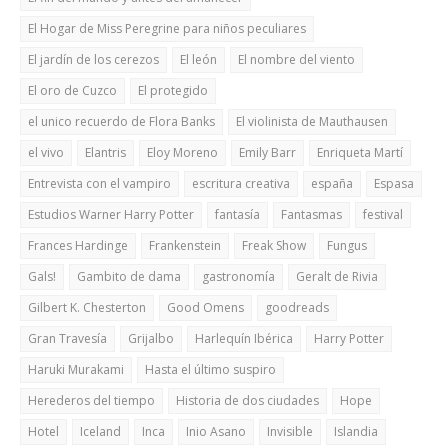
El Hogar de Miss Peregrine para niños peculiares
El jardín de los cerezos
El león
El nombre del viento
El oro de Cuzco
El protegido
el unico recuerdo de Flora Banks
El violinista de Mauthausen
el vivo
Elantris
Eloy Moreno
Emily Barr
Enriqueta Martí
Entrevista con el vampiro
escritura creativa
españa
Espasa
Estudios Warner Harry Potter
fantasía
Fantasmas
festival
Frances Hardinge
Frankenstein
Freak Show
Fungus
Gals!
Gambito de dama
gastronomía
Geralt de Rivia
Gilbert K. Chesterton
Good Omens
goodreads
Gran Travesía
Grijalbo
Harlequín Ibérica
Harry Potter
Haruki Murakami
Hasta el último suspiro
Herederos del tiempo
Historia de dos ciudades
Hope
Hotel
Iceland
Inca
Inio Asano
Invisible
Islandia