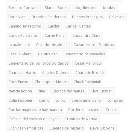
Bernard Cornwell
Blackie Books
blog literario
bookish
Boris Vian
Brandon Sanderson
Buenos Presagios
C.S.Lewis
Camino sin retorno
Cardiff
Carlos Fuentes
Carlos Ruíz Zafón
Carrie Fisher
Cassandra Clare
casualmente
Cazador de almas
Cazadores de Sombras
Cecelia Ahern
Celsius 232
Cementerio de animales
Cementerio de los libros olvidados
Cesar Mallorquí
Charlaine Harris
Charles Dickens
Charlotte Brontë
Chris Pueyo
Christopher Moore
Chuck Palahniuk
ciencia ficción
cine
Clásicos del manga
Clive Cussler
Colin Falconer
comic
cómic
comic americano
compras
Con las mujeres no hay manera
Cordero
coven
Crezco
Crónica del Asesino de Reyes
Crónicas de Narnia
Crónicas Vampíricas
Cuentos de misterio
Dave Gibbons