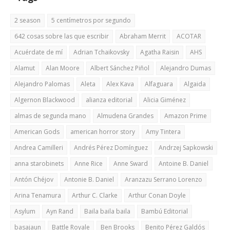
2 season
5 centímetros por segundo
642 cosas sobre las que escribir
Abraham Merrit
ACOTAR
Acuérdate de mí
Adrian Tchaikovsky
Agatha Raisin
AHS
Alamut
Alan Moore
Albert Sánchez Piñol
Alejandro Dumas
Alejandro Palomas
Aleta
Alex Kava
Alfaguara
Algaida
Algernon Blackwood
alianza editorial
Alicia Giménez
almas de segunda mano
Almudena Grandes
Amazon Prime
American Gods
american horror story
Amy Tintera
Andrea Camilleri
Andrés Pérez Domínguez
Andrzej Sapkowski
anna starobinets
Anne Rice
Anne Sward
Antoine B. Daniel
Antón Chéjov
Antonie B. Daniel
Aranzazu Serrano Lorenzo
Arina Tenamura
Arthur C. Clarke
Arthur Conan Doyle
Asylum
Ayn Rand
Baila baila baila
Bambú Editorial
basajaun
Battle Royale
Ben Brooks
Benito Pérez Galdós