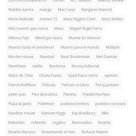
Los tres mosqueteros
Lumen
M.C. Beaton
Makoto Shinkai
Maldito karma
manga
Marc Levy
Margaret Atwood
Marie Rutkoski
martes 13
Mary Higgins Clark
Mary Shelley
Más muerto que nunca
Maus
Miguel Ángel Parra
Mihona Fujii
Mitologia Vasca
Muerte en Venecia
Muerto hasta el anochecer
Muerto para el mundo
Múltiple
Murder House
Navidad
Neal Shusterman
Neil Gaiman
Neimhaim
netflix
Nocturna
Norma Editorial
Nube de Tinta
Obata Fumio
Ojalá fuera cierto
opinión
Patrick Rothfuss
Película
Película vs Libro
Percy Jackson
peter pan
Pies descalzos
Planeta
Plataforma Neo
Plaza & Janés
Pokémon
pueblos bonitos
pueblos curiosos
Random House
Ransom Riggs
Ray Bradbury
RBA
Rebeldes
reflexión
regalos
Reiniciados
Reseña
Reseña literaria
Resumiendo el mes
Richard Adams