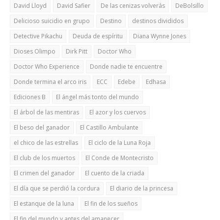
David Lloyd
David Safier
De las cenizas volverás
DeBolsillo
Delicioso suicidio en grupo
Destino
destinos divididos
Detective Pikachu
Deuda de espíritu
Diana Wynne Jones
Dioses Olimpo
Dirk Pitt
Doctor Who
Doctor Who Experience
Donde nadie te encuentre
Donde termina el arco iris
ECC
Edebe
Edhasa
Ediciones B
El ángel más tonto del mundo
El árbol de las mentiras
El azor y los cuervos
El beso del ganador
El Castillo Ambulante
el chico de las estrellas
El ciclo de la Luna Roja
El club de los muertos
El Conde de Montecristo
El crimen del ganador
El cuento de la criada
El día que se perdió la cordura
El diario de la princesa
El estanque de la luna
El fin de los sueños
El fin del mundo y antes del amanecer