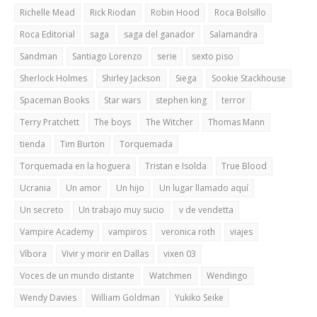
Richelle Mead
Rick Riodan
Robin Hood
Roca Bolsillo
Roca Editorial
saga
saga del ganador
Salamandra
Sandman
Santiago Lorenzo
serie
sexto piso
Sherlock Holmes
Shirley Jackson
Siega
Sookie Stackhouse
Spaceman Books
Star wars
stephen king
terror
Terry Pratchett
The boys
The Witcher
Thomas Mann
tienda
Tim Burton
Torquemada
Torquemada en la hoguera
Tristan e Isolda
True Blood
Ucrania
Un amor
Un hijo
Un lugar llamado aquí
Un secreto
Un trabajo muy sucio
v de vendetta
Vampire Academy
vampiros
veronica roth
viajes
Víbora
Vivir y morir en Dallas
vixen 03
Voces de un mundo distante
Watchmen
Wendingo
Wendy Davies
William Goldman
Yukiko Seike