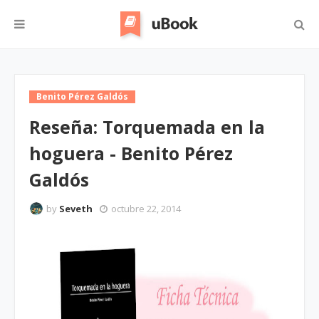
Benito Pérez Galdós
Reseña: Torquemada en la
hoguera - Benito Pérez
Galdós
by
Seveth
octubre 22, 2014