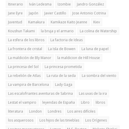
Itinerario
Iván Ledesma
Izombie
Jandro González
Jane Eyre
Japón
Javier Castillo
Jose Antonio Cotrina
Juventud
Kamakura
Kamikaze Kaito Jeanne
Kiev
Koushun Takami
la bruja y el armario
La colina de Watership
La esfera de los libros
La factoria de Ideas
La frontera de cristal
La Isla de Bowen
La luna de papel
La maldición de Bly Manor
la maldicion de Hill House
La princesa del Sol
La princesa prometida
La rebelión de Atlas
La ruta de la seda
La sombra del viento
La vampira de Barcelona
Lady Gaga
Las escalofriantes aventuras de Sabrina
Las uvas de la ira
Lestat el vampiro
leyendas de España
Libro
libros
literatura
London
Londres
Los aires difíciles
los asquerosos
Los hijos de las tinieblas
Los Orígenes