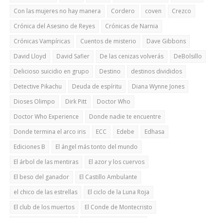
Con las mujeres no hay manera
Cordero
coven
Crezco
Crónica del Asesino de Reyes
Crónicas de Narnia
Crónicas Vampíricas
Cuentos de misterio
Dave Gibbons
David Lloyd
David Safier
De las cenizas volverás
DeBolsillo
Delicioso suicidio en grupo
Destino
destinos divididos
Detective Pikachu
Deuda de espíritu
Diana Wynne Jones
Dioses Olimpo
Dirk Pitt
Doctor Who
Doctor Who Experience
Donde nadie te encuentre
Donde termina el arco iris
ECC
Edebe
Edhasa
Ediciones B
El ángel más tonto del mundo
El árbol de las mentiras
El azor y los cuervos
El beso del ganador
El Castillo Ambulante
el chico de las estrellas
El ciclo de la Luna Roja
El club de los muertos
El Conde de Montecristo