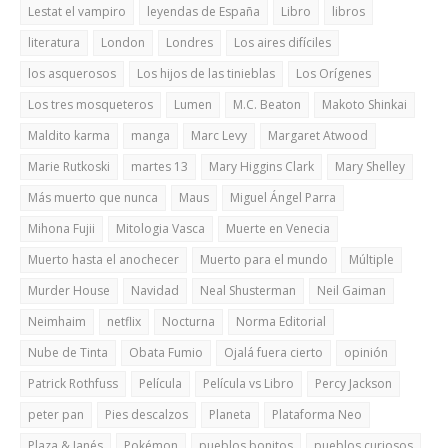
Lestat el vampiro
leyendas de España
Libro
libros
literatura
London
Londres
Los aires difíciles
los asquerosos
Los hijos de las tinieblas
Los Orígenes
Los tres mosqueteros
Lumen
M.C. Beaton
Makoto Shinkai
Maldito karma
manga
Marc Levy
Margaret Atwood
Marie Rutkoski
martes 13
Mary Higgins Clark
Mary Shelley
Más muerto que nunca
Maus
Miguel Ángel Parra
Mihona Fujii
Mitologia Vasca
Muerte en Venecia
Muerto hasta el anochecer
Muerto para el mundo
Múltiple
Murder House
Navidad
Neal Shusterman
Neil Gaiman
Neimhaim
netflix
Nocturna
Norma Editorial
Nube de Tinta
Obata Fumio
Ojalá fuera cierto
opinión
Patrick Rothfuss
Película
Película vs Libro
Percy Jackson
peter pan
Pies descalzos
Planeta
Plataforma Neo
Plaza & Janés
Pokémon
pueblos bonitos
pueblos curiosos