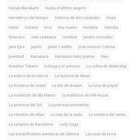
Haruki Murakami
Hasta el último suspiro
Herederos del tiempo
Historia de dos ciudades
Hope
Hotel
Iceland
Inca
Inio Asano
Invisible
Islandia
Itinerario
Iván Ledesma
Izombie
Jandro González
Jane Eyre
Japón
Javier Castillo
Jose Antonio Cotrina
Juventud
Kamakura
Kamikaze Kaito Jeanne
Kiev
Koushun Takami
la bruja y el armario
La colina de Watership
La esfera de los libros
La factoria de Ideas
La frontera de cristal
La Isla de Bowen
La luna de papel
La maldición de Bly Manor
la maldicion de Hill House
La princesa del Sol
La princesa prometida
La rebelión de Atlas
La ruta de la seda
La sombra del viento
La vampira de Barcelona
Lady Gaga
Las escalofriantes aventuras de Sabrina
Las uvas de la ira