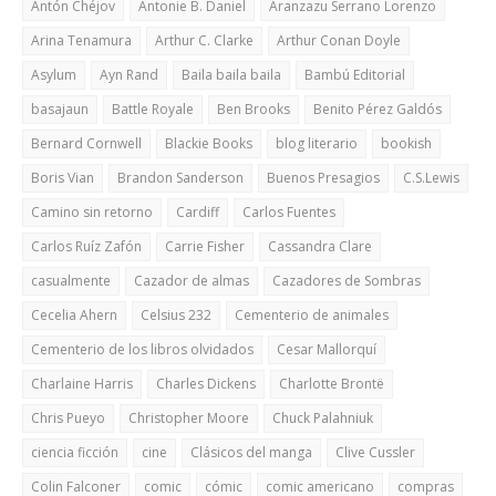
Antón Chéjov
Antonie B. Daniel
Aranzazu Serrano Lorenzo
Arina Tenamura
Arthur C. Clarke
Arthur Conan Doyle
Asylum
Ayn Rand
Baila baila baila
Bambú Editorial
basajaun
Battle Royale
Ben Brooks
Benito Pérez Galdós
Bernard Cornwell
Blackie Books
blog literario
bookish
Boris Vian
Brandon Sanderson
Buenos Presagios
C.S.Lewis
Camino sin retorno
Cardiff
Carlos Fuentes
Carlos Ruíz Zafón
Carrie Fisher
Cassandra Clare
casualmente
Cazador de almas
Cazadores de Sombras
Cecelia Ahern
Celsius 232
Cementerio de animales
Cementerio de los libros olvidados
Cesar Mallorquí
Charlaine Harris
Charles Dickens
Charlotte Brontë
Chris Pueyo
Christopher Moore
Chuck Palahniuk
ciencia ficción
cine
Clásicos del manga
Clive Cussler
Colin Falconer
comic
cómic
comic americano
compras