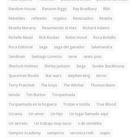
Random House
Ransom Riggs
Ray Bradbury
RBA
Rebeldes
reflexión
regalos
Reiniciados
Reseña
Reseña literaria
Resumiendo el mes
Richard Adams
Richelle Mead
Rick Riodan
Robin Hood
Roca Bolsillo
Roca Editorial
saga
saga del ganador
Salamandra
Sandman
Santiago Lorenzo
serie
sexto piso
Sherlock Holmes
Shirley Jackson
Siega
Sookie Stackhouse
Spaceman Books
Star wars
stephen king
terror
Terry Pratchett
The boys
The Witcher
Thomas Mann
tienda
Tim Burton
Torquemada
Torquemada en la hoguera
Tristan e Isolda
True Blood
Ucrania
Un amor
Un hijo
Un lugar llamado aquí
Un secreto
Un trabajo muy sucio
v de vendetta
Vampire Academy
vampiros
veronica roth
viajes