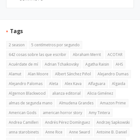
Tags
2 season
5 centímetros por segundo
642 cosas sobre las que escribir
Abraham Merrit
ACOTAR
Acuérdate de mí
Adrian Tchaikovsky
Agatha Raisin
AHS
Alamut
Alan Moore
Albert Sánchez Piñol
Alejandro Dumas
Alejandro Palomas
Aleta
Alex Kava
Alfaguara
Algaida
Algernon Blackwood
alianza editorial
Alicia Giménez
almas de segunda mano
Almudena Grandes
Amazon Prime
American Gods
american horror story
Amy Tintera
Andrea Camilleri
Andrés Pérez Domínguez
Andrzej Sapkowski
anna starobinets
Anne Rice
Anne Sward
Antoine B. Daniel