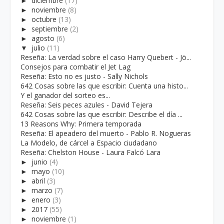
►
diciembre
(17)
►
noviembre
(8)
►
octubre
(13)
►
septiembre
(2)
►
agosto
(6)
▼
julio
(11)
Reseña: La verdad sobre el caso Harry Quebert - Jö...
Consejos para combatir el Jet Lag
Reseña: Esto no es justo - Sally Nichols
642 Cosas sobre las que escribir: Cuenta una histo...
Y el ganador del sorteo es...
Reseña: Seis peces azules - David Tejera
642 Cosas sobre las que escribir: Describe el día ...
13 Reasons Why: Primera temporada
Reseña: El apeadero del muerto - Pablo R. Nogueras
La Modelo, de cárcel a Espacio ciudadano
Reseña: Chelston House - Laura Falcó Lara
►
junio
(4)
►
mayo
(10)
►
abril
(3)
►
marzo
(7)
►
enero
(3)
►
2017
(55)
►
noviembre
(1)