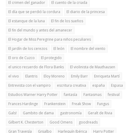
El crimen del ganador
El cuento de la criada
El día que se perdió la cordura
El diario de la princesa
El estanque de la luna
El fin de los sueños
El fin del mundo y antes del amanecer
El Hogar de Miss Peregrine para niños peculiares
El jardín de los cerezos
El león
El nombre del viento
El oro de Cuzco
El protegido
el unico recuerdo de Flora Banks
El violinista de Mauthausen
el vivo
Elantris
Eloy Moreno
Emily Barr
Enriqueta Martí
Entrevista con el vampiro
escritura creativa
españa
Espasa
Estudios Warner Harry Potter
fantasía
Fantasmas
festival
Frances Hardinge
Frankenstein
Freak Show
Fungus
Gals!
Gambito de dama
gastronomía
Geralt de Rivia
Gilbert K. Chesterton
Good Omens
goodreads
Gran Travesía
Grijalbo
Harlequín Ibérica
Harry Potter