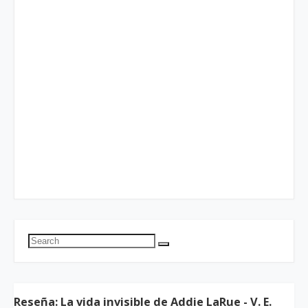
Reseña: La vida invisible de Addie LaRue - V. E.