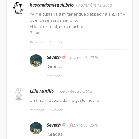
buscandomiequilibrio
noviembre 19, 2018
YA me gustaría a mí tener que despedir a alguien y
que fuese así de sencillo.
El final es total, mola mucho.
Besos.
Responder
Eliminar
Seveth
febrero 03, 2019
¡Gracias!
Eliminar
Lilia Murillo
noviembre 20, 2018
Un final inesperado,me gustó mucho
Responder
Eliminar
Seveth
febrero 03, 2019
¡Gracias!