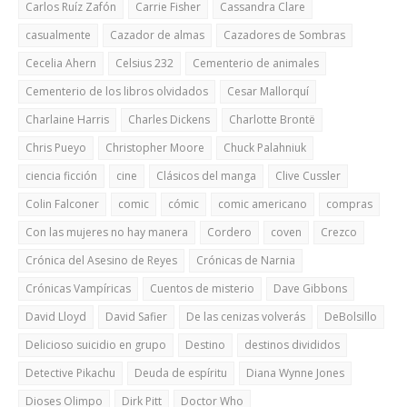
Carlos Ruíz Zafón
Carrie Fisher
Cassandra Clare
casualmente
Cazador de almas
Cazadores de Sombras
Cecelia Ahern
Celsius 232
Cementerio de animales
Cementerio de los libros olvidados
Cesar Mallorquí
Charlaine Harris
Charles Dickens
Charlotte Brontë
Chris Pueyo
Christopher Moore
Chuck Palahniuk
ciencia ficción
cine
Clásicos del manga
Clive Cussler
Colin Falconer
comic
cómic
comic americano
compras
Con las mujeres no hay manera
Cordero
coven
Crezco
Crónica del Asesino de Reyes
Crónicas de Narnia
Crónicas Vampíricas
Cuentos de misterio
Dave Gibbons
David Lloyd
David Safier
De las cenizas volverás
DeBolsillo
Delicioso suicidio en grupo
Destino
destinos divididos
Detective Pikachu
Deuda de espíritu
Diana Wynne Jones
Dioses Olimpo
Dirk Pitt
Doctor Who