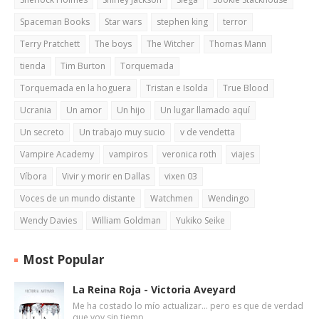
Spaceman Books
Star wars
stephen king
terror
Terry Pratchett
The boys
The Witcher
Thomas Mann
tienda
Tim Burton
Torquemada
Torquemada en la hoguera
Tristan e Isolda
True Blood
Ucrania
Un amor
Un hijo
Un lugar llamado aquí
Un secreto
Un trabajo muy sucio
v de vendetta
Vampire Academy
vampiros
veronica roth
viajes
Víbora
Vivir y morir en Dallas
vixen 03
Voces de un mundo distante
Watchmen
Wendingo
Wendy Davies
William Goldman
Yukiko Seike
Most Popular
La Reina Roja - Victoria Aveyard
Me ha costado lo mío actualizar... pero es que de verdad
que voy sin tiemp…