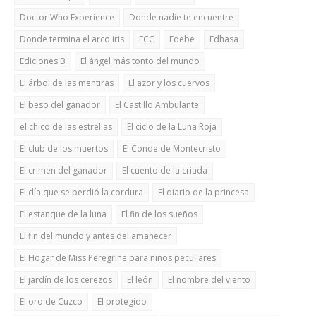
Doctor Who Experience
Donde nadie te encuentre
Donde termina el arco iris
ECC
Edebe
Edhasa
Ediciones B
El ángel más tonto del mundo
El árbol de las mentiras
El azor y los cuervos
El beso del ganador
El Castillo Ambulante
el chico de las estrellas
El ciclo de la Luna Roja
El club de los muertos
El Conde de Montecristo
El crimen del ganador
El cuento de la criada
El día que se perdió la cordura
El diario de la princesa
El estanque de la luna
El fin de los sueños
El fin del mundo y antes del amanecer
El Hogar de Miss Peregrine para niños peculiares
El jardín de los cerezos
El león
El nombre del viento
El oro de Cuzco
El protegido