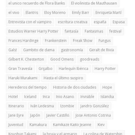
el unico recuerdo de Flora Banks
El violinista de Mauthausen
el vivo
Elantris
Eloy Moreno
Emily Barr
Enriqueta Martí
Entrevista con el vampiro
escritura creativa
españa
Espasa
Estudios Warner Harry Potter
fantasía
Fantasmas
festival
Frances Hardinge
Frankenstein
Freak Show
Fungus
Gals!
Gambito de dama
gastronomía
Geralt de Rivia
Gilbert K. Chesterton
Good Omens
goodreads
Gran Travesía
Grijalbo
Harlequín Ibérica
Harry Potter
Haruki Murakami
Hasta el último suspiro
Herederos del tiempo
Historia de dos ciudades
Hope
Hotel
Iceland
Inca
Inio Asano
Invisible
Islandia
Itinerario
Iván Ledesma
Izombie
Jandro González
Jane Eyre
Japón
Javier Castillo
Jose Antonio Cotrina
Juventud
Kamakura
Kamikaze Kaito Jeanne
Kiev
Koushun Takami
la bruja y el armario
La colina de Watership