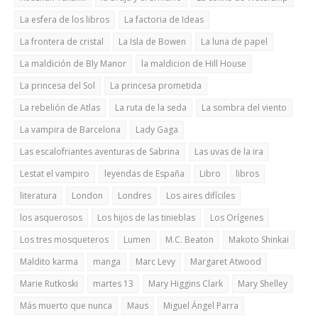
La esfera de los libros
La factoria de Ideas
La frontera de cristal
La Isla de Bowen
La luna de papel
La maldición de Bly Manor
la maldicion de Hill House
La princesa del Sol
La princesa prometida
La rebelión de Atlas
La ruta de la seda
La sombra del viento
La vampira de Barcelona
Lady Gaga
Las escalofriantes aventuras de Sabrina
Las uvas de la ira
Lestat el vampiro
leyendas de España
Libro
libros
literatura
London
Londres
Los aires difíciles
los asquerosos
Los hijos de las tinieblas
Los Orígenes
Los tres mosqueteros
Lumen
M.C. Beaton
Makoto Shinkai
Maldito karma
manga
Marc Levy
Margaret Atwood
Marie Rutkoski
martes 13
Mary Higgins Clark
Mary Shelley
Más muerto que nunca
Maus
Miguel Ángel Parra