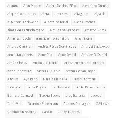
Alamut
Alan Moore
Albert Sánchez Piñol
Alejandro Dumas
Alejandro Palomas
Aleta
Alex Kava
Alfaguara
Algaida
Algernon Blackwood
alianza editorial
Alicia Giménez
almas de segunda mano
Almudena Grandes
Amazon Prime
American Gods
american horror story
Amy Tintera
Andrea Camilleri
Andrés Pérez Domínguez
Andrzej Sapkowski
anna starobinets
Anne Rice
Anne Sward
Antoine B. Daniel
Antón Chéjov
Antonie B. Daniel
Aranzazu Serrano Lorenzo
Arina Tenamura
Arthur C. Clarke
Arthur Conan Doyle
Asylum
Ayn Rand
Baila baila baila
Bambú Editorial
basajaun
Battle Royale
Ben Brooks
Benito Pérez Galdós
Bernard Cornwell
Blackie Books
blog literario
bookish
Boris Vian
Brandon Sanderson
Buenos Presagios
C.S.Lewis
Camino sin retorno
Cardiff
Carlos Fuentes