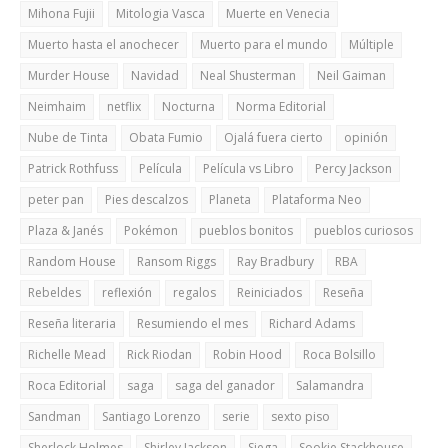
Mihona Fujii
Mitologia Vasca
Muerte en Venecia
Muerto hasta el anochecer
Muerto para el mundo
Múltiple
Murder House
Navidad
Neal Shusterman
Neil Gaiman
Neimhaim
netflix
Nocturna
Norma Editorial
Nube de Tinta
Obata Fumio
Ojalá fuera cierto
opinión
Patrick Rothfuss
Película
Película vs Libro
Percy Jackson
peter pan
Pies descalzos
Planeta
Plataforma Neo
Plaza & Janés
Pokémon
pueblos bonitos
pueblos curiosos
Random House
Ransom Riggs
Ray Bradbury
RBA
Rebeldes
reflexión
regalos
Reiniciados
Reseña
Reseña literaria
Resumiendo el mes
Richard Adams
Richelle Mead
Rick Riodan
Robin Hood
Roca Bolsillo
Roca Editorial
saga
saga del ganador
Salamandra
Sandman
Santiago Lorenzo
serie
sexto piso
Sherlock Holmes
Shirley Jackson
Siega
Sookie Stackhouse