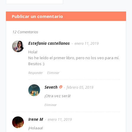
Publicar un comentario
12 Comentarios
Estefania castellanos
enero 11, 2019
Hola!
No he leído el primer libro, pero no los veo para mí.
Besitos :)
Responder
Eliminar
Seveth
febrero 05, 2019
¡Otra vez será!
Eliminar
Irene M
enero 11, 2019
¡Holaaa!