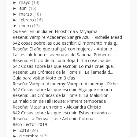
►
mayo
(14)
►
abril
(16)
►
marzo
(18)
►
febrero
(16)
▼
enero
(17)
Qué ver en un día en Hiroshima y Miyajima
Reseña: Vampire Academy: Sangre Azul - Richelle Mead
642 cosas sobre las que escribir: El momento más g...
Reseña: El año que trafiqué con mujeres - Antonio ...
Las escalofriantes aventuras de Sabrina: Primera t...
Reseña: El Ciclo de la Luna Roja I - La cosecha de...
642 Cosas sobre las que escribir: Lo más cruel que...
Reseña: Las Crónicas de la Torre III: La llamada d...
Guía para visitar Kioto en 3 días
Reseña: Vampire Academy: Vampire Academy - Richell...
642 Cosas sobre las que escribir: Algo que encontr...
Reseña: Las Crónicas de la Torre II: La Maldición ...
La maldición de Hill House: Primera temporada
Reseña: Matar a un reino - Alexandra Christo
642 Cosas sobre las que escribir: Estás mirando a ...
Reseña: La Deriva - Jose Antonio Cotrina
Reto Lector 2019
►
2018
(84)
►
diciembre
(17)