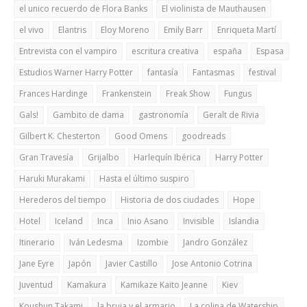
el unico recuerdo de Flora Banks
El violinista de Mauthausen
el vivo
Elantris
Eloy Moreno
Emily Barr
Enriqueta Martí
Entrevista con el vampiro
escritura creativa
españa
Espasa
Estudios Warner Harry Potter
fantasía
Fantasmas
festival
Frances Hardinge
Frankenstein
Freak Show
Fungus
Gals!
Gambito de dama
gastronomía
Geralt de Rivia
Gilbert K. Chesterton
Good Omens
goodreads
Gran Travesía
Grijalbo
Harlequín Ibérica
Harry Potter
Haruki Murakami
Hasta el último suspiro
Herederos del tiempo
Historia de dos ciudades
Hope
Hotel
Iceland
Inca
Inio Asano
Invisible
Islandia
Itinerario
Iván Ledesma
Izombie
Jandro González
Jane Eyre
Japón
Javier Castillo
Jose Antonio Cotrina
Juventud
Kamakura
Kamikaze Kaito Jeanne
Kiev
Koushun Takami
la bruja y el armario
La colina de Watership