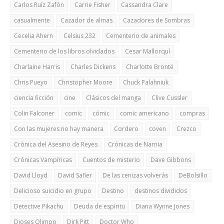
Carlos Ruíz Zafón
Carrie Fisher
Cassandra Clare
casualmente
Cazador de almas
Cazadores de Sombras
Cecelia Ahern
Celsius 232
Cementerio de animales
Cementerio de los libros olvidados
Cesar Mallorquí
Charlaine Harris
Charles Dickens
Charlotte Brontë
Chris Pueyo
Christopher Moore
Chuck Palahniuk
ciencia ficción
cine
Clásicos del manga
Clive Cussler
Colin Falconer
comic
cómic
comic americano
compras
Con las mujeres no hay manera
Cordero
coven
Crezco
Crónica del Asesino de Reyes
Crónicas de Narnia
Crónicas Vampíricas
Cuentos de misterio
Dave Gibbons
David Lloyd
David Safier
De las cenizas volverás
DeBolsillo
Delicioso suicidio en grupo
Destino
destinos divididos
Detective Pikachu
Deuda de espíritu
Diana Wynne Jones
Dioses Olimpo
Dirk Pitt
Doctor Who