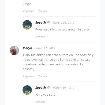
Besos.
Responder
Eliminar
Seveth
febrero 05, 2019
Pues ya dirás que te parece. Un beso!
Eliminar
Marya
enero 11, 2019
¡Hola! Me animé con esta autora en una ocasión y
no estuvo mal. Tengo otro librito suyo en casa y
por el momento no me animo con estos. Un
besote:)
Responder
Eliminar
Seveth
febrero 05, 2019
¡Otra vez será!
Eliminar