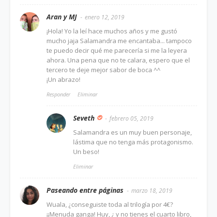
Aran y MJ
enero 12, 2019
¡Hola! Yo la leí hace muchos años y me gustó
mucho jaja Salamandra me encantaba... tampoco
te puedo decir qué me parecería si me la leyera
ahora. Una pena que no te calara, espero que el
tercero te deje mejor sabor de boca ^^
¡Un abrazo!
Responder
Eliminar
Seveth
febrero 05, 2019
Salamandra es un muy buen personaje,
lástima que no tenga más protagonismo.
Un beso!
Eliminar
Paseando entre páginas
marzo 18, 2019
Wuala, ¿conseguiste toda al trilogía por 4€?
¡¡Menuda ganga! Huy, ¿ y no tienes el cuarto libro,