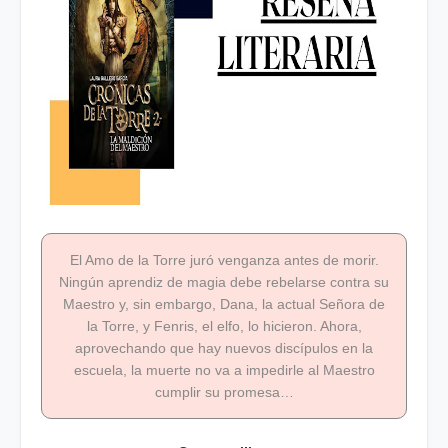
El Amo de la Torre juró venganza antes de morir.
Ningún aprendiz de magia debe rebelarse contra su
Maestro y, sin embargo, Dana, la actual Señora de
la Torre, y Fenris, el elfo, lo hicieron. Ahora,
aprovechando que hay nuevos discípulos en la
escuela, la muerte no va a impedirle al Maestro
cumplir su promesa…