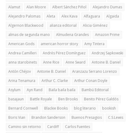
Alamut
Alan Moore
Albert Sánchez Piñol
Alejandro Dumas
Alejandro Palomas
Aleta
Alex Kava
Alfaguara
Algaida
Algernon Blackwood
alianza editorial
Alicia Giménez
almas de segunda mano
Almudena Grandes
Amazon Prime
American Gods
american horror story
Amy Tintera
Andrea Camilleri
Andrés Pérez Domínguez
Andrzej Sapkowski
anna starobinets
Anne Rice
Anne Sward
Antoine B. Daniel
Antón Chéjov
Antonie B. Daniel
Aranzazu Serrano Lorenzo
Arina Tenamura
Arthur C. Clarke
Arthur Conan Doyle
Asylum
Ayn Rand
Baila baila baila
Bambú Editorial
basajaun
Battle Royale
Ben Brooks
Benito Pérez Galdós
Bernard Cornwell
Blackie Books
blog literario
bookish
Boris Vian
Brandon Sanderson
Buenos Presagios
C.S.Lewis
Camino sin retorno
Cardiff
Carlos Fuentes