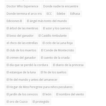
Doctor Who Experience
Donde nadie te encuentre
Donde termina el arco iris
ECC
Edebe
Edhasa
Ediciones B
El ángel más tonto del mundo
El árbol de las mentiras
El azor y los cuervos
El beso del ganador
El Castillo Ambulante
el chico de las estrellas
El ciclo de la Luna Roja
El club de los muertos
El Conde de Montecristo
El crimen del ganador
El cuento de la criada
El día que se perdió la cordura
El diario de la princesa
El estanque de la luna
El fin de los sueños
El fin del mundo y antes del amanecer
El Hogar de Miss Peregrine para niños peculiares
El jardín de los cerezos
El león
El nombre del viento
El oro de Cuzco
El protegido