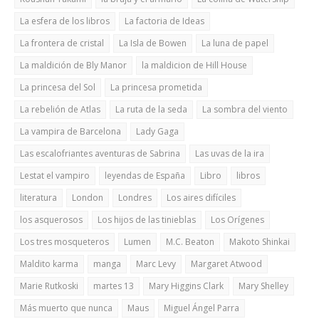
La esfera de los libros
La factoria de Ideas
La frontera de cristal
La Isla de Bowen
La luna de papel
La maldición de Bly Manor
la maldicion de Hill House
La princesa del Sol
La princesa prometida
La rebelión de Atlas
La ruta de la seda
La sombra del viento
La vampira de Barcelona
Lady Gaga
Las escalofriantes aventuras de Sabrina
Las uvas de la ira
Lestat el vampiro
leyendas de España
Libro
libros
literatura
London
Londres
Los aires difíciles
los asquerosos
Los hijos de las tinieblas
Los Orígenes
Los tres mosqueteros
Lumen
M.C. Beaton
Makoto Shinkai
Maldito karma
manga
Marc Levy
Margaret Atwood
Marie Rutkoski
martes 13
Mary Higgins Clark
Mary Shelley
Más muerto que nunca
Maus
Miguel Ángel Parra