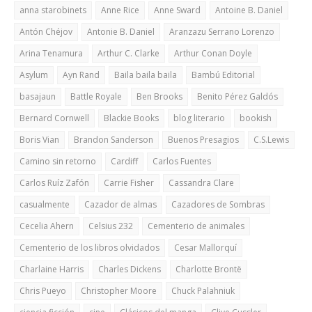
anna starobinets
Anne Rice
Anne Sward
Antoine B. Daniel
Antón Chéjov
Antonie B. Daniel
Aranzazu Serrano Lorenzo
Arina Tenamura
Arthur C. Clarke
Arthur Conan Doyle
Asylum
Ayn Rand
Baila baila baila
Bambú Editorial
basajaun
Battle Royale
Ben Brooks
Benito Pérez Galdós
Bernard Cornwell
Blackie Books
blog literario
bookish
Boris Vian
Brandon Sanderson
Buenos Presagios
C.S.Lewis
Camino sin retorno
Cardiff
Carlos Fuentes
Carlos Ruíz Zafón
Carrie Fisher
Cassandra Clare
casualmente
Cazador de almas
Cazadores de Sombras
Cecelia Ahern
Celsius 232
Cementerio de animales
Cementerio de los libros olvidados
Cesar Mallorquí
Charlaine Harris
Charles Dickens
Charlotte Brontë
Chris Pueyo
Christopher Moore
Chuck Palahniuk