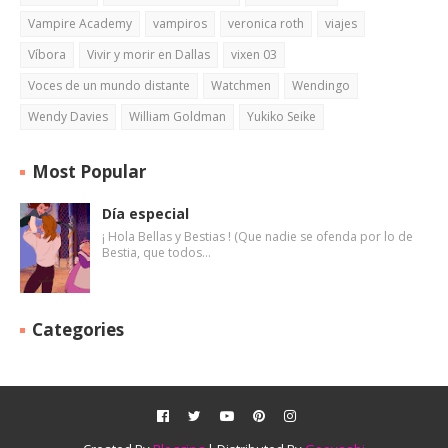
Vampire Academy
vampiros
veronica roth
viajes
Víbora
Vivir y morir en Dallas
vixen 03
Voces de un mundo distante
Watchmen
Wendingo
Wendy Davies
William Goldman
Yukiko Seike
Most Popular
Día especial
¡ Hola Bellas y Bestias ! (Que nadie se ofenda por lo de
Bestia, que todos…
Categories