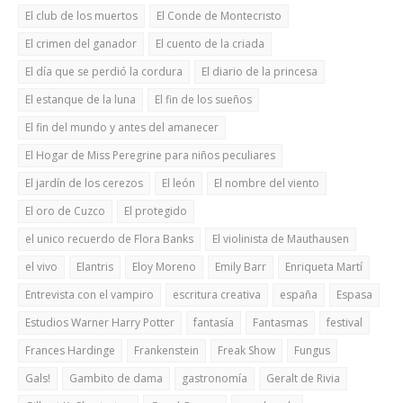
El club de los muertos
El Conde de Montecristo
El crimen del ganador
El cuento de la criada
El día que se perdió la cordura
El diario de la princesa
El estanque de la luna
El fin de los sueños
El fin del mundo y antes del amanecer
El Hogar de Miss Peregrine para niños peculiares
El jardín de los cerezos
El león
El nombre del viento
El oro de Cuzco
El protegido
el unico recuerdo de Flora Banks
El violinista de Mauthausen
el vivo
Elantris
Eloy Moreno
Emily Barr
Enriqueta Martí
Entrevista con el vampiro
escritura creativa
españa
Espasa
Estudios Warner Harry Potter
fantasía
Fantasmas
festival
Frances Hardinge
Frankenstein
Freak Show
Fungus
Gals!
Gambito de dama
gastronomía
Geralt de Rivia