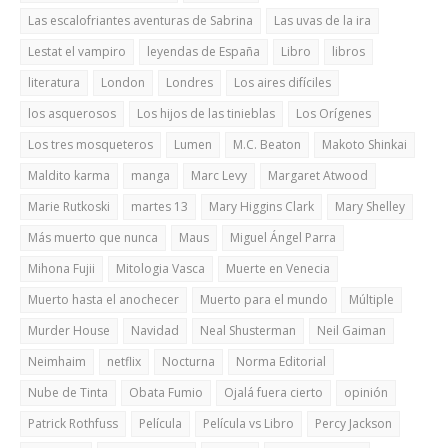
Las escalofriantes aventuras de Sabrina
Las uvas de la ira
Lestat el vampiro
leyendas de España
Libro
libros
literatura
London
Londres
Los aires difíciles
los asquerosos
Los hijos de las tinieblas
Los Orígenes
Los tres mosqueteros
Lumen
M.C. Beaton
Makoto Shinkai
Maldito karma
manga
Marc Levy
Margaret Atwood
Marie Rutkoski
martes 13
Mary Higgins Clark
Mary Shelley
Más muerto que nunca
Maus
Miguel Ángel Parra
Mihona Fujii
Mitologia Vasca
Muerte en Venecia
Muerto hasta el anochecer
Muerto para el mundo
Múltiple
Murder House
Navidad
Neal Shusterman
Neil Gaiman
Neimhaim
netflix
Nocturna
Norma Editorial
Nube de Tinta
Obata Fumio
Ojalá fuera cierto
opinión
Patrick Rothfuss
Película
Película vs Libro
Percy Jackson