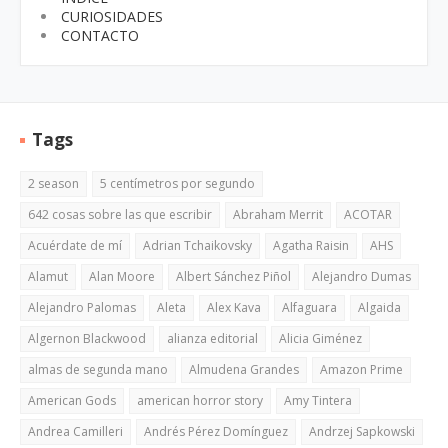
CURIOSIDADES
CONTACTO
Tags
2 season
5 centímetros por segundo
642 cosas sobre las que escribir
Abraham Merrit
ACOTAR
Acuérdate de mí
Adrian Tchaikovsky
Agatha Raisin
AHS
Alamut
Alan Moore
Albert Sánchez Piñol
Alejandro Dumas
Alejandro Palomas
Aleta
Alex Kava
Alfaguara
Algaida
Algernon Blackwood
alianza editorial
Alicia Giménez
almas de segunda mano
Almudena Grandes
Amazon Prime
American Gods
american horror story
Amy Tintera
Andrea Camilleri
Andrés Pérez Domínguez
Andrzej Sapkowski