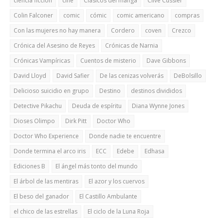
ciencia ficción
cine
Clásicos del manga
Clive Cussler
Colin Falconer
comic
cómic
comic americano
compras
Con las mujeres no hay manera
Cordero
coven
Crezco
Crónica del Asesino de Reyes
Crónicas de Narnia
Crónicas Vampíricas
Cuentos de misterio
Dave Gibbons
David Lloyd
David Safier
De las cenizas volverás
DeBolsillo
Delicioso suicidio en grupo
Destino
destinos divididos
Detective Pikachu
Deuda de espíritu
Diana Wynne Jones
Dioses Olimpo
Dirk Pitt
Doctor Who
Doctor Who Experience
Donde nadie te encuentre
Donde termina el arco iris
ECC
Edebe
Edhasa
Ediciones B
El ángel más tonto del mundo
El árbol de las mentiras
El azor y los cuervos
El beso del ganador
El Castillo Ambulante
el chico de las estrellas
El ciclo de la Luna Roja