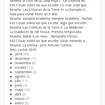
Reseña: El Ciclo de la Luna Roja I - La cosecha de...
642 Cosas sobre las que escribir: Lo más cruel que...
Reseña: Las Crónicas de la Torre III: La llamada d...
Guía para visitar Kioto en 3 días
Reseña: Vampire Academy: Vampire Academy - Richell...
642 Cosas sobre las que escribir: Algo que encontr...
Reseña: Las Crónicas de la Torre II: La Maldición ...
La maldición de Hill House: Primera temporada
Reseña: Matar a un reino - Alexandra Christo
642 Cosas sobre las que escribir: Estás mirando a ...
Reseña: La Deriva - Jose Antonio Cotrina
Reto Lector 2019
►
2018
(84)
►
diciembre
(17)
►
noviembre
(8)
►
octubre
(13)
►
septiembre
(2)
►
agosto
(6)
►
julio
(11)
►
junio
(4)
►
mayo
(10)
►
abril
(3)
►
marzo
(7)
►
enero
(3)