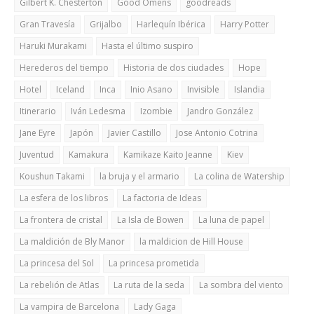
Gilbert K. Chesterton
Good Omens
goodreads
Gran Travesía
Grijalbo
Harlequín Ibérica
Harry Potter
Haruki Murakami
Hasta el último suspiro
Herederos del tiempo
Historia de dos ciudades
Hope
Hotel
Iceland
Inca
Inio Asano
Invisible
Islandia
Itinerario
Iván Ledesma
Izombie
Jandro González
Jane Eyre
Japón
Javier Castillo
Jose Antonio Cotrina
Juventud
Kamakura
Kamikaze Kaito Jeanne
Kiev
Koushun Takami
la bruja y el armario
La colina de Watership
La esfera de los libros
La factoria de Ideas
La frontera de cristal
La Isla de Bowen
La luna de papel
La maldición de Bly Manor
la maldicion de Hill House
La princesa del Sol
La princesa prometida
La rebelión de Atlas
La ruta de la seda
La sombra del viento
La vampira de Barcelona
Lady Gaga