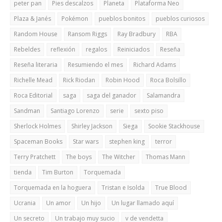
peter pan
Pies descalzos
Planeta
Plataforma Neo
Plaza & Janés
Pokémon
pueblos bonitos
pueblos curiosos
Random House
Ransom Riggs
Ray Bradbury
RBA
Rebeldes
reflexión
regalos
Reiniciados
Reseña
Reseña literaria
Resumiendo el mes
Richard Adams
Richelle Mead
Rick Riodan
Robin Hood
Roca Bolsillo
Roca Editorial
saga
saga del ganador
Salamandra
Sandman
Santiago Lorenzo
serie
sexto piso
Sherlock Holmes
Shirley Jackson
Siega
Sookie Stackhouse
Spaceman Books
Star wars
stephen king
terror
Terry Pratchett
The boys
The Witcher
Thomas Mann
tienda
Tim Burton
Torquemada
Torquemada en la hoguera
Tristan e Isolda
True Blood
Ucrania
Un amor
Un hijo
Un lugar llamado aquí
Un secreto
Un trabajo muy sucio
v de vendetta