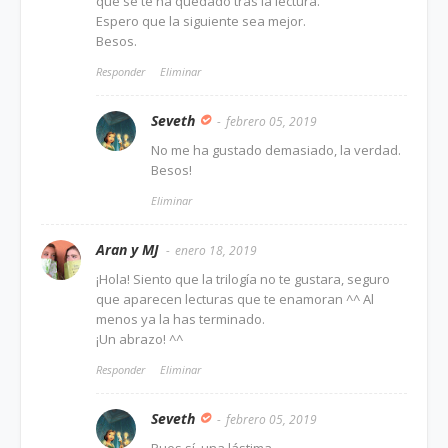
que se te ha quedado tras la lectura.
Espero que la siguiente sea mejor.
Besos.
Responder
Eliminar
Seveth
febrero 05, 2019
No me ha gustado demasiado, la verdad.
Besos!
Eliminar
Aran y MJ
enero 18, 2019
¡Hola! Siento que la trilogía no te gustara, seguro
que aparecen lecturas que te enamoran ^^ Al
menos ya la has terminado.
¡Un abrazo! ^^
Responder
Eliminar
Seveth
febrero 05, 2019