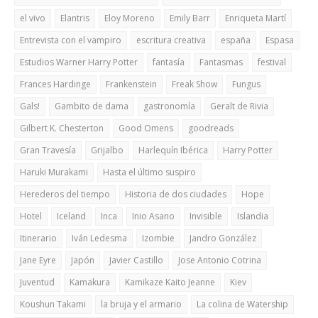
el vivo
Elantris
Eloy Moreno
Emily Barr
Enriqueta Martí
Entrevista con el vampiro
escritura creativa
españa
Espasa
Estudios Warner Harry Potter
fantasía
Fantasmas
festival
Frances Hardinge
Frankenstein
Freak Show
Fungus
Gals!
Gambito de dama
gastronomía
Geralt de Rivia
Gilbert K. Chesterton
Good Omens
goodreads
Gran Travesía
Grijalbo
Harlequín Ibérica
Harry Potter
Haruki Murakami
Hasta el último suspiro
Herederos del tiempo
Historia de dos ciudades
Hope
Hotel
Iceland
Inca
Inio Asano
Invisible
Islandia
Itinerario
Iván Ledesma
Izombie
Jandro González
Jane Eyre
Japón
Javier Castillo
Jose Antonio Cotrina
Juventud
Kamakura
Kamikaze Kaito Jeanne
Kiev
Koushun Takami
la bruja y el armario
La colina de Watership