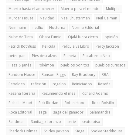
Muerto hasta el anochecer
Muerto para el mundo
Múltiple
Murder House
Navidad
Neal Shusterman
Neil Gaiman
Neimhaim
netflix
Nocturna
Norma Editorial
Nube de Tinta
Obata Fumio
Ojalá fuera cierto
opinión
Patrick Rothfuss
Película
Película vs Libro
Percy Jackson
peter pan
Pies descalzos
Planeta
Plataforma Neo
Plaza & Janés
Pokémon
pueblos bonitos
pueblos curiosos
Random House
Ransom Riggs
Ray Bradbury
RBA
Rebeldes
reflexión
regalos
Reiniciados
Reseña
Reseña literaria
Resumiendo el mes
Richard Adams
Richelle Mead
Rick Riodan
Robin Hood
Roca Bolsillo
Roca Editorial
saga
saga del ganador
Salamandra
Sandman
Santiago Lorenzo
serie
sexto piso
Sherlock Holmes
Shirley Jackson
Siega
Sookie Stackhouse