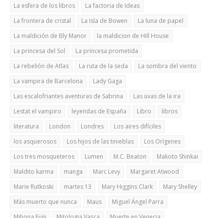
La esfera de los libros
La factoria de Ideas
La frontera de cristal
La Isla de Bowen
La luna de papel
La maldición de Bly Manor
la maldicion de Hill House
La princesa del Sol
La princesa prometida
La rebelión de Atlas
La ruta de la seda
La sombra del viento
La vampira de Barcelona
Lady Gaga
Las escalofriantes aventuras de Sabrina
Las uvas de la ira
Lestat el vampiro
leyendas de España
Libro
libros
literatura
London
Londres
Los aires difíciles
los asquerosos
Los hijos de las tinieblas
Los Orígenes
Los tres mosqueteros
Lumen
M.C. Beaton
Makoto Shinkai
Maldito karma
manga
Marc Levy
Margaret Atwood
Marie Rutkoski
martes 13
Mary Higgins Clark
Mary Shelley
Más muerto que nunca
Maus
Miguel Ángel Parra
Mihona Fujii
Mitologia Vasca
Muerte en Venecia