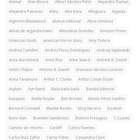
Alamut
Alan Moore
Albert Sánchez Piñol
Alejandro Dumas
Alejandro Palomas
Aleta
Alex Kava
Alfaguara
Algaida
Algernon Blackwood
alianza editorial
Alicia Giménez
almas de segunda mano
Almudena Grandes
Amazon Prime
American Gods
american horror story
Amy Tintera
Andrea Camilleri
Andrés Pérez Domínguez
Andrzej Sapkowski
anna starobinets
Anne Rice
Anne Sward
Antoine B. Daniel
Antón Chéjov
Antonie B. Daniel
Aranzazu Serrano Lorenzo
Arina Tenamura
Arthur C. Clarke
Arthur Conan Doyle
Asylum
Ayn Rand
Baila baila baila
Bambú Editorial
basajaun
Battle Royale
Ben Brooks
Benito Pérez Galdós
Bernard Cornwell
Blackie Books
blog literario
bookish
Boris Vian
Brandon Sanderson
Buenos Presagios
C.S.Lewis
Camino sin retorno
Cardiff
Carlos Fuentes
Carlos Ruíz Zafón
Carrie Fisher
Cassandra Clare