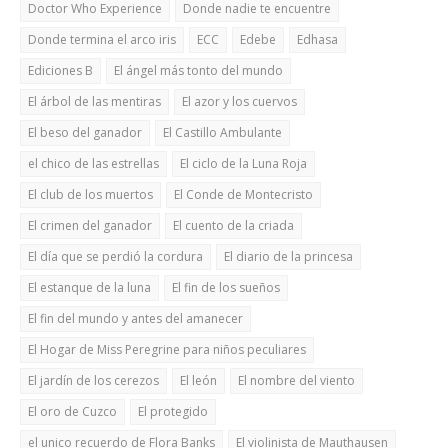
Doctor Who Experience
Donde nadie te encuentre
Donde termina el arco iris
ECC
Edebe
Edhasa
Ediciones B
El ángel más tonto del mundo
El árbol de las mentiras
El azor y los cuervos
El beso del ganador
El Castillo Ambulante
el chico de las estrellas
El ciclo de la Luna Roja
El club de los muertos
El Conde de Montecristo
El crimen del ganador
El cuento de la criada
El día que se perdió la cordura
El diario de la princesa
El estanque de la luna
El fin de los sueños
El fin del mundo y antes del amanecer
El Hogar de Miss Peregrine para niños peculiares
El jardín de los cerezos
El león
El nombre del viento
El oro de Cuzco
El protegido
el unico recuerdo de Flora Banks
El violinista de Mauthausen