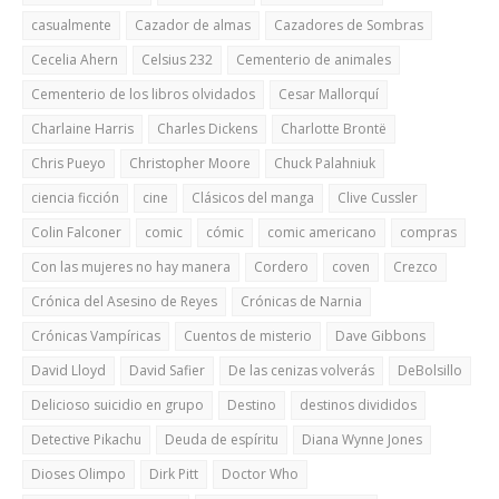
casualmente
Cazador de almas
Cazadores de Sombras
Cecelia Ahern
Celsius 232
Cementerio de animales
Cementerio de los libros olvidados
Cesar Mallorquí
Charlaine Harris
Charles Dickens
Charlotte Brontë
Chris Pueyo
Christopher Moore
Chuck Palahniuk
ciencia ficción
cine
Clásicos del manga
Clive Cussler
Colin Falconer
comic
cómic
comic americano
compras
Con las mujeres no hay manera
Cordero
coven
Crezco
Crónica del Asesino de Reyes
Crónicas de Narnia
Crónicas Vampíricas
Cuentos de misterio
Dave Gibbons
David Lloyd
David Safier
De las cenizas volverás
DeBolsillo
Delicioso suicidio en grupo
Destino
destinos divididos
Detective Pikachu
Deuda de espíritu
Diana Wynne Jones
Dioses Olimpo
Dirk Pitt
Doctor Who