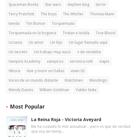
Spaceman Books
Star wars
stephen king
terror
Terry Pratchett
The boys
The Witcher
Thomas Mann
tienda
Tim Burton
Torquemada
Torquemada en la hoguera
Tristan e Isolda
True Blood
Ucrania
Un amor
Un hijo
Un lugar llamado aquí
Un secreto
Un trabajo muy sucio
v de vendetta
Vampire Academy
vampiros
veronica roth
viajes
Víbora
Vivir y morir en Dallas
vixen 03
Voces de un mundo distante
Watchmen
Wendingo
Wendy Davies
William Goldman
Yukiko Seike
Most Popular
La Reina Roja - Victoria Aveyard
Me ha costado lo mío actualizar... pero es que de verdad
que voy sin tiemp…