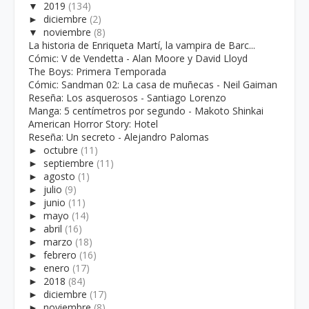
▼
2019
(134)
►
diciembre
(2)
▼
noviembre
(8)
La historia de Enriqueta Martí, la vampira de Barc...
Cómic: V de Vendetta - Alan Moore y David Lloyd
The Boys: Primera Temporada
Cómic: Sandman 02: La casa de muñecas - Neil Gaiman
Reseña: Los asquerosos - Santiago Lorenzo
Manga: 5 centímetros por segundo - Makoto Shinkai
American Horror Story: Hotel
Reseña: Un secreto - Alejandro Palomas
►
octubre
(11)
►
septiembre
(11)
►
agosto
(1)
►
julio
(9)
►
junio
(11)
►
mayo
(14)
►
abril
(16)
►
marzo
(18)
►
febrero
(16)
►
enero
(17)
►
2018
(84)
►
diciembre
(17)
►
noviembre
(8)