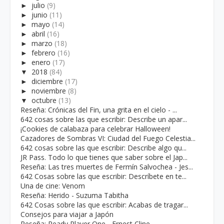
►
julio
(9)
►
junio
(11)
►
mayo
(14)
►
abril
(16)
►
marzo
(18)
►
febrero
(16)
►
enero
(17)
▼
2018
(84)
►
diciembre
(17)
►
noviembre
(8)
▼
octubre
(13)
Reseña: Crónicas del Fin, una grita en el cielo - ...
642 cosas sobre las que escribir: Describe un apar...
¡Cookies de calabaza para celebrar Halloween!
Cazadores de Sombras VI: Ciudad del Fuego Celestia...
642 cosas sobre las que escribir: Describe algo qu...
JR Pass. Todo lo que tienes que saber sobre el Jap...
Reseña: Las tres muertes de Fermín Salvochea - Jes...
642 Cosas sobre las que escribir: Descríbete en te...
Una de cine: Venom
Reseña: Herido - Suzuma Tabitha
642 Cosas sobre las que escribir: Acabas de tragar...
Consejos para viajar a Japón
Reseña: Ready Player One - Ernest Cline