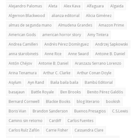
Alejandro Palomas
Aleta
Alex Kava
Alfaguara
Algaida
Algernon Blackwood
alianza editorial
Alicia Giménez
almas de segunda mano
Almudena Grandes
Amazon Prime
American Gods
american horror story
Amy Tintera
Andrea Camilleri
Andrés Pérez Domínguez
Andrzej Sapkowski
anna starobinets
Anne Rice
Anne Sward
Antoine B. Daniel
Antón Chéjov
Antonie B. Daniel
Aranzazu Serrano Lorenzo
Arina Tenamura
Arthur C. Clarke
Arthur Conan Doyle
Asylum
Ayn Rand
Baila baila baila
Bambú Editorial
basajaun
Battle Royale
Ben Brooks
Benito Pérez Galdós
Bernard Cornwell
Blackie Books
blog literario
bookish
Boris Vian
Brandon Sanderson
Buenos Presagios
C.S.Lewis
Camino sin retorno
Cardiff
Carlos Fuentes
Carlos Ruíz Zafón
Carrie Fisher
Cassandra Clare