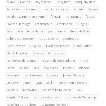
el vivo
Elantris
Eloy Moreno
Emily Barr
Enriqueta Martí
Entrevista con el vampiro
escritura creativa
españa
Espasa
Estudios Warner Harry Potter
fantasía
Fantasmas
festival
Frances Hardinge
Frankenstein
Freak Show
Fungus
Gals!
Gambito de dama
gastronomía
Geralt de Rivia
Gilbert K. Chesterton
Good Omens
goodreads
Gran Travesía
Grijalbo
Harlequín Ibérica
Harry Potter
Haruki Murakami
Hasta el último suspiro
Herederos del tiempo
Historia de dos ciudades
Hope
Hotel
Iceland
Inca
Inio Asano
Invisible
Islandia
Itinerario
Iván Ledesma
Izombie
Jandro González
Jane Eyre
Japón
Javier Castillo
Jose Antonio Cotrina
Juventud
Kamakura
Kamikaze Kaito Jeanne
Kiev
Koushun Takami
la bruja y el armario
La colina de Watership
La esfera de los libros
La factoria de Ideas