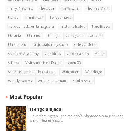
Terry Pratchett
The boys
The Witcher
Thomas Mann
tienda
Tim Burton
Torquemada
Torquemada en la hoguera
Tristan e Isolda
True Blood
Ucrania
Un amor
Un hijo
Un lugar llamado aquí
Un secreto
Un trabajo muy sucio
v de vendetta
Vampire Academy
vampiros
veronica roth
viajes
Víbora
Vivir y morir en Dallas
vixen 03
Voces de un mundo distante
Watchmen
Wendingo
Wendy Davies
William Goldman
Yukiko Seike
Most Popular
¡Tengo ahijada!
¡Feliz domingo! Nunca me había planteado tener ahijada
o madrina ni nada…