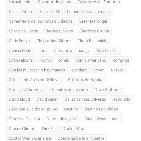
casualmente
Cazador de almas
Cazadores de Sombras
Cecelia Ahern
Celsius 232
Cementerio de animales
Cementerio de los libros olvidados
Cesar Mallorquí
Charlaine Harris
Charles Dickens
Charlotte Brontë
Chris Pueyo
Christopher Moore
Chuck Palahniuk
ciencia ficción
cine
Clásicos del manga
Clive Cussler
Colin Falconer
comic
cómic
comic americano
compras
Con las mujeres no hay manera
Cordero
coven
Crezco
Crónica del Asesino de Reyes
Crónicas de Narnia
Crónicas Vampíricas
Cuentos de misterio
Dave Gibbons
David Lloyd
David Safier
De las cenizas volverás
DeBolsillo
Delicioso suicidio en grupo
Destino
destinos divididos
Detective Pikachu
Deuda de espíritu
Diana Wynne Jones
Dioses Olimpo
Dirk Pitt
Doctor Who
Doctor Who Experience
Donde nadie te encuentre