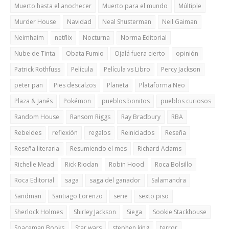
Muerto hasta el anochecer
Muerto para el mundo
Múltiple
Murder House
Navidad
Neal Shusterman
Neil Gaiman
Neimhaim
netflix
Nocturna
Norma Editorial
Nube de Tinta
Obata Fumio
Ojalá fuera cierto
opinión
Patrick Rothfuss
Película
Película vs Libro
Percy Jackson
peter pan
Pies descalzos
Planeta
Plataforma Neo
Plaza & Janés
Pokémon
pueblos bonitos
pueblos curiosos
Random House
Ransom Riggs
Ray Bradbury
RBA
Rebeldes
reflexión
regalos
Reiniciados
Reseña
Reseña literaria
Resumiendo el mes
Richard Adams
Richelle Mead
Rick Riodan
Robin Hood
Roca Bolsillo
Roca Editorial
saga
saga del ganador
Salamandra
Sandman
Santiago Lorenzo
serie
sexto piso
Sherlock Holmes
Shirley Jackson
Siega
Sookie Stackhouse
Spaceman Books
Star wars
stephen king
terror