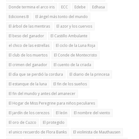
Donde termina el arco iris
ECC
Edebe
Edhasa
Ediciones B
El ángel más tonto del mundo
El árbol de las mentiras
El azor y los cuervos
El beso del ganador
El Castillo Ambulante
el chico de las estrellas
El ciclo de la Luna Roja
El club de los muertos
El Conde de Montecristo
El crimen del ganador
El cuento de la criada
El día que se perdió la cordura
El diario de la princesa
El estanque de la luna
El fin de los sueños
El fin del mundo y antes del amanecer
El Hogar de Miss Peregrine para niños peculiares
El jardín de los cerezos
El león
El nombre del viento
El oro de Cuzco
El protegido
el unico recuerdo de Flora Banks
El violinista de Mauthausen