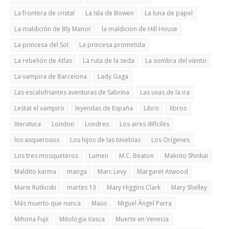
La frontera de cristal
La Isla de Bowen
La luna de papel
La maldición de Bly Manor
la maldicion de Hill House
La princesa del Sol
La princesa prometida
La rebelión de Atlas
La ruta de la seda
La sombra del viento
La vampira de Barcelona
Lady Gaga
Las escalofriantes aventuras de Sabrina
Las uvas de la ira
Lestat el vampiro
leyendas de España
Libro
libros
literatura
London
Londres
Los aires difíciles
los asquerosos
Los hijos de las tinieblas
Los Orígenes
Los tres mosqueteros
Lumen
M.C. Beaton
Makoto Shinkai
Maldito karma
manga
Marc Levy
Margaret Atwood
Marie Rutkoski
martes 13
Mary Higgins Clark
Mary Shelley
Más muerto que nunca
Maus
Miguel Ángel Parra
Mihona Fujii
Mitologia Vasca
Muerte en Venecia