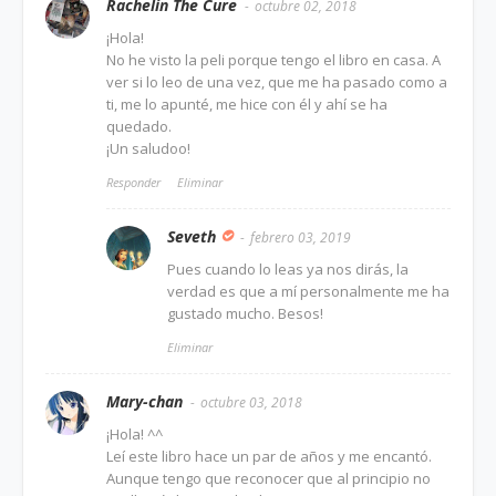
Rachelín The Cure
octubre 02, 2018
¡Hola!
No he visto la peli porque tengo el libro en casa. A
ver si lo leo de una vez, que me ha pasado como a
ti, me lo apunté, me hice con él y ahí se ha
quedado.
¡Un saludoo!
Responder
Eliminar
Seveth
febrero 03, 2019
Pues cuando lo leas ya nos dirás, la
verdad es que a mí personalmente me ha
gustado mucho. Besos!
Eliminar
Mary-chan
octubre 03, 2018
¡Hola! ^^
Leí este libro hace un par de años y me encantó.
Aunque tengo que reconocer que al principio no