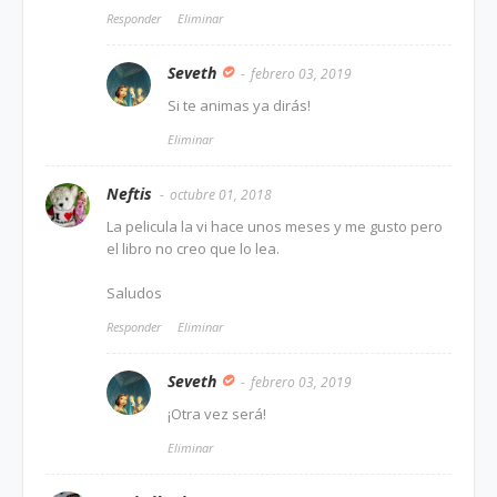
Responder
Eliminar
Seveth
febrero 03, 2019
Si te animas ya dirás!
Eliminar
Neftis
octubre 01, 2018
La pelicula la vi hace unos meses y me gusto pero
el libro no creo que lo lea.
Saludos
Responder
Eliminar
Seveth
febrero 03, 2019
¡Otra vez será!
Eliminar