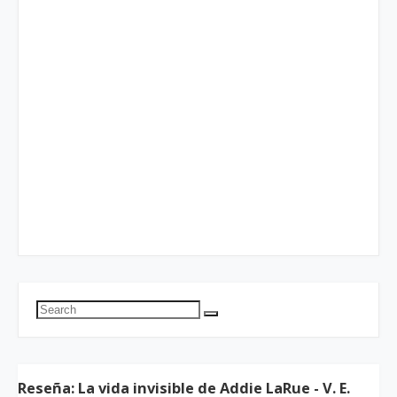
Reseña: La vida invisible de Addie LaRue - V. E.