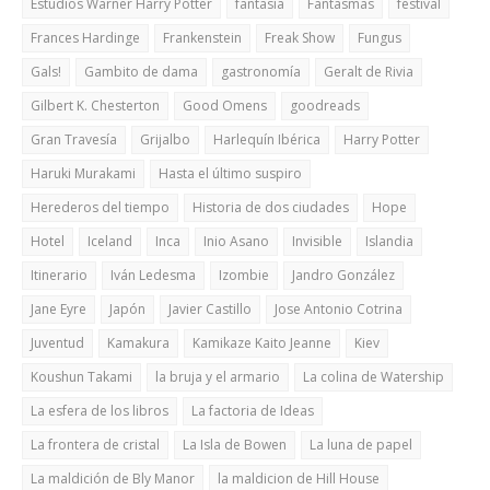
Estudios Warner Harry Potter
fantasía
Fantasmas
festival
Frances Hardinge
Frankenstein
Freak Show
Fungus
Gals!
Gambito de dama
gastronomía
Geralt de Rivia
Gilbert K. Chesterton
Good Omens
goodreads
Gran Travesía
Grijalbo
Harlequín Ibérica
Harry Potter
Haruki Murakami
Hasta el último suspiro
Herederos del tiempo
Historia de dos ciudades
Hope
Hotel
Iceland
Inca
Inio Asano
Invisible
Islandia
Itinerario
Iván Ledesma
Izombie
Jandro González
Jane Eyre
Japón
Javier Castillo
Jose Antonio Cotrina
Juventud
Kamakura
Kamikaze Kaito Jeanne
Kiev
Koushun Takami
la bruja y el armario
La colina de Watership
La esfera de los libros
La factoria de Ideas
La frontera de cristal
La Isla de Bowen
La luna de papel
La maldición de Bly Manor
la maldicion de Hill House