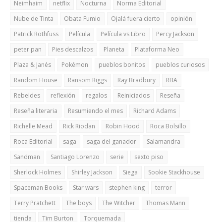
Neimhaim
netflix
Nocturna
Norma Editorial
Nube de Tinta
Obata Fumio
Ojalá fuera cierto
opinión
Patrick Rothfuss
Película
Película vs Libro
Percy Jackson
peter pan
Pies descalzos
Planeta
Plataforma Neo
Plaza & Janés
Pokémon
pueblos bonitos
pueblos curiosos
Random House
Ransom Riggs
Ray Bradbury
RBA
Rebeldes
reflexión
regalos
Reiniciados
Reseña
Reseña literaria
Resumiendo el mes
Richard Adams
Richelle Mead
Rick Riodan
Robin Hood
Roca Bolsillo
Roca Editorial
saga
saga del ganador
Salamandra
Sandman
Santiago Lorenzo
serie
sexto piso
Sherlock Holmes
Shirley Jackson
Siega
Sookie Stackhouse
Spaceman Books
Star wars
stephen king
terror
Terry Pratchett
The boys
The Witcher
Thomas Mann
tienda
Tim Burton
Torquemada