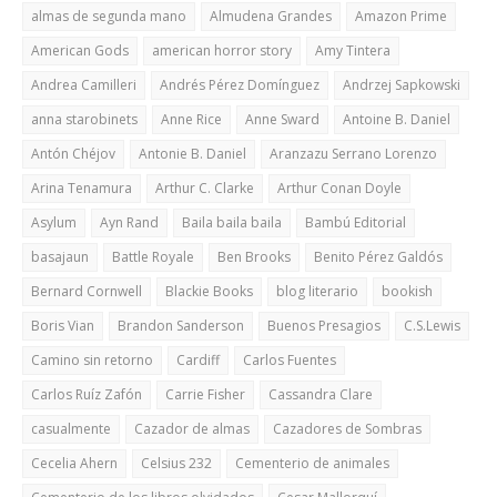
almas de segunda mano
Almudena Grandes
Amazon Prime
American Gods
american horror story
Amy Tintera
Andrea Camilleri
Andrés Pérez Domínguez
Andrzej Sapkowski
anna starobinets
Anne Rice
Anne Sward
Antoine B. Daniel
Antón Chéjov
Antonie B. Daniel
Aranzazu Serrano Lorenzo
Arina Tenamura
Arthur C. Clarke
Arthur Conan Doyle
Asylum
Ayn Rand
Baila baila baila
Bambú Editorial
basajaun
Battle Royale
Ben Brooks
Benito Pérez Galdós
Bernard Cornwell
Blackie Books
blog literario
bookish
Boris Vian
Brandon Sanderson
Buenos Presagios
C.S.Lewis
Camino sin retorno
Cardiff
Carlos Fuentes
Carlos Ruíz Zafón
Carrie Fisher
Cassandra Clare
casualmente
Cazador de almas
Cazadores de Sombras
Cecelia Ahern
Celsius 232
Cementerio de animales