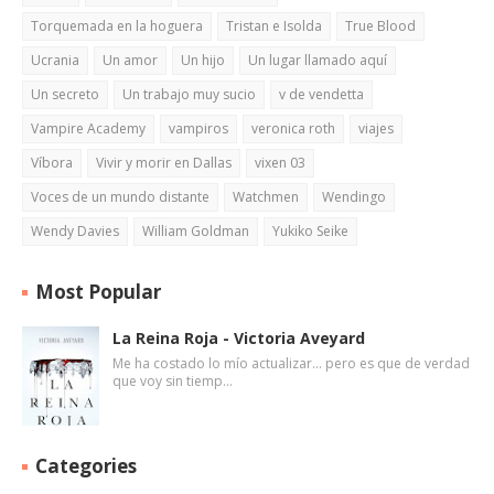
Torquemada en la hoguera
Tristan e Isolda
True Blood
Ucrania
Un amor
Un hijo
Un lugar llamado aquí
Un secreto
Un trabajo muy sucio
v de vendetta
Vampire Academy
vampiros
veronica roth
viajes
Víbora
Vivir y morir en Dallas
vixen 03
Voces de un mundo distante
Watchmen
Wendingo
Wendy Davies
William Goldman
Yukiko Seike
Most Popular
La Reina Roja - Victoria Aveyard
Me ha costado lo mío actualizar... pero es que de verdad
que voy sin tiemp…
Categories