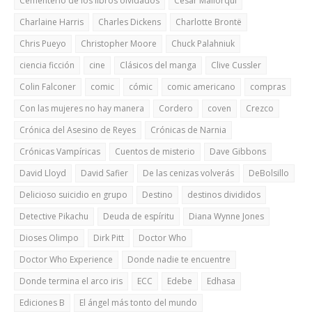
Cementerio de los libros olvidados
Cesar Mallorquí
Charlaine Harris
Charles Dickens
Charlotte Brontë
Chris Pueyo
Christopher Moore
Chuck Palahniuk
ciencia ficción
cine
Clásicos del manga
Clive Cussler
Colin Falconer
comic
cómic
comic americano
compras
Con las mujeres no hay manera
Cordero
coven
Crezco
Crónica del Asesino de Reyes
Crónicas de Narnia
Crónicas Vampíricas
Cuentos de misterio
Dave Gibbons
David Lloyd
David Safier
De las cenizas volverás
DeBolsillo
Delicioso suicidio en grupo
Destino
destinos divididos
Detective Pikachu
Deuda de espíritu
Diana Wynne Jones
Dioses Olimpo
Dirk Pitt
Doctor Who
Doctor Who Experience
Donde nadie te encuentre
Donde termina el arco iris
ECC
Edebe
Edhasa
Ediciones B
El ángel más tonto del mundo