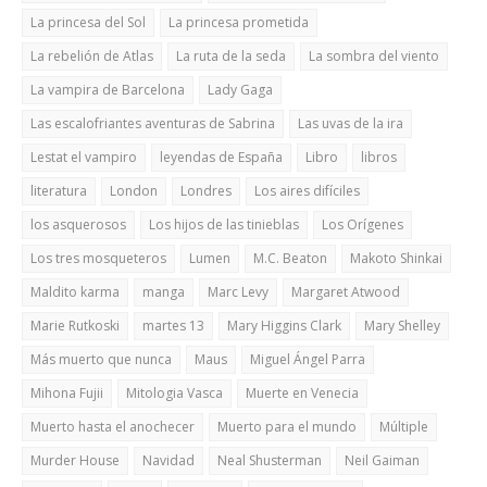
La princesa del Sol
La princesa prometida
La rebelión de Atlas
La ruta de la seda
La sombra del viento
La vampira de Barcelona
Lady Gaga
Las escalofriantes aventuras de Sabrina
Las uvas de la ira
Lestat el vampiro
leyendas de España
Libro
libros
literatura
London
Londres
Los aires difíciles
los asquerosos
Los hijos de las tinieblas
Los Orígenes
Los tres mosqueteros
Lumen
M.C. Beaton
Makoto Shinkai
Maldito karma
manga
Marc Levy
Margaret Atwood
Marie Rutkoski
martes 13
Mary Higgins Clark
Mary Shelley
Más muerto que nunca
Maus
Miguel Ángel Parra
Mihona Fujii
Mitologia Vasca
Muerte en Venecia
Muerto hasta el anochecer
Muerto para el mundo
Múltiple
Murder House
Navidad
Neal Shusterman
Neil Gaiman