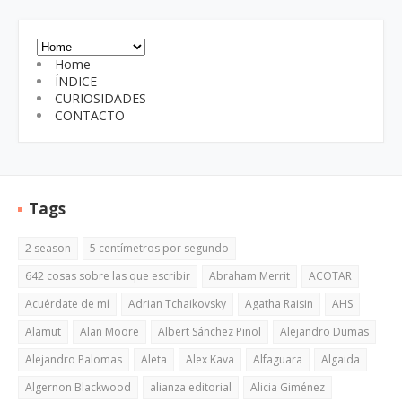
Home
ÍNDICE
CURIOSIDADES
CONTACTO
Tags
2 season
5 centímetros por segundo
642 cosas sobre las que escribir
Abraham Merrit
ACOTAR
Acuérdate de mí
Adrian Tchaikovsky
Agatha Raisin
AHS
Alamut
Alan Moore
Albert Sánchez Piñol
Alejandro Dumas
Alejandro Palomas
Aleta
Alex Kava
Alfaguara
Algaida
Algernon Blackwood
alianza editorial
Alicia Giménez