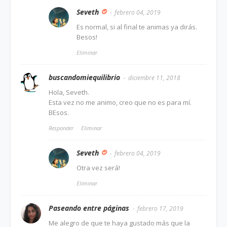
Seveth
febrero 04, 2019
Es normal, si al final te animas ya dirás.
Besos!
Eliminar
buscandomiequilibrio
diciembre 11, 2018
Hola, Seveth.
Esta vez no me animo, creo que no es para mí.
BEsos.
Responder
Eliminar
Seveth
febrero 04, 2019
Otra vez será!
Eliminar
Paseando entre páginas
febrero 17, 2019
Me alegro de que te haya gustado más que la