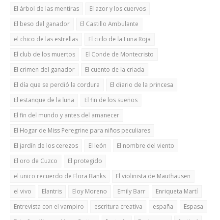
El árbol de las mentiras
El azor y los cuervos
El beso del ganador
El Castillo Ambulante
el chico de las estrellas
El ciclo de la Luna Roja
El club de los muertos
El Conde de Montecristo
El crimen del ganador
El cuento de la criada
El día que se perdió la cordura
El diario de la princesa
El estanque de la luna
El fin de los sueños
El fin del mundo y antes del amanecer
El Hogar de Miss Peregrine para niños peculiares
El jardín de los cerezos
El león
El nombre del viento
El oro de Cuzco
El protegido
el unico recuerdo de Flora Banks
El violinista de Mauthausen
el vivo
Elantris
Eloy Moreno
Emily Barr
Enriqueta Martí
Entrevista con el vampiro
escritura creativa
españa
Espasa