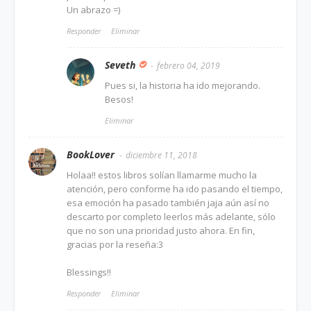
Un abrazo =)
Responder
Eliminar
Seveth
febrero 04, 2019
Pues si, la historia ha ido mejorando.
Besos!
Eliminar
BookLover
diciembre 11, 2018
Holaa!! estos libros solían llamarme mucho la
atención, pero conforme ha ido pasando el tiempo,
esa emoción ha pasado también jaja aún así no
descarto por completo leerlos más adelante, sólo
que no son una prioridad justo ahora. En fin,
gracias por la reseña:3
Blessings!!
Responder
Eliminar