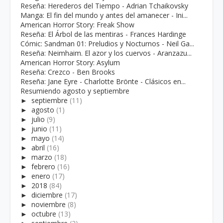
Reseña: Herederos del Tiempo - Adrian Tchaikovsky
Manga: El fin del mundo y antes del amanecer - Ini...
American Horror Story: Freak Show
Reseña: El Árbol de las mentiras - Frances Hardinge
Cómic: Sandman 01: Preludios y Nocturnos - Neil Ga...
Reseña: Neimhaim. El azor y los cuervos - Aranzazu...
American Horror Story: Asylum
Reseña: Crezco - Ben Brooks
Reseña: Jane Eyre - Charlotte Brönte - Clásicos en...
Resumiendo agosto y septiembre
►
septiembre
(11)
►
agosto
(1)
►
julio
(9)
►
junio
(11)
►
mayo
(14)
►
abril
(16)
►
marzo
(18)
►
febrero
(16)
►
enero
(17)
►
2018
(84)
►
diciembre
(17)
►
noviembre
(8)
►
octubre
(13)