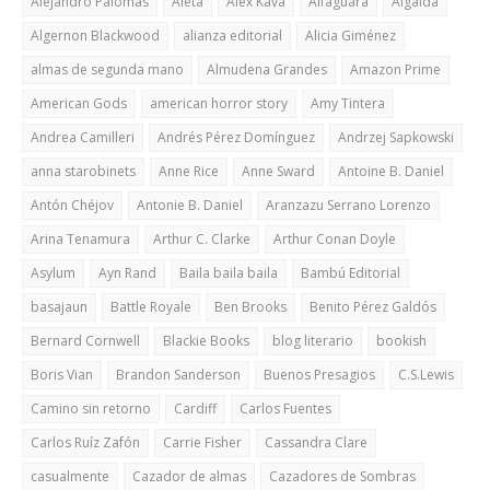
Alejandro Palomas
Aleta
Alex Kava
Alfaguara
Algaida
Algernon Blackwood
alianza editorial
Alicia Giménez
almas de segunda mano
Almudena Grandes
Amazon Prime
American Gods
american horror story
Amy Tintera
Andrea Camilleri
Andrés Pérez Domínguez
Andrzej Sapkowski
anna starobinets
Anne Rice
Anne Sward
Antoine B. Daniel
Antón Chéjov
Antonie B. Daniel
Aranzazu Serrano Lorenzo
Arina Tenamura
Arthur C. Clarke
Arthur Conan Doyle
Asylum
Ayn Rand
Baila baila baila
Bambú Editorial
basajaun
Battle Royale
Ben Brooks
Benito Pérez Galdós
Bernard Cornwell
Blackie Books
blog literario
bookish
Boris Vian
Brandon Sanderson
Buenos Presagios
C.S.Lewis
Camino sin retorno
Cardiff
Carlos Fuentes
Carlos Ruíz Zafón
Carrie Fisher
Cassandra Clare
casualmente
Cazador de almas
Cazadores de Sombras