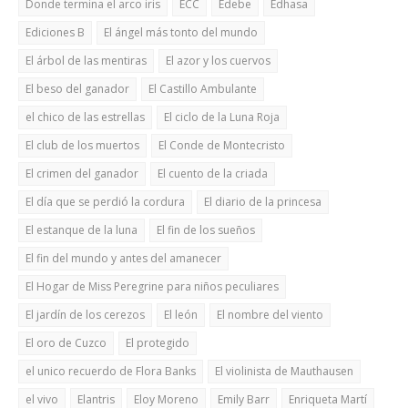
Donde termina el arco iris
ECC
Edebe
Edhasa
Ediciones B
El ángel más tonto del mundo
El árbol de las mentiras
El azor y los cuervos
El beso del ganador
El Castillo Ambulante
el chico de las estrellas
El ciclo de la Luna Roja
El club de los muertos
El Conde de Montecristo
El crimen del ganador
El cuento de la criada
El día que se perdió la cordura
El diario de la princesa
El estanque de la luna
El fin de los sueños
El fin del mundo y antes del amanecer
El Hogar de Miss Peregrine para niños peculiares
El jardín de los cerezos
El león
El nombre del viento
El oro de Cuzco
El protegido
el unico recuerdo de Flora Banks
El violinista de Mauthausen
el vivo
Elantris
Eloy Moreno
Emily Barr
Enriqueta Martí