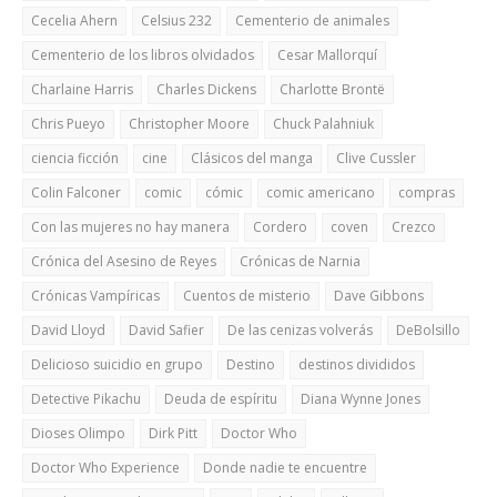
Cecelia Ahern
Celsius 232
Cementerio de animales
Cementerio de los libros olvidados
Cesar Mallorquí
Charlaine Harris
Charles Dickens
Charlotte Brontë
Chris Pueyo
Christopher Moore
Chuck Palahniuk
ciencia ficción
cine
Clásicos del manga
Clive Cussler
Colin Falconer
comic
cómic
comic americano
compras
Con las mujeres no hay manera
Cordero
coven
Crezco
Crónica del Asesino de Reyes
Crónicas de Narnia
Crónicas Vampíricas
Cuentos de misterio
Dave Gibbons
David Lloyd
David Safier
De las cenizas volverás
DeBolsillo
Delicioso suicidio en grupo
Destino
destinos divididos
Detective Pikachu
Deuda de espíritu
Diana Wynne Jones
Dioses Olimpo
Dirk Pitt
Doctor Who
Doctor Who Experience
Donde nadie te encuentre