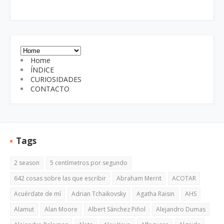
Home
ÍNDICE
CURIOSIDADES
CONTACTO
Tags
2 season
5 centímetros por segundo
642 cosas sobre las que escribir
Abraham Merrit
ACOTAR
Acuérdate de mí
Adrian Tchaikovsky
Agatha Raisin
AHS
Alamut
Alan Moore
Albert Sánchez Piñol
Alejandro Dumas