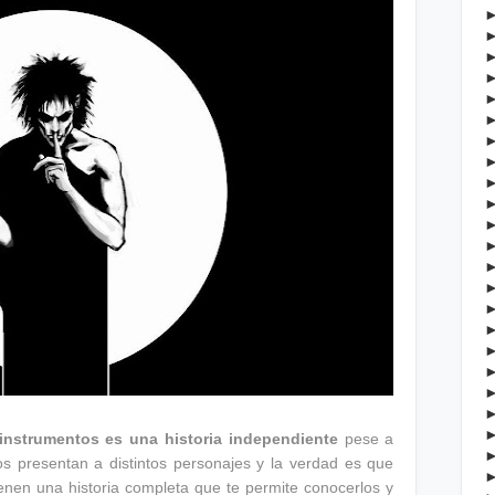
nstrumentos es una historia independiente
pese a
s presentan a distintos personajes y la verdad es que
ienen una historia completa que te permite conocerlos y