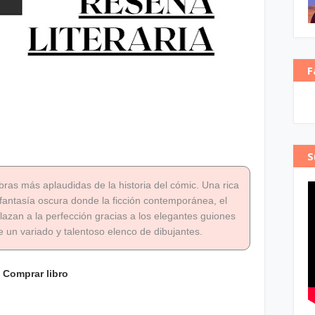
F
S
ras más aplaudidas de la historia del cómic. Una rica
antasía oscura donde la ficción contemporánea, el
elazan a la perfección gracias a los elegantes guiones
e un variado y talentoso elenco de dibujantes.
Comprar libro