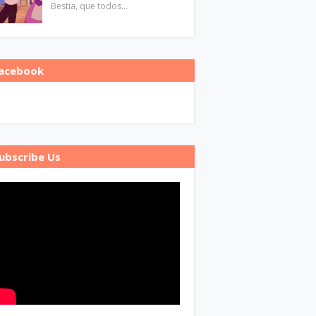
Bestia, que todos…
acebook
ubscribe Us