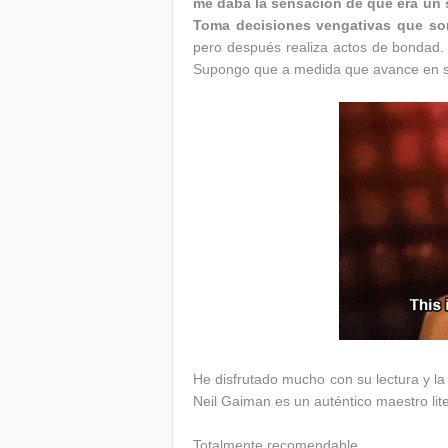
me daba la sensación de que era un 
Toma decisiones vengativas que so
pero después realiza actos de bondad. 
Supongo que a medida que avance en su
He disfrutado mucho con su lectura y 
Neil Gaiman es un auténtico maestro lit
Totalmente recomendable.