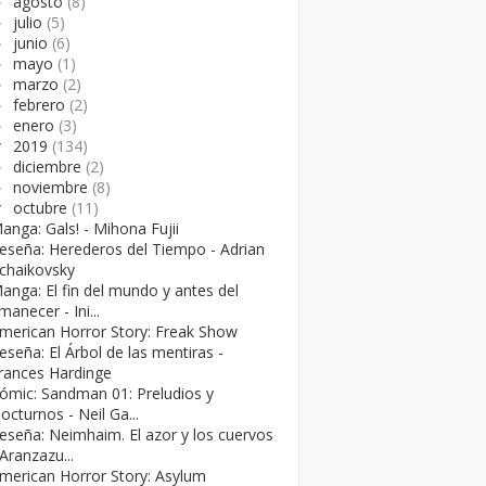
►
agosto
(8)
►
julio
(5)
►
junio
(6)
►
mayo
(1)
►
marzo
(2)
►
febrero
(2)
►
enero
(3)
▼
2019
(134)
►
diciembre
(2)
►
noviembre
(8)
▼
octubre
(11)
anga: Gals! - Mihona Fujii
eseña: Herederos del Tiempo - Adrian
chaikovsky
anga: El fin del mundo y antes del
manecer - Ini...
merican Horror Story: Freak Show
eseña: El Árbol de las mentiras -
rances Hardinge
ómic: Sandman 01: Preludios y
octurnos - Neil Ga...
eseña: Neimhaim. El azor y los cuervos
 Aranzazu...
merican Horror Story: Asylum