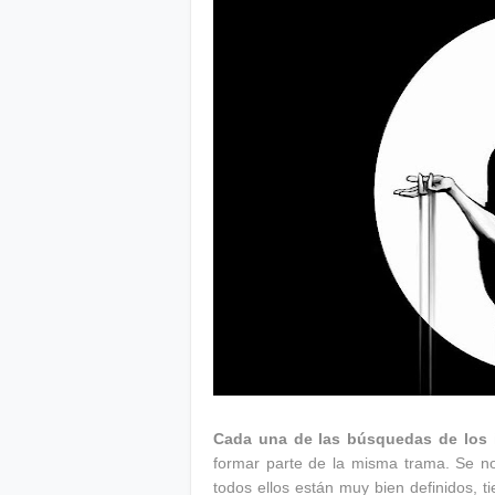
Cada una de las búsquedas de los i
formar parte de la misma trama. Se no
todos ellos están muy bien definidos, t