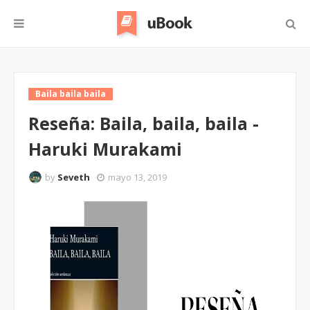
Baila baila baila
Reseña: Baila, baila, baila -
Haruki Murakami
by
Seveth
mayo 13, 2019