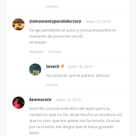
Eliminar
Unmomentoparalalectura
mayo 13, 2019
Tengo pendiente al autor y nunca encuentro el
momento de ponerme con él..
Un besito
Responder
Eliminar
Seveth
junio 19, 2019
Ya contarás que te parece. ¡Besos!
Eliminar
beamorote
mayo 13, 2019
Hola! No conocía este libro del autor pero la
verdad es que no me atrae mucho su escritura así
que no creo que me anime con la novela. Gracias
por la reseña, me alegra que te haya gustado
tanto.