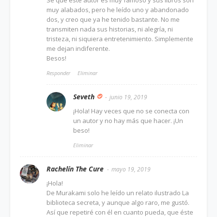
Sé que este autor es muy famoso y sus libros son
muy alabados, pero he leído uno y abandonado
dos, y creo que ya he tenido bastante. No me
transmiten nada sus historias, ni alegría, ni
tristeza, ni siquiera entretenimiento. Simplemente
me dejan indiferente.
Besos!
Responder
Eliminar
Seveth
junio 19, 2019
¡Hola! Hay veces que no se conecta con
un autor y no hay más que hacer. ¡Un
beso!
Eliminar
Rachelín The Cure
mayo 19, 2019
¡Hola!
De Murakami solo he leído un relato ilustrado La
biblioteca secreta, y aunque algo raro, me gustó.
Así que repetiré con él en cuanto pueda, que éste