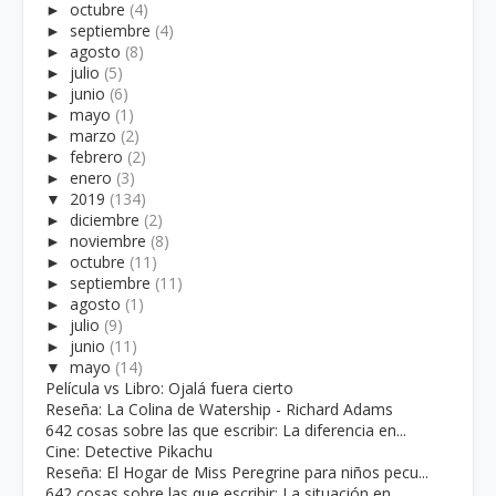
►
octubre
(4)
►
septiembre
(4)
►
agosto
(8)
►
julio
(5)
►
junio
(6)
►
mayo
(1)
►
marzo
(2)
►
febrero
(2)
►
enero
(3)
▼
2019
(134)
►
diciembre
(2)
►
noviembre
(8)
►
octubre
(11)
►
septiembre
(11)
►
agosto
(1)
►
julio
(9)
►
junio
(11)
▼
mayo
(14)
Película vs Libro: Ojalá fuera cierto
Reseña: La Colina de Watership - Richard Adams
642 cosas sobre las que escribir: La diferencia en...
Cine: Detective Pikachu
Reseña: El Hogar de Miss Peregrine para niños pecu...
642 cosas sobre las que escribir: La situación en ...