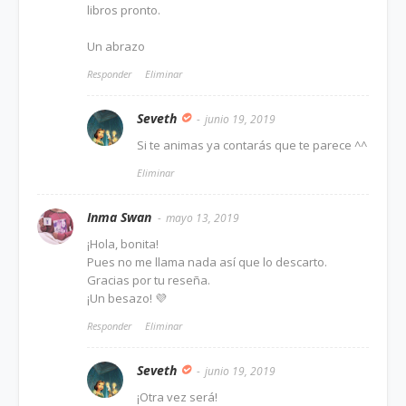
libros pronto.
Un abrazo
Responder
Eliminar
Seveth
junio 19, 2019
Si te animas ya contarás que te parece ^^
Eliminar
Inma Swan
mayo 13, 2019
¡Hola, bonita!
Pues no me llama nada así que lo descarto.
Gracias por tu reseña.
¡Un besazo! 💜
Responder
Eliminar
Seveth
junio 19, 2019
¡Otra vez será!