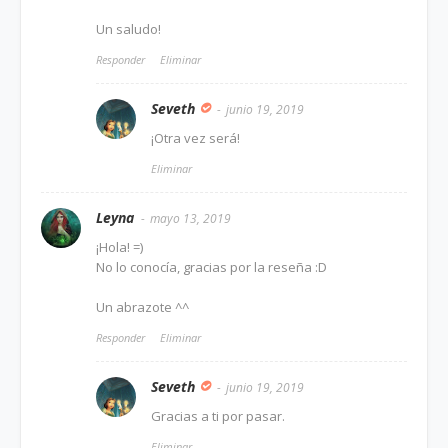
Un saludo!
Responder
Eliminar
Seveth
junio 19, 2019
¡Otra vez será!
Eliminar
Leyna
mayo 13, 2019
¡Hola! =)
No lo conocía, gracias por la reseña :D
Un abrazote ^^
Responder
Eliminar
Seveth
junio 19, 2019
Gracias a ti por pasar.
Eliminar