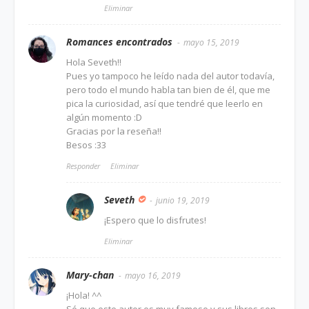
Eliminar
Romances encontrados
mayo 15, 2019
Hola Seveth!!
Pues yo tampoco he leído nada del autor todavía,
pero todo el mundo habla tan bien de él, que me
pica la curiosidad, así que tendré que leerlo en
algún momento :D
Gracias por la reseña!!
Besos :33
Responder
Eliminar
Seveth
junio 19, 2019
¡Espero que lo disfrutes!
Eliminar
Mary-chan
mayo 16, 2019
¡Hola! ^^