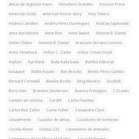
almas de segunda mano
Almudena Grandes
Amazon Prime
American Gods
american horror story
Amy Tintera
Andrea Camilleri
Andrés Pérez Domínguez
Andrzej Sapkowski
anna starobinets
Anne Rice
Anne Sward
Antoine B. Daniel
Antón Chéjov
Antonie B. Daniel
Aranzazu Serrano Lorenzo
Arina Tenamura
Arthur C. Clarke
Arthur Conan Doyle
Asylum
Ayn Rand
Baila baila baila
Bambú Editorial
basajaun
Battle Royale
Ben Brooks
Benito Pérez Galdós
Bernard Cornwell
Blackie Books
blog literario
bookish
Boris Vian
Brandon Sanderson
Buenos Presagios
C.S.Lewis
Camino sin retorno
Cardiff
Carlos Fuentes
Carlos Ruíz Zafón
Carrie Fisher
Cassandra Clare
casualmente
Cazador de almas
Cazadores de Sombras
Cecelia Ahern
Celsius 232
Cementerio de animales
Cementerio de los libros olvidados
Cesar Mallorquí