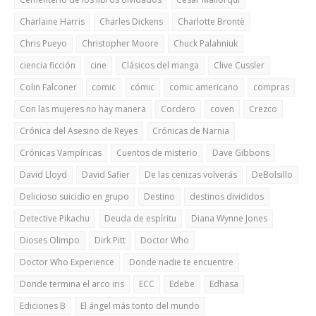
Charlaine Harris
Charles Dickens
Charlotte Brontë
Chris Pueyo
Christopher Moore
Chuck Palahniuk
ciencia ficción
cine
Clásicos del manga
Clive Cussler
Colin Falconer
comic
cómic
comic americano
compras
Con las mujeres no hay manera
Cordero
coven
Crezco
Crónica del Asesino de Reyes
Crónicas de Narnia
Crónicas Vampíricas
Cuentos de misterio
Dave Gibbons
David Lloyd
David Safier
De las cenizas volverás
DeBolsillo
Delicioso suicidio en grupo
Destino
destinos divididos
Detective Pikachu
Deuda de espíritu
Diana Wynne Jones
Dioses Olimpo
Dirk Pitt
Doctor Who
Doctor Who Experience
Donde nadie te encuentre
Donde termina el arco iris
ECC
Edebe
Edhasa
Ediciones B
El ángel más tonto del mundo