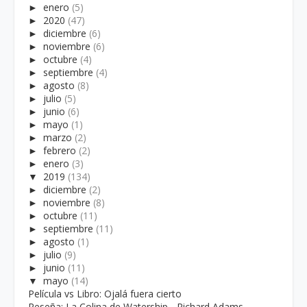
►
enero
(5)
►
2020
(47)
►
diciembre
(6)
►
noviembre
(6)
►
octubre
(4)
►
septiembre
(4)
►
agosto
(8)
►
julio
(5)
►
junio
(6)
►
mayo
(1)
►
marzo
(2)
►
febrero
(2)
►
enero
(3)
▼
2019
(134)
►
diciembre
(2)
►
noviembre
(8)
►
octubre
(11)
►
septiembre
(11)
►
agosto
(1)
►
julio
(9)
►
junio
(11)
▼
mayo
(14)
Película vs Libro: Ojalá fuera cierto
Reseña: La Colina de Watership - Richard Adams