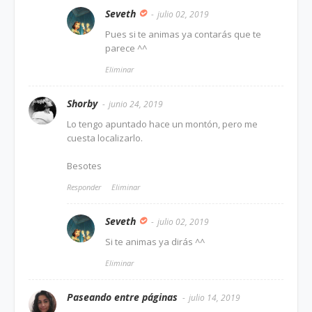
Seveth
julio 02, 2019
Pues si te animas ya contarás que te
parece ^^
Eliminar
Shorby
junio 24, 2019
Lo tengo apuntado hace un montón, pero me
cuesta localizarlo.
Besotes
Responder
Eliminar
Seveth
julio 02, 2019
Si te animas ya dirás ^^
Eliminar
Paseando entre páginas
julio 14, 2019