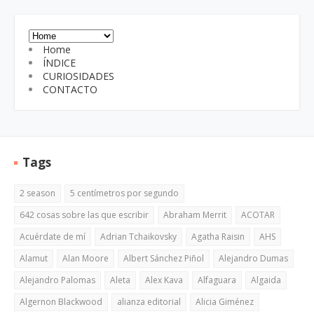
Home
ÍNDICE
CURIOSIDADES
CONTACTO
Tags
2 season
5 centímetros por segundo
642 cosas sobre las que escribir
Abraham Merrit
ACOTAR
Acuérdate de mí
Adrian Tchaikovsky
Agatha Raisin
AHS
Alamut
Alan Moore
Albert Sánchez Piñol
Alejandro Dumas
Alejandro Palomas
Aleta
Alex Kava
Alfaguara
Algaida
Algernon Blackwood
alianza editorial
Alicia Giménez