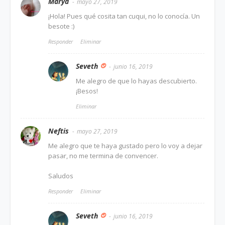
Marya
mayo 27, 2019
¡Hola! Pues qué cosita tan cuqui, no lo conocía. Un
besote :)
Responder
Eliminar
Seveth
junio 16, 2019
Me alegro de que lo hayas descubierto.
¡Besos!
Eliminar
Neftis
mayo 27, 2019
Me alegro que te haya gustado pero lo voy a dejar
pasar, no me termina de convencer.
Saludos
Responder
Eliminar
Seveth
junio 16, 2019