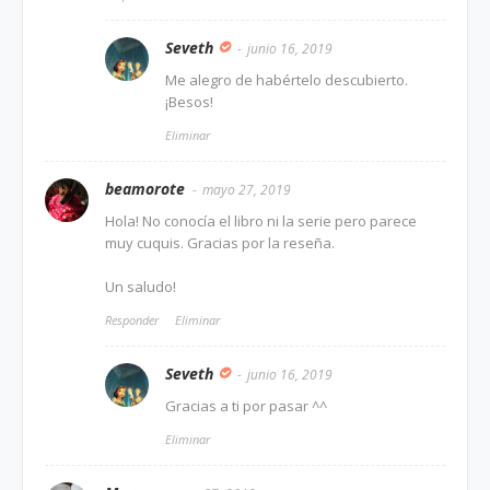
Seveth
junio 16, 2019
Me alegro de habértelo descubierto.
¡Besos!
Eliminar
beamorote
mayo 27, 2019
Hola! No conocía el libro ni la serie pero parece
muy cuquis. Gracias por la reseña.
Un saludo!
Responder
Eliminar
Seveth
junio 16, 2019
Gracias a ti por pasar ^^
Eliminar