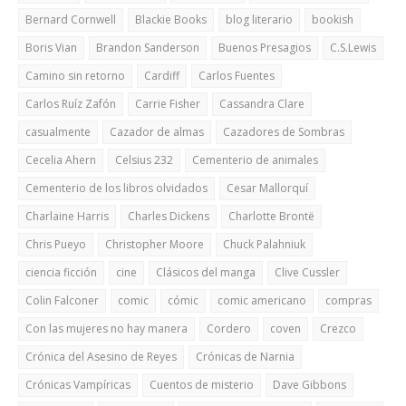
Bernard Cornwell
Blackie Books
blog literario
bookish
Boris Vian
Brandon Sanderson
Buenos Presagios
C.S.Lewis
Camino sin retorno
Cardiff
Carlos Fuentes
Carlos Ruíz Zafón
Carrie Fisher
Cassandra Clare
casualmente
Cazador de almas
Cazadores de Sombras
Cecelia Ahern
Celsius 232
Cementerio de animales
Cementerio de los libros olvidados
Cesar Mallorquí
Charlaine Harris
Charles Dickens
Charlotte Brontë
Chris Pueyo
Christopher Moore
Chuck Palahniuk
ciencia ficción
cine
Clásicos del manga
Clive Cussler
Colin Falconer
comic
cómic
comic americano
compras
Con las mujeres no hay manera
Cordero
coven
Crezco
Crónica del Asesino de Reyes
Crónicas de Narnia
Crónicas Vampíricas
Cuentos de misterio
Dave Gibbons