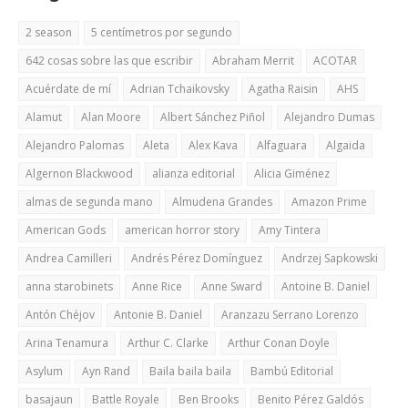
2 season
5 centímetros por segundo
642 cosas sobre las que escribir
Abraham Merrit
ACOTAR
Acuérdate de mí
Adrian Tchaikovsky
Agatha Raisin
AHS
Alamut
Alan Moore
Albert Sánchez Piñol
Alejandro Dumas
Alejandro Palomas
Aleta
Alex Kava
Alfaguara
Algaida
Algernon Blackwood
alianza editorial
Alicia Giménez
almas de segunda mano
Almudena Grandes
Amazon Prime
American Gods
american horror story
Amy Tintera
Andrea Camilleri
Andrés Pérez Domínguez
Andrzej Sapkowski
anna starobinets
Anne Rice
Anne Sward
Antoine B. Daniel
Antón Chéjov
Antonie B. Daniel
Aranzazu Serrano Lorenzo
Arina Tenamura
Arthur C. Clarke
Arthur Conan Doyle
Asylum
Ayn Rand
Baila baila baila
Bambú Editorial
basajaun
Battle Royale
Ben Brooks
Benito Pérez Galdós