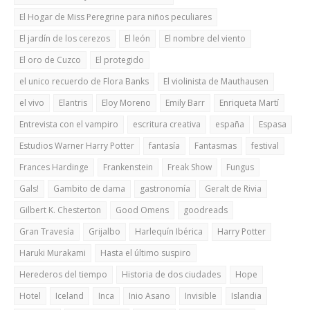
El Hogar de Miss Peregrine para niños peculiares
El jardín de los cerezos
El león
El nombre del viento
El oro de Cuzco
El protegido
el unico recuerdo de Flora Banks
El violinista de Mauthausen
el vivo
Elantris
Eloy Moreno
Emily Barr
Enriqueta Martí
Entrevista con el vampiro
escritura creativa
españa
Espasa
Estudios Warner Harry Potter
fantasía
Fantasmas
festival
Frances Hardinge
Frankenstein
Freak Show
Fungus
Gals!
Gambito de dama
gastronomía
Geralt de Rivia
Gilbert K. Chesterton
Good Omens
goodreads
Gran Travesía
Grijalbo
Harlequín Ibérica
Harry Potter
Haruki Murakami
Hasta el último suspiro
Herederos del tiempo
Historia de dos ciudades
Hope
Hotel
Iceland
Inca
Inio Asano
Invisible
Islandia