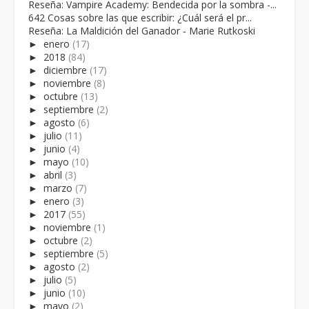
Reseña: Vampire Academy: Bendecida por la sombra -...
642 Cosas sobre las que escribir: ¿Cuál será el pr...
Reseña: La Maldición del Ganador - Marie Rutkoski
►
enero
(17)
►
2018
(84)
►
diciembre
(17)
►
noviembre
(8)
►
octubre
(13)
►
septiembre
(2)
►
agosto
(6)
►
julio
(11)
►
junio
(4)
►
mayo
(10)
►
abril
(3)
►
marzo
(7)
►
enero
(3)
►
2017
(55)
►
noviembre
(1)
►
octubre
(2)
►
septiembre
(5)
►
agosto
(2)
►
julio
(5)
►
junio
(10)
►
mayo
(2)