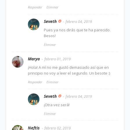
Responder
Eliminar
Seveth
febrero 04, 2019
Pues ya nos dirás que te ha parecido.
Besos!
Eliminar
Marya
febrero 01, 2019
¡Hola! A mí no me gustó demasiado así que en
principio no voy a leer el segundo. Un besote :)
Responder
Eliminar
Seveth
febrero 04, 2019
¡Otra vez será!
Eliminar
Neftis
febrero 02, 2019