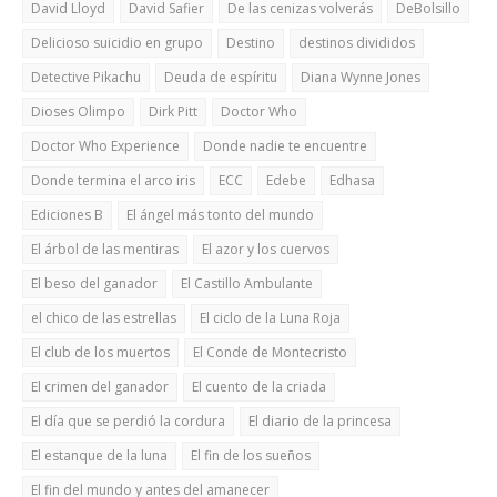
David Lloyd
David Safier
De las cenizas volverás
DeBolsillo
Delicioso suicidio en grupo
Destino
destinos divididos
Detective Pikachu
Deuda de espíritu
Diana Wynne Jones
Dioses Olimpo
Dirk Pitt
Doctor Who
Doctor Who Experience
Donde nadie te encuentre
Donde termina el arco iris
ECC
Edebe
Edhasa
Ediciones B
El ángel más tonto del mundo
El árbol de las mentiras
El azor y los cuervos
El beso del ganador
El Castillo Ambulante
el chico de las estrellas
El ciclo de la Luna Roja
El club de los muertos
El Conde de Montecristo
El crimen del ganador
El cuento de la criada
El día que se perdió la cordura
El diario de la princesa
El estanque de la luna
El fin de los sueños
El fin del mundo y antes del amanecer