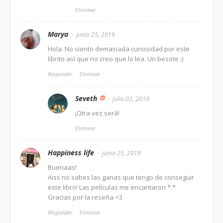
Eliminar
Marya
junio 25, 2019
Hola. No siento demasiada curiosidad por este
librito así que no creo que lo lea. Un besote :)
Responder
Eliminar
Seveth
julio 02, 2019
¡Otra vez será!
Eliminar
Happiness life
junio 25, 2019
Buenaas!
Aiss no sabes las ganas que tengo de conseguir
este libro! Las películas me encantaron *.*
Gracias por la reseña <3
Responder
Eliminar