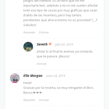
juegos del hambre. Es un libro que no me
importaría leer, además a mi no me suelen afectar
todo ese tipo de cosas por muy gráficas que sean
(hablo de las muertes), pero hay tantos
pendientes que ahora mismo no es prioridad T__T
Saludos!
Responder
Eliminar
Seveth
julio 02, 2019
¡Hola! Si al final te animas ya contarás
que te parece. ¡Besos!
Eliminar
Ella Morgan
junio 24, 2019
Hola!!
Gracias por la reseña, se muy intrigante el libro.
Besos💋💋💋
Responder
Eliminar