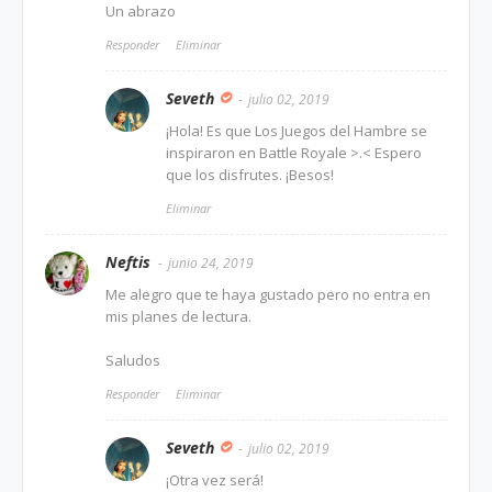
Un abrazo
Responder
Eliminar
Seveth
julio 02, 2019
¡Hola! Es que Los Juegos del Hambre se
inspiraron en Battle Royale >.< Espero
que los disfrutes. ¡Besos!
Eliminar
Neftis
junio 24, 2019
Me alegro que te haya gustado pero no entra en
mis planes de lectura.
Saludos
Responder
Eliminar
Seveth
julio 02, 2019
¡Otra vez será!