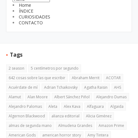
Home
ÍNDICE
CURIOSIDADES
CONTACTO
Tags
2 season
5 centímetros por segundo
642 cosas sobre las que escribir
Abraham Merrit
ACOTAR
Acuérdate de mí
Adrian Tchaikovsky
Agatha Raisin
AHS
Alamut
Alan Moore
Albert Sánchez Piñol
Alejandro Dumas
Alejandro Palomas
Aleta
Alex Kava
Alfaguara
Algaida
Algernon Blackwood
alianza editorial
Alicia Giménez
almas de segunda mano
Almudena Grandes
Amazon Prime
American Gods
american horror story
Amy Tintera