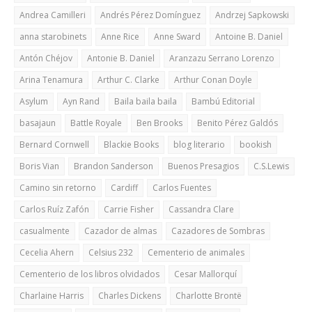
Andrea Camilleri
Andrés Pérez Domínguez
Andrzej Sapkowski
anna starobinets
Anne Rice
Anne Sward
Antoine B. Daniel
Antón Chéjov
Antonie B. Daniel
Aranzazu Serrano Lorenzo
Arina Tenamura
Arthur C. Clarke
Arthur Conan Doyle
Asylum
Ayn Rand
Baila baila baila
Bambú Editorial
basajaun
Battle Royale
Ben Brooks
Benito Pérez Galdós
Bernard Cornwell
Blackie Books
blog literario
bookish
Boris Vian
Brandon Sanderson
Buenos Presagios
C.S.Lewis
Camino sin retorno
Cardiff
Carlos Fuentes
Carlos Ruíz Zafón
Carrie Fisher
Cassandra Clare
casualmente
Cazador de almas
Cazadores de Sombras
Cecelia Ahern
Celsius 232
Cementerio de animales
Cementerio de los libros olvidados
Cesar Mallorquí
Charlaine Harris
Charles Dickens
Charlotte Brontë