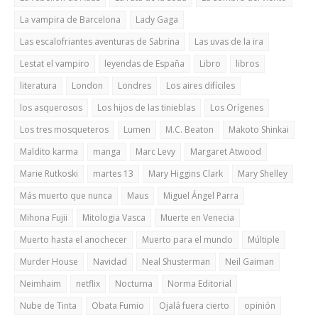
La vampira de Barcelona
Lady Gaga
Las escalofriantes aventuras de Sabrina
Las uvas de la ira
Lestat el vampiro
leyendas de España
Libro
libros
literatura
London
Londres
Los aires difíciles
los asquerosos
Los hijos de las tinieblas
Los Orígenes
Los tres mosqueteros
Lumen
M.C. Beaton
Makoto Shinkai
Maldito karma
manga
Marc Levy
Margaret Atwood
Marie Rutkoski
martes 13
Mary Higgins Clark
Mary Shelley
Más muerto que nunca
Maus
Miguel Ángel Parra
Mihona Fujii
Mitologia Vasca
Muerte en Venecia
Muerto hasta el anochecer
Muerto para el mundo
Múltiple
Murder House
Navidad
Neal Shusterman
Neil Gaiman
Neimhaim
netflix
Nocturna
Norma Editorial
Nube de Tinta
Obata Fumio
Ojalá fuera cierto
opinión