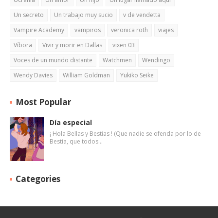
Un secreto
Un trabajo muy sucio
v de vendetta
Vampire Academy
vampiros
veronica roth
viajes
Víbora
Vivir y morir en Dallas
vixen 03
Voces de un mundo distante
Watchmen
Wendingo
Wendy Davies
William Goldman
Yukiko Seike
Most Popular
Día especial
¡ Hola Bellas y Bestias ! (Que nadie se ofenda por lo de
Bestia, que todos…
Categories