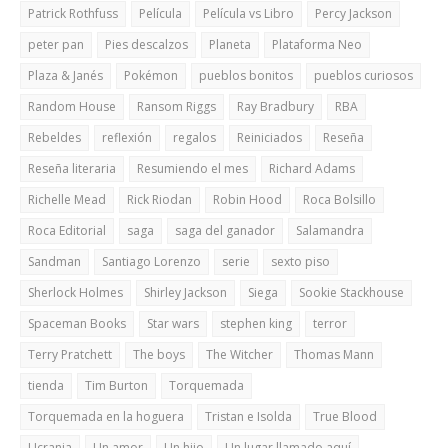
Patrick Rothfuss
Película
Película vs Libro
Percy Jackson
peter pan
Pies descalzos
Planeta
Plataforma Neo
Plaza & Janés
Pokémon
pueblos bonitos
pueblos curiosos
Random House
Ransom Riggs
Ray Bradbury
RBA
Rebeldes
reflexión
regalos
Reiniciados
Reseña
Reseña literaria
Resumiendo el mes
Richard Adams
Richelle Mead
Rick Riodan
Robin Hood
Roca Bolsillo
Roca Editorial
saga
saga del ganador
Salamandra
Sandman
Santiago Lorenzo
serie
sexto piso
Sherlock Holmes
Shirley Jackson
Siega
Sookie Stackhouse
Spaceman Books
Star wars
stephen king
terror
Terry Pratchett
The boys
The Witcher
Thomas Mann
tienda
Tim Burton
Torquemada
Torquemada en la hoguera
Tristan e Isolda
True Blood
Ucrania
Un amor
Un hijo
Un lugar llamado aquí