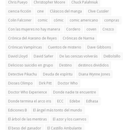
Chris Pueyo
Christopher Moore
Chuck Palahniuk
ciencia ficción
cine
Clásicos del manga
Clive Cussler
Colin Falconer
comic
cómic
comic americano
compras
Con las mujeres no hay manera
Cordero
coven
Crezco
Crónica del Asesino de Reyes
Crónicas de Narnia
Crónicas Vampíricas
Cuentos de misterio
Dave Gibbons
David Lloyd
David Safier
De las cenizas volverás
DeBolsillo
Delicioso suicidio en grupo
Destino
destinos divididos
Detective Pikachu
Deuda de espíritu
Diana Wynne Jones
Dioses Olimpo
Dirk Pitt
Doctor Who
Doctor Who Experience
Donde nadie te encuentre
Donde termina el arco iris
ECC
Edebe
Edhasa
Ediciones B
El ángel más tonto del mundo
El árbol de las mentiras
El azor y los cuervos
El beso del ganador
El Castillo Ambulante