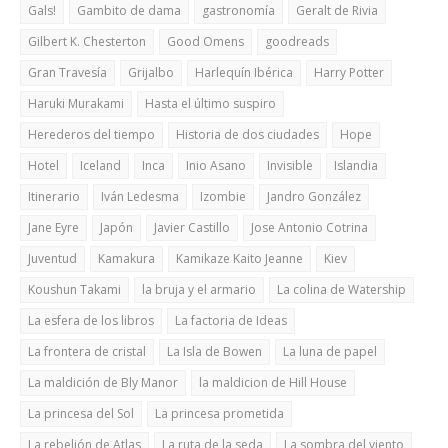
Gals!
Gambito de dama
gastronomía
Geralt de Rivia
Gilbert K. Chesterton
Good Omens
goodreads
Gran Travesía
Grijalbo
Harlequín Ibérica
Harry Potter
Haruki Murakami
Hasta el último suspiro
Herederos del tiempo
Historia de dos ciudades
Hope
Hotel
Iceland
Inca
Inio Asano
Invisible
Islandia
Itinerario
Iván Ledesma
Izombie
Jandro González
Jane Eyre
Japón
Javier Castillo
Jose Antonio Cotrina
Juventud
Kamakura
Kamikaze Kaito Jeanne
Kiev
Koushun Takami
la bruja y el armario
La colina de Watership
La esfera de los libros
La factoria de Ideas
La frontera de cristal
La Isla de Bowen
La luna de papel
La maldición de Bly Manor
la maldicion de Hill House
La princesa del Sol
La princesa prometida
La rebelión de Atlas
La ruta de la seda
La sombra del viento