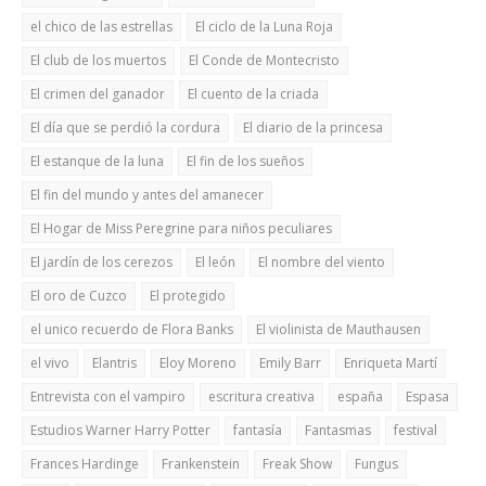
el chico de las estrellas
El ciclo de la Luna Roja
El club de los muertos
El Conde de Montecristo
El crimen del ganador
El cuento de la criada
El día que se perdió la cordura
El diario de la princesa
El estanque de la luna
El fin de los sueños
El fin del mundo y antes del amanecer
El Hogar de Miss Peregrine para niños peculiares
El jardín de los cerezos
El león
El nombre del viento
El oro de Cuzco
El protegido
el unico recuerdo de Flora Banks
El violinista de Mauthausen
el vivo
Elantris
Eloy Moreno
Emily Barr
Enriqueta Martí
Entrevista con el vampiro
escritura creativa
españa
Espasa
Estudios Warner Harry Potter
fantasía
Fantasmas
festival
Frances Hardinge
Frankenstein
Freak Show
Fungus